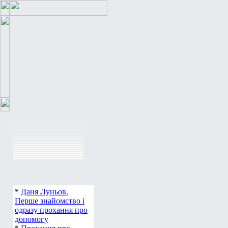
Статьи -> Семья -> Сергей Ма
Статьи
>>
Семья
>> Сергей Маз
С
*
Даня Луньов.
Перше знайомство і
одразу прохання про
допомогу