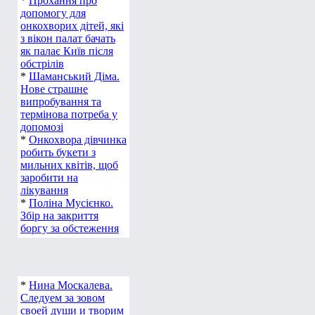
*
Прохання про
В посланиях к Тимофею и Титу 
допомогу для
перечисляя добродетели, необхо
онкохворих дітей, які
«да будет одной жены муж». Ед
з вікон палат бачать
однако именно это предложение,
як палає Київ після
скептическую усмешку. Оправд
обстрілів
жен и любовниц, многие говорят
*
Шаманський Діма.
мужественности.
Нове страшне
випробування та
Между тем, даже в том случае,
термінова потреба у
опыта общения с женщиной, след
допомозі
способности познать женщину, а
*
Онкохвора дівчинка
опытов в этом направлении. И з
робить букети з
оправданными.
мильних квітів, щоб
заробити на
Дело в том, что успех познания 
лікування
богатства фактологического мат
*
Поліна Мусієнко.
Миллионы людей веками лениво 
Збір на закриття
увидел один только Ньютон. Та
боргу за обстеження
открыть в женщине – женщину. 
художник способен увидеть тра
В биографии Конфуция есть люб
*
Нина Москалева.
к известному в Поднебесной уч
Следуем за зовом
цине, традиционном китайском
своей души и творим
свидетельства об исключительно