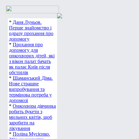
*
Даня Луньов.
Перше знайомство і
одразу прохання про
допомогу
*
Прохання про
допомогу для
онкохворих дітей, які
з вікон палат бачать
як палає Київ після
обстрілів
*
Шаманський Діма.
Нове страшне
випробування та
термінова потреба у
допомозі
*
Онкохвора дівчинка
робить букети з
мильних квітів, щоб
заробити на
лікування
*
Поліна Мусієнко.