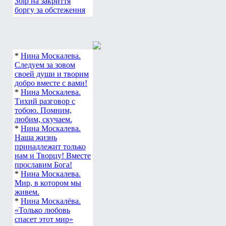
Збір на закриття
боргу за обстеження
*
Нина Москалева.
Следуем за зовом
своей души и творим
добро вместе с вами!
*
Нина Москалева.
Тихий разговор с
тобою. Помним,
любим, скучаем.
*
Нина Москалева.
Наша жизнь
принадлежит только
нам и Творцу! Вместе
прославим Бога!
*
Нина Москалева.
Мир, в котором мы
живем.
*
Нина Москалёва.
«Только любовь
спасет этот мир»