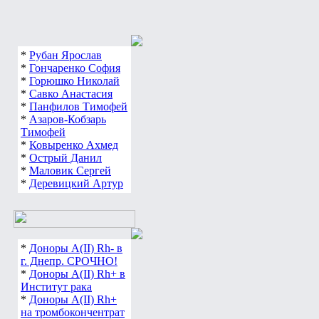
*
Рубан Ярослав
*
Гончаренко София
*
Горюшко Николай
*
Савко Анастасия
*
Панфилов Тимофей
*
Азаров-Кобзарь
Тимофей
*
Ковыренко Ахмед
*
Острый Данил
*
Маловик Сергей
*
Деревицкий Артур
*
Доноры А(ІІ) Rh- в
г. Днепр. СРОЧНО!
*
Доноры А(ІІ) Rh+ в
Институт рака
*
Доноры А(ІІ) Rh+
на тромбокончентрат