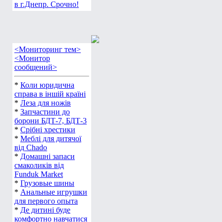
в г.Днепр. Срочно!
<Мониторинг тем>
<Монитор
сообщений>
*
Коли юридична
справа в іншій країні
*
Леза для ножів
*
Запчастини до
борони БДТ-7, БДТ-3
*
Срібні хрестики
*
Меблі для дитячої
від Chado
*
Домашні запаси
смаколиків від
Funduk Market
*
Грузовые шины
*
Анальные игрушки
для первого опыта
*
Де дитині буде
комфортно навчатися