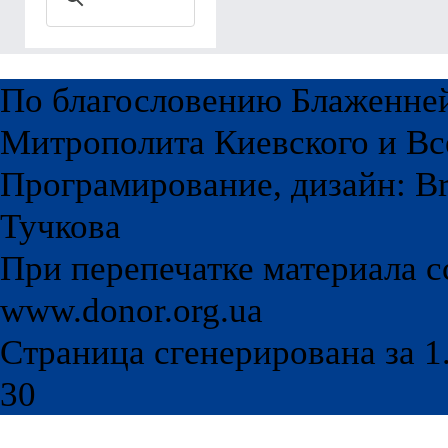
По благословению Блаженне
Митрополита Киевского и Вс
Програмирование, дизайн: Br
Тучкова
При перепечатке материала с
www.donor.org.ua
Страница сгенерирована за 1.
30