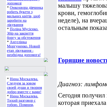
допомозі
малышу тяжелова
*
Онкохвора дівчинка
крови, гемоглоби
робить букети з
мильних квітів, щоб
неделе), на вчера
заробити на
лікування
остальным показат
*
Поліна Мусієнко.
Збір на закриття
боргу за обстеження
*
Ангелінка
Моргуненко. Новий
етап лікування -
необхідна допомога!
Горящие новост
*
Нина Москалева.
Диагноз: лимфом
Следуем за зовом
своей души и творим
добро вместе с вами!
Сегодня получил
*
Нина Москалева.
Тихий разговор с
которая приехала
тобою. Помним,