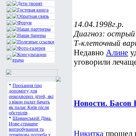
14.04.1998г.р.
Диагноз: острый
Т-клеточный вар
Недавно
Алине
уд
уговорили лечаще
*
Прохання про
допомогу для
онкохворих дітей, які
Новости. Басов
з вікон палат бачать
як палає Київ після
обстрілів
*
Шаманський Діма.
Нове страшне
випробування та
Никитка
прошел п
термінова потреба у