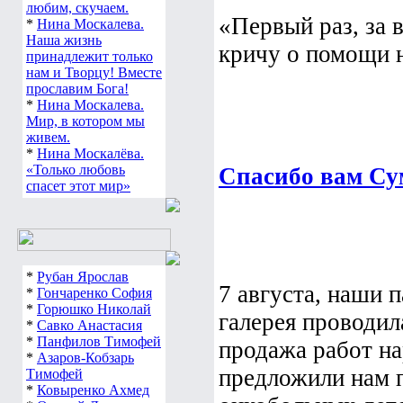
любим, скучаем.
«Первый раз, за в
*
Нина Москалева.
Наша жизнь
кричу о помощи не
принадлежит только
нам и Творцу! Вместе
прославим Бога!
*
Нина Москалева.
Мир, в котором мы
живем.
*
Нина Москалёва.
«Только любовь
Спасибо вам Су
спасет этот мир»
*
Рубан Ярослав
7 августа, наши 
*
Гончаренко София
*
Горюшко Николай
галерея проводил
*
Савко Анастасия
*
Панфилов Тимофей
продажа работ н
*
Азаров-Кобзарь
предложили нам п
Тимофей
*
Ковыренко Ахмед