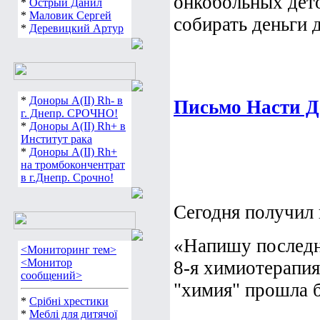
онкобольных дето
*
Острый Данил
*
Маловик Сергей
собирать деньги 
*
Деревицкий Артур
*
Доноры А(ІІ) Rh- в
Письмо Насти Д
г. Днепр. СРОЧНО!
*
Доноры А(ІІ) Rh+ в
Институт рака
*
Доноры А(ІІ) Rh+
на тромбокончентрат
в г.Днепр. Срочно!
Сегодня получил
«Напишу последни
<Мониторинг тем>
<Монитор
8-я химиотерапия 
сообщений>
"химия" прошла бе
*
Срібні хрестики
*
Меблі для дитячої