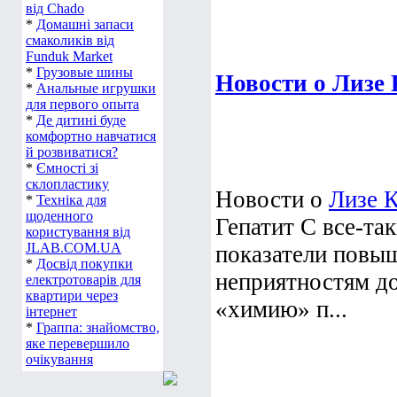
від Chado
*
Домашні запаси
смаколиків від
Funduk Market
*
Грузовые шины
Новости о Лизе
*
Анальные игрушки
для первого опыта
*
Де дитині буде
комфортно навчатися
й розвиватися?
*
Ємності зі
склопластику
Новости о
Лизе 
*
Техніка для
щоденного
Гепатит С все-та
користування від
JLAB.COM.UA
показатели повыш
*
Досвід покупки
неприятностям до
електротоварів для
квартири через
«химию» п...
інтернет
*
Граппа: знайомство,
яке перевершило
очікування