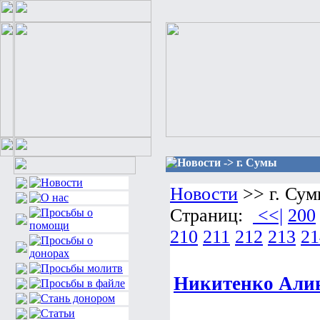
Новости -> г. Сумы
Новости
>> г. Су
Страниц:
<<|
200
210
211
212
213
21
Никитенко Алин