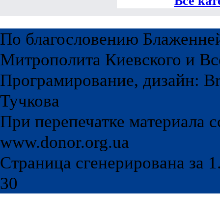
Все кат
По благословению Блаженне
Митрополита Киевского и Вс
Програмирование, дизайн: Br
Тучкова
При перепечатке материала с
www.donor.org.ua
Страница сгенерирована за 1.
30