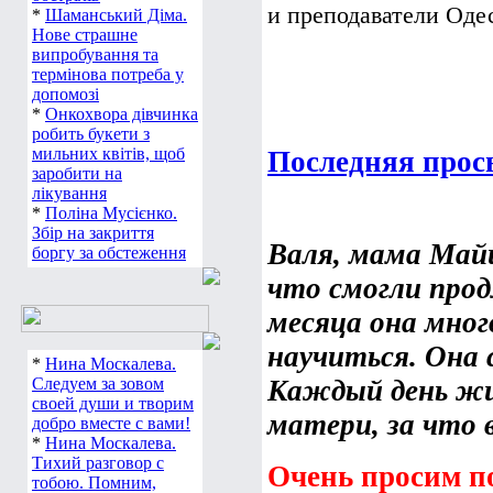
и преподаватели Одес
*
Шаманський Діма.
Нове страшне
випробування та
термінова потреба у
допомозі
*
Онкохвора дівчинка
робить букети з
мильних квітів, щоб
Последняя прос
заробити на
лікування
*
Поліна Мусієнко.
Збір на закриття
Валя, мама Майи
боргу за обстеження
что смогли прод
месяца она мног
научиться. Она с
*
Нина Москалева.
Следуем за зовом
Каждый день жиз
своей души и творим
матери, за что 
добро вместе с вами!
*
Нина Москалева.
Тихий разговор с
Очень просим п
тобою. Помним,