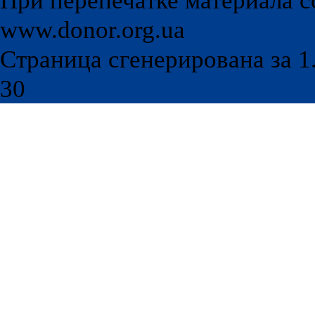
При перепечатке материала с
www.donor.org.ua
Страница сгенерирована за 1.
30