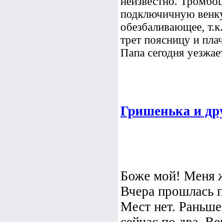
неизвестно. Тромбоц
подключичную венку
обезбаливающее, т.к
трет поясницу и плач
Папа сегодня уезжает
Гришенька и др
Боже мой! Меня ж
Вчера прошлась п
Мест нет. Раньше