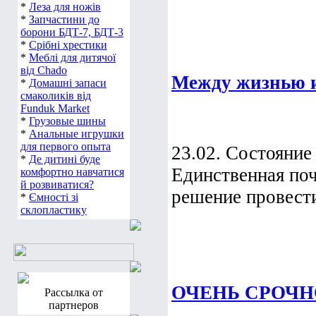
*
Леза для ножів
*
Запчастини до
борони БДТ-7, БДТ-3
*
Срібні хрестики
*
Меблі для дитячої
від Chado
Между жизнью и
*
Домашні запаси
смаколиків від
Funduk Market
*
Грузовые шины
*
Анальные игрушки
для первого опыта
23.02. Состояни
*
Де дитині буде
Единственная поч
комфортно навчатися
й розвиватися?
решение провести
*
Ємності зі
склопластику
ОЧЕНЬ СРОЧНО
Рассылка от
партнеров