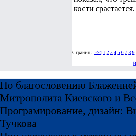
кости срастается.
Страниц:
<<|
1
2
3
4
5
6
7
8
9
В
По благословению Блаженне
Митрополита Киевского и Вс
Програмирование, дизайн: Br
Тучкова