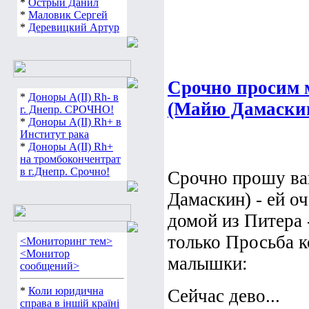
*
Острый Данил
*
Маловик Сергей
*
Деревицкий Артур
Срочно просим 
*
Доноры А(ІІ) Rh- в
(Майю Дамаскин
г. Днепр. СРОЧНО!
*
Доноры А(ІІ) Rh+ в
Институт рака
*
Доноры А(ІІ) Rh+
на тромбокончентрат
в г.Днепр. Срочно!
Срочно прошу ва
Дамаскин) - ей о
домой из Питера 
только Просьба к
<Мониторинг тем>
<Монитор
малышки:
сообщений>
*
Коли юридична
Сейчас дево...
справа в іншій країні