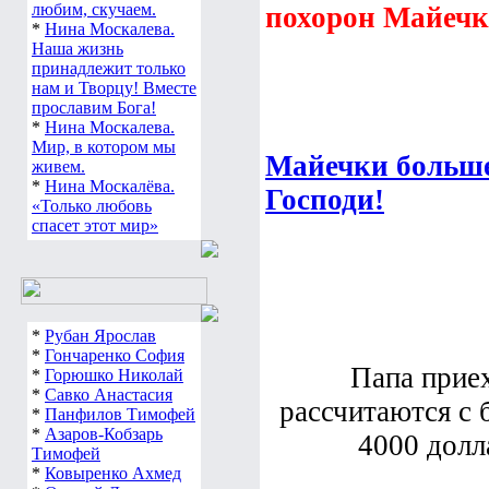
любим, скучаем.
похорон Майечки
*
Нина Москалева.
Наша жизнь
принадлежит только
нам и Творцу! Вместе
прославим Бога!
*
Нина Москалева.
Мир, в котором мы
Майечки больше
живем.
*
Нина Москалёва.
Господи!
«Только любовь
спасет этот мир»
*
Рубан Ярослав
*
Гончаренко София
Папа приех
*
Горюшко Николай
*
Савко Анастасия
рассчитаются с 
*
Панфилов Тимофей
*
Азаров-Кобзарь
4000 долла
Тимофей
*
Ковыренко Ахмед