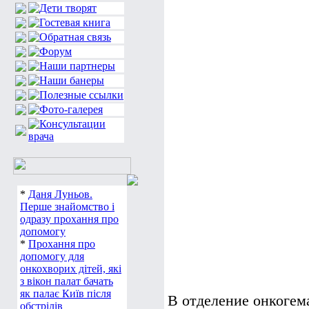
*
Даня Луньов.
Перше знайомство і
одразу прохання про
допомогу
*
Прохання про
допомогу для
онкохворих дітей, які
з вікон палат бачать
як палає Київ після
В отделение онкогем
обстрілів