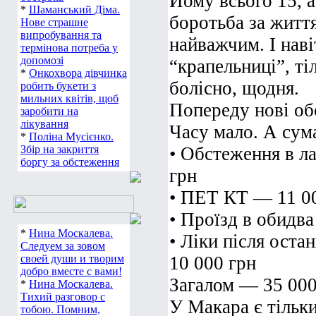
Йому всього 15, а 
*
Шаманський Діма.
боротьба за життя
Нове страшне
випробування та
найважчим. І наві
термінова потреба у
допомозі
“крапельниці”, т
*
Онкохвора дівчинка
болісно, щодня.
робить букети з
мильних квітів, щоб
Попереду нові об
заробити на
лікування
Часу мало. А сум
*
Поліна Мусієнко.
Збір на закриття
• Обстеження в л
боргу за обстеження
грн
• ПЕТ КТ — 11 00
• Проїзд в обидв
*
Нина Москалева.
• Ліки після ост
Следуем за зовом
своей души и творим
10 000 грн
добро вместе с вами!
Загалом — 35 000 
*
Нина Москалева.
Тихий разговор с
У Макара є тільки
тобою. Помним,