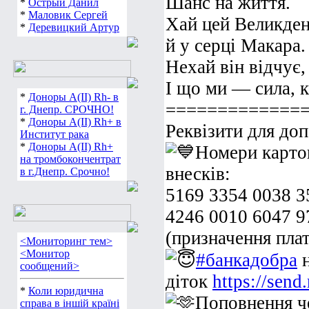
Шанс на життя.
*
Острый Данил
*
Маловик Сергей
Хай цей Великдень
*
Деревицкий Артур
й у серці Макара.
Нехай він відчує,
І що ми — сила, к
*
Доноры А(ІІ) Rh- в
=============
г. Днепр. СРОЧНО!
*
Доноры А(ІІ) Rh+ в
Реквізити для до
Институт рака
*
Доноры А(ІІ) Rh+
Номери карто
на тромбокончентрат
внесків:
в г.Днепр. Срочно!
5169 3354 0038 3
4246 0010 6047 
(призначення пла
<Мониторинг тем>
<Монитор
#банкадобра
н
сообщений>
діток
https://se
*
Коли юридична
Поповнення ч
справа в іншій країні