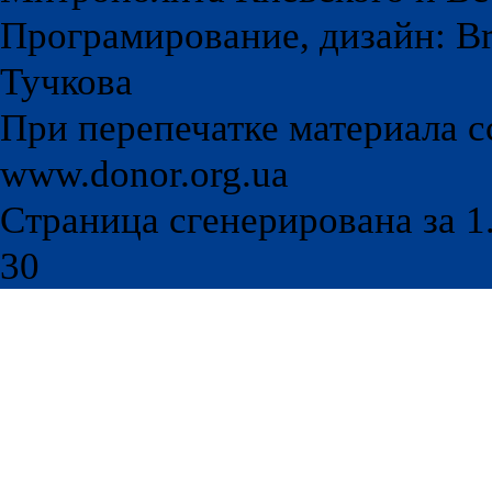
Програмирование, дизайн: Br
Тучкова
При перепечатке материала с
www.donor.org.ua
Страница сгенерирована за 1.
30