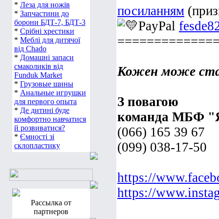
*
Леза для ножів
посиланням
(приз
*
Запчастини до
борони БДТ-7, БДТ-3
PayPal
fesde8
*
Срібні хрестики
=============
*
Меблі для дитячої
від Chado
*
Домашні запаси
смаколиків від
Кожен може ста
Funduk Market
*
Грузовые шины
*
Анальные игрушки
З повагою
для первого опыта
*
Де дитині буде
команда МБФ "
комфортно навчатися
й розвиватися?
(066) 165 39 67
*
Ємності зі
(099) 038-17-50
склопластику
https://www.faceb
https://www.insta
Рассылка от
партнеров