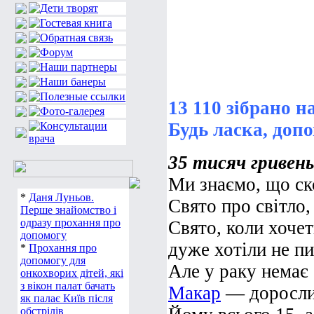
13 110 зібрано н
Будь ласка, доп
35 тисяч гривень 
Ми знаємо, що ск
*
Даня Луньов.
Свято про світло,
Перше знайомство і
одразу прохання про
Свято, коли хочет
допомогу
дуже хотіли не п
*
Прохання про
допомогу для
Але у раку немає 
онкохворих дітей, які
з вікон палат бачать
Макар
— дорослий
як палає Київ після
обстрілів