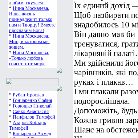
любим, скучаем.
Їх єдиний дохід —
*
Нина Москалева.
Щоб назбирати по
Наша жизнь
принадлежит только
знадобилось 10 мі
нам и Творцу! Вместе
прославим Бога!
Він давно мав би 
*
Нина Москалева.
Мир, в котором мы
тренуватися, грат
живем.
лікарняній палаті.
*
Нина Москалёва.
«Только любовь
Ми здійснили йо
спасет этот мир»
чарівників, які п
руках і плакав…
І ми плакали разо
*
Рубан Ярослав
подорослішала.
*
Гончаренко София
*
Горюшко Николай
Допоможіть, будь 
*
Савко Анастасия
*
Панфилов Тимофей
Кожна гривня зар
*
Азаров-Кобзарь
Шанс на обстежен
Тимофей
*
Ковыренко Ахмед