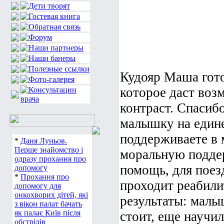
Кудояр Маша гото
которое даст воз
контраст. Спасибо
малышку на едине
поддерживаете в 
*
Даня Луньов.
Перше знайомство і
моральную подде
одразу прохання про
помощь, для поез
допомогу
*
Прохання про
проходит реабили
допомогу для
онкохворих дітей, які
результаты: малы
з вікон палат бачать
як палає Київ після
стоит, еще научил
обстрілів