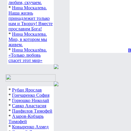
любим, скучаем.
*
Нина Москалева.
Наша жизнь
принадлежит только
нам и Творцу! Вместе
прославим Бога!
*
Нина Москалева.
Мир, в котором мы
живем.
*
Нина Москалёва.
В
«Только любовь
спасет этот мир»
*
Рубан Ярослав
*
Гончаренко София
*
Горюшко Николай
*
Савко Анастасия
*
Панфилов Тимофей
*
Азаров-Кобзарь
Тимофей
*
Ковыренко Ахмед