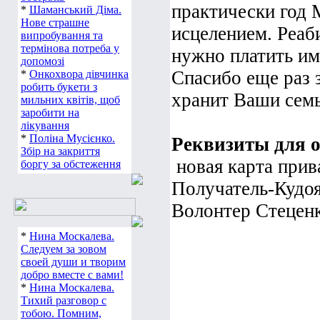
практически год 
*
Шаманський Діма.
Нове страшне
исцелением. Реаб
випробування та
термінова потреба у
нужно платить им
допомозі
Спасибо еще раз 
*
Онкохвора дівчинка
робить букети з
хранит Ваши семь
мильних квітів, щоб
заробити на
лікування
*
Поліна Мусієнко.
Реквизиты для 
Збір на закриття
новая карта прив
боргу за обстеження
Получатель-Кудоя
Волонтер Стеценк
*
Нина Москалева.
Следуем за зовом
своей души и творим
добро вместе с вами!
*
Нина Москалева.
Тихий разговор с
тобою. Помним,