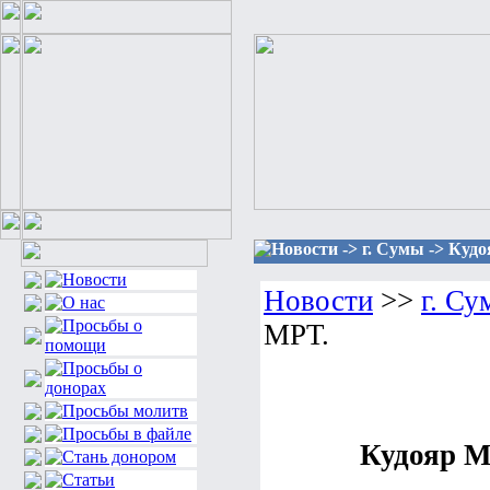
Новости -> г. Сумы -> Куд
Новости
>>
г. Су
МРТ.
Кудояр М