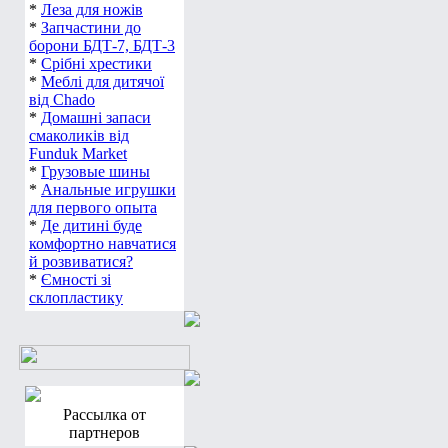
*
Леза для ножів
*
Запчастини до
борони БДТ-7, БДТ-3
*
Срібні хрестики
*
Меблі для дитячої
від Chado
*
Домашні запаси
смаколиків від
Funduk Market
*
Грузовые шины
*
Анальные игрушки
для первого опыта
*
Де дитині буде
комфортно навчатися
й розвиватися?
*
Ємності зі
склопластику
Рассылка от
партнеров