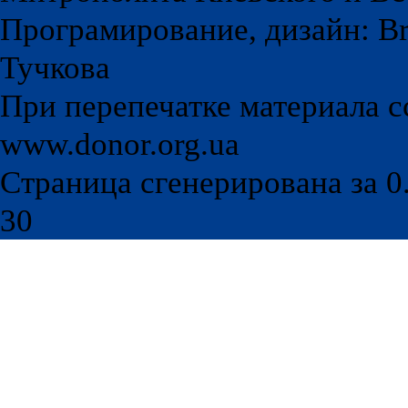
Програмирование, дизайн: Br
Тучкова
При перепечатке материала с
www.donor.org.ua
Страница сгенерирована за 0.
30