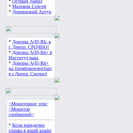
*
Острый Данил
*
Маловик Сергей
*
Деревицкий Артур
*
Доноры А(ІІ) Rh- в
г. Днепр. СРОЧНО!
*
Доноры А(ІІ) Rh+ в
Институт рака
*
Доноры А(ІІ) Rh+
на тромбокончентрат
в г.Днепр. Срочно!
<Мониторинг тем>
<Монитор
сообщений>
*
Коли юридична
справа в іншій країні