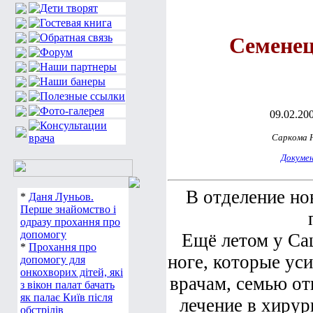
Семене
09.02.200
Саркома 
Докуме
В отделение н
*
Даня Луньов.
Перше знайомство і
одразу прохання про
допомогу
Ещё летом у Са
*
Прохання про
ноге, которые ус
допомогу для
онкохворих дітей, які
врачам, семью о
з вікон палат бачать
як палає Київ після
лечение в хирур
обстрілів