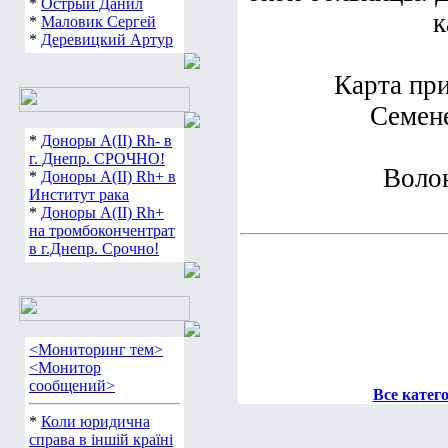
*
Острый Данил
к
*
Маловик Сергей
*
Деревицкий Артур
Карта пр
Семене
*
Доноры А(ІІ) Rh- в
г. Днепр. СРОЧНО!
Волон
*
Доноры А(ІІ) Rh+ в
Институт рака
*
Доноры А(ІІ) Rh+
на тромбокончентрат
в г.Днепр. Срочно!
<Мониторинг тем>
<Монитор
сообщений>
Все катег
*
Коли юридична
справа в іншій країні