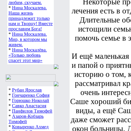
Некоторые пр
любим, скучаем.
*
Нина Москалева.
лечения есть в о
Наша жизнь
Длительные об
принадлежит только
нам и Творцу! Вместе
истощили семь
прославим Бога!
*
Нина Москалева.
помочь семье в э
Мир, в котором мы
живем.
*
Нина Москалёва.
И ещё маленькая 
«Только любовь
спасет этот мир»
и папой о приятн
историю о том, 
рассматривал кр
*
Рубан Ярослав
очень интересн
*
Гончаренко София
Саше хороший бин
*
Горюшко Николай
*
Савко Анастасия
виды, а ещё Саш
*
Панфилов Тимофей
*
Азаров-Кобзарь
даже сможет расс
Тимофей
*
Ковыренко Ахмед
окон больницы. Д