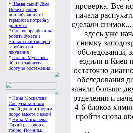
*
Шаманський Діма.
проверка. Все н
Нове страшне
начала распухать
випробування та
термінова потреба у
сделали снимок..
допомозі
*
Онкохвора дівчинка
здесь уже нач
робить букети з
снимку заподоз
мильних квітів, щоб
заробити на
обследований, к
лікування
*
Поліна Мусієнко.
ездили в Киев 
Збір на закриття
боргу за обстеження
остаточно диагно
обследования до
заняли больше дв
отделении и нача
*
Нина Москалева.
Следуем за зовом
4-6 блоков хими
своей души и творим
добро вместе с вами!
пройти снова об
*
Нина Москалева.
Тихий разговор с
тобою. Помним,