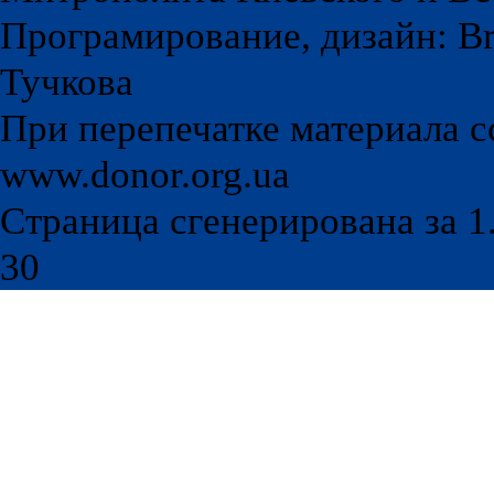
Програмирование, дизайн: Br
Тучкова
При перепечатке материала с
www.donor.org.ua
Страница сгенерирована за 1.
30