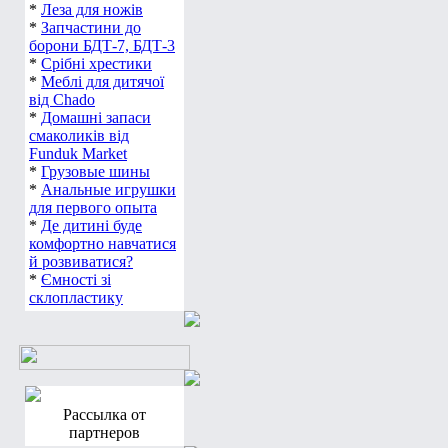
*
Леза для ножів
*
Запчастини до
борони БДТ-7, БДТ-3
*
Срібні хрестики
*
Меблі для дитячої
від Chado
*
Домашні запаси
смаколиків від
Funduk Market
*
Грузовые шины
*
Анальные игрушки
для первого опыта
*
Де дитині буде
комфортно навчатися
й розвиватися?
*
Ємності зі
склопластику
Рассылка от
партнеров