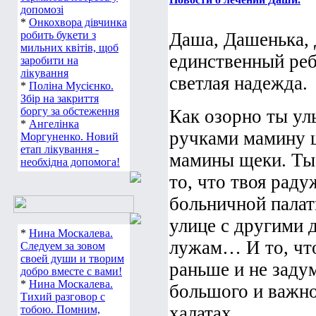
допомозі
*
Онкохвора дівчинка
робить букети з
Даша, Дашенька,
мильних квітів, щоб
единственный реб
заробити на
лікування
светлая надежда.
*
Поліна Мусієнко.
Збір на закриття
боргу за обстеження
Как озорно ты ул
*
Ангелінка
ручками мамину ш
Моргуненко. Новий
етап лікування -
мамины щеки. Ты 
необхідна допомога!
то, что твоя раду
больничной палаты
улице с другими д
*
Нина Москалева.
лужам… И то, что
Следуем за зовом
своей души и творим
раньше и не задум
добро вместе с вами!
*
Нина Москалева.
большого и важно
Тихий разговор с
халатах.
тобою. Помним,