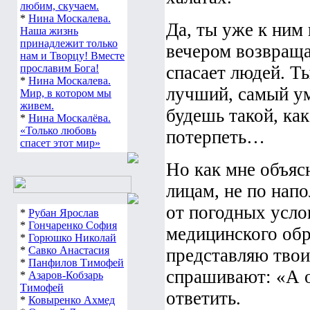
любим, скучаем.
*
Нина Москалева.
Да, ты уже к ним
Наша жизнь
принадлежит только
вечером возвраща
нам и Творцу! Вместе
прославим Бога!
спасает людей. Т
*
Нина Москалева.
лучший, самый ум
Мир, в котором мы
живем.
будешь такой, ка
*
Нина Москалёва.
«Только любовь
потерпеть…
спасет этот мир»
Но как мне объясн
лицам, не по нап
от погодных услов
*
Рубан Ярослав
*
Гончаренко София
медицинского обр
*
Горюшко Николай
*
Савко Анастасия
представляю твои
*
Панфилов Тимофей
спрашивают: «А о
*
Азаров-Кобзарь
Тимофей
ответить.
*
Ковыренко Ахмед