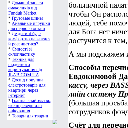
*
Домашні запаси
больничной палате
смаколиків від
чтобы Он распол
Funduk Market
*
Грузовые шины
людей, тебе помо
*
Анальные игрушки
для первого опыта
для Бога нет нич
*
Де дитині буде
комфортно навчатися
достучится к тем,
й розвиватися?
*
Ємності зі
А мы подскажем и
склопластику
*
Техніка для
щоденного
Способы перечи
користування від
Евдокимовой Д
JLAB.COM.UA
*
Досвід покупки
кассу, через BA
електротоварів для
квартири через
лайн систему Пр
інтернет
*
Граппа: знайомство,
(большая просьба
яке перевершило
сотрудников фонд
очікування
*
Товари для тварин
Счёт для перечи