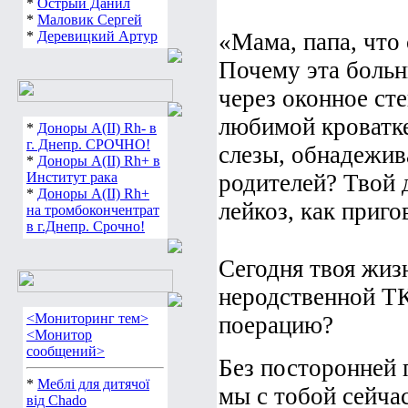
*
Острый Данил
*
Маловик Сергей
*
Деревицкий Артур
«Мама, папа, что
Почему эта больн
через оконное сте
любимой кроватке
*
Доноры А(ІІ) Rh- в
г. Днепр. СРОЧНО!
слезы, обнадежив
*
Доноры А(ІІ) Rh+ в
Институт рака
родителей? Твой 
*
Доноры А(ІІ) Rh+
лейкоз, как приго
на тромбокончентрат
в г.Днепр. Срочно!
Сегодня твоя жиз
неродственной ТК
<Мониторинг тем>
поерацию?
<Монитор
сообщений>
Без посторонней 
*
Меблі для дитячої
мы с тобой сейча
від Chado