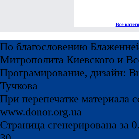
Все катег
По благословению Блаженне
Митрополита Киевского и Вс
Програмирование, дизайн: Br
Тучкова
При перепечатке материала с
www.donor.org.ua
Страница сгенерирована за 0.
30