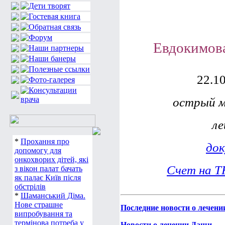
Евдокимова
22.10.200
острый мега
лейк
*
Прохання про
до
допомогу для
онкохворих дітей, які
Счет на Т
з вікон палат бачать
як палає Київ після
обстрілів
*
Шаманський Діма.
Нове страшне
Последние новости о лечени
випробування та
термінова потреба у
Новости о лечении Даши.