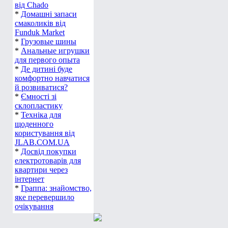
від Chado
*
Домашні запаси
смаколиків від
Funduk Market
*
Грузовые шины
*
Анальные игрушки
для первого опыта
*
Де дитині буде
комфортно навчатися
й розвиватися?
*
Ємності зі
склопластику
*
Техніка для
щоденного
користування від
JLAB.COM.UA
*
Досвід покупки
електротоварів для
квартири через
інтернет
*
Граппа: знайомство,
яке перевершило
очікування