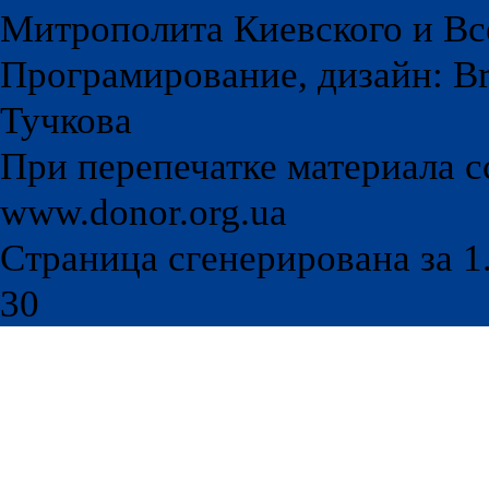
Митрополита Киевского и Вс
Програмирование, дизайн: Br
Тучкова
При перепечатке материала с
www.donor.org.ua
Страница сгенерирована за 1.
30