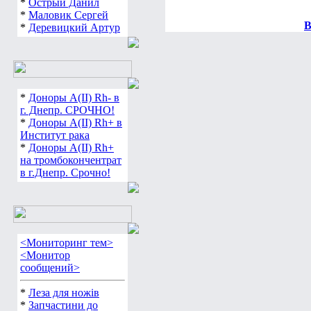
*
Острый Данил
*
Маловик Сергей
В
*
Деревицкий Артур
*
Доноры А(ІІ) Rh- в
г. Днепр. СРОЧНО!
*
Доноры А(ІІ) Rh+ в
Институт рака
*
Доноры А(ІІ) Rh+
на тромбокончентрат
в г.Днепр. Срочно!
<Мониторинг тем>
<Монитор
сообщений>
*
Леза для ножів
*
Запчастини до