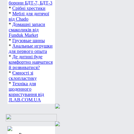
борони БДТ-7, БДТ-3
*
Срібні хрестики
*
Меблі для дитячої
від Chado
*
Домашні запаси
смаколиків від
Funduk Market
*
Грузовые шины
*
Анальные игрушки
для первого опыта
*
Де дитині буде
комфортно навчатися
й розвиватися?
*
Ємності зі
склопластику
*
Техніка для
щоденного
користування від
JLAB.COM.UA