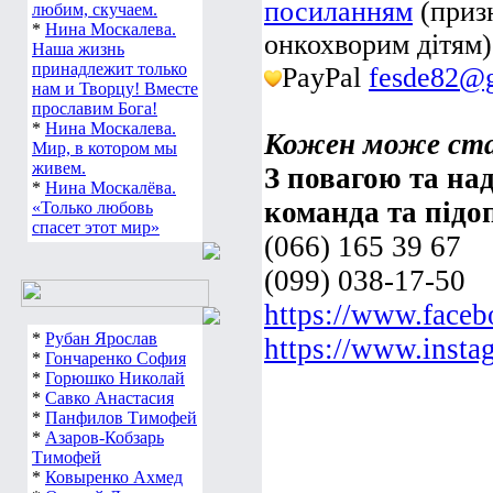
посиланням
(приз
любим, скучаем.
*
Нина Москалева.
онкохворим дітям)
Наша жизнь
принадлежит только
PayPal
fesde82@
нам и Творцу! Вместе
прославим Бога!
*
Нина Москалева.
Кожен може ста
Мир, в котором мы
живем.
З повагою та над
*
Нина Москалёва.
команда та підо
«Только любовь
спасет этот мир»
(066) 165 39 67
(099) 038-17-50
https://www.face
*
Рубан Ярослав
https://www.insta
*
Гончаренко София
*
Горюшко Николай
*
Савко Анастасия
*
Панфилов Тимофей
*
Азаров-Кобзарь
Тимофей
*
Ковыренко Ахмед