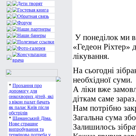
У понеділок ми 
«Гедеон Ріхтер» д
лікування.
На сьогодні зібр
необхідної суми.
*
Прохання про
А ліки вже замовл
допомогу для
онкохворих дітей, які
діткам саме зараз
з вікон палат бачать
Нам потрібно зак
як палає Київ після
обстрілів
Загальна сума зб
*
Шаманський Діма.
Нове страшне
Залишилось зібра
випробування та
термінова потреба у