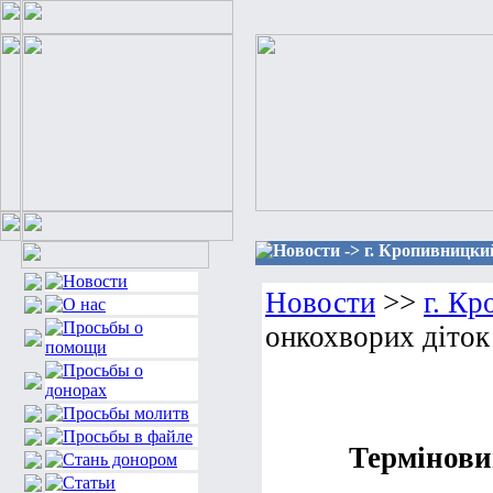
Новости -> г. Кропивницки
Новости
>>
г. К
онкохворих діток
Термінови