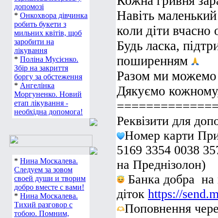
Кожна гривня зар
допомозі
Навіть маленький
*
Онкохвора дівчинка
робить букети з
коли діти вчасно 
мильних квітів, щоб
заробити на
Будь ласка, підтр
лікування
поширенням
*
Поліна Мусієнко.
Збір на закриття
Разом ми можемо 
боргу за обстеження
*
Ангелінка
Дякуємо кожному
Моргуненко. Новий
етап лікування -
=============
необхідна допомога!
Реквізити для доп
Номер карти При
5169 3354 0038 35
*
Нина Москалева.
на Преднізолон)
Следуем за зовом
Банка добра на 
своей души и творим
добро вместе с вами!
діток
https://send.
*
Нина Москалева.
Тихий разговор с
Поповнення чер
тобою. Помним,