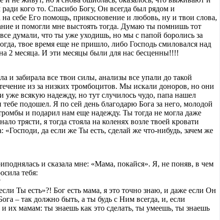
м ради кого то. Спасибо Богу, Он всегда был рядом и
на себе Его помощь, прикосновение и любовь, ну и твои слова,
щание и помогли мне выстоять тогда. Думаю ты помнишь тот
, все думали, что ты уже уходишь, но мы с папой боролись за
тогда, твое время еще не пришло, либо Господь смиловался над
на 2 месяца. И эти месяцы были для нас бесценны!!!!
а и забирала все твои силы, анализы все упали до такой
течение из за низких тромбоцитов. Мы искали доноров, но они
и уже всякую надежду, но тут случилось чудо, папа нашел
н тебе подошел. Я по сей день благодарю Бога за него, молодой
 тромбы и подарил нам еще надежду. Ты тогда не могла даже
нало трясти, я тогда стояла на коленях возле твоей кровати
: «Господи, да если же Ты есть, сделай же что-нибудь, зачем же
иподнялась и сказала мне: «Мама, покайся». Я, не поняв, в чем
осила тебя:
?
если Ты есть»?! Бог есть мама, я это точно знаю, и даже если Он
Бога – так должно быть, а ты будь с Ним всегда, и, если
и их мамам: ты знаешь как это сделать, ты умеешь, ты знаешь