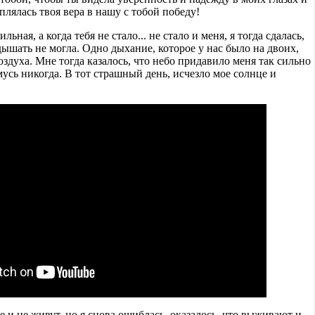
плялась твоя вера в нашу с тобой победу!
льная, а когда тебя не стало... не стало и меня, я тогда сдалась,
 дышать не могла. Одно дыхание, которое у нас было на двоих,
оздуха. Мне тогда казалось, что небо придавило меня так сильно
мусь никогда. В тот страшный день, исчезло мое солнце и
е и не живут, но я снова ошиблась, оказалось, что выживают и