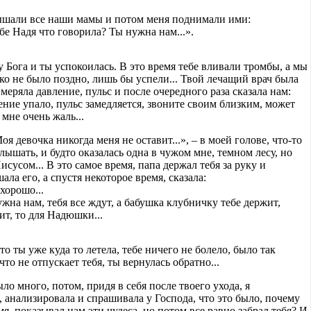
ышали все наши мамы и потом меня поднимали ими:
бе Надя что говорила? Ты нужна нам...».
 Бога и ты успокоилась. В это время тебе вливали тромбы, а мы
ко не было поздно, лишь бы успели... Твой лечащий врач была
, меряла давление, пульс и после очередного раза сказала нам:
ление упало, пульс замедляется, звоните своим близким, может
 мне очень жаль...
оя девочка никогда меня не оставит...», – в моей голове, что-то
лышать, и будто оказалась одна в чужом мне, темном лесу, но
сусом... В это самое время, папа держал тебя за руку и
ала его, а спустя некоторое время, сказала:
хорошо...
ужна нам, тебя все ждут, а бабушка клубничку тебе держит,
ит, то для Надюшки...
о ты уже куда то летела, тебе ничего не болело, было так
что не отпускает тебя, ты вернулась обратно...
ыло много, потом, придя в себя после твоего ухода, я
, анализировала и спрашивала у Господа, что это было, почему
я, показывал нам эти чудеса, но потом все равно забрал тебя? И