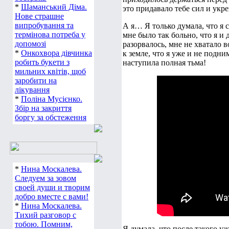
*
Шаманський Діма.
это придавало тебе сил и укре
Нове страшне
випробування та
А я… Я только думала, что я си
термінова потреба у
мне было так больно, что я и
допомозі
разорвалось, мне не хватало в
*
Онкохвора дівчинка
к земле, что я уже и не подни
робить букети з
наступила полная тьма!
мильних квітів, щоб
заробити на
лікування
*
Поліна Мусієнко.
Збір на закриття
боргу за обстеження
*
Нина Москалева.
Следуем за зовом
своей души и творим
добро вместе с вами!
*
Нина Москалева.
Тихий разговор с
тобою. Помним,
Я думала, что после такого уж