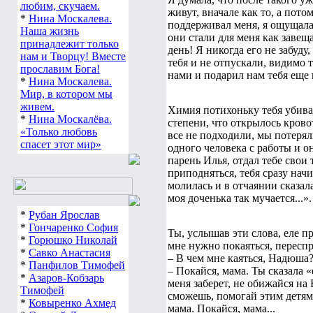
любим, скучаем.
живут, вначале как то, а пото
*
Нина Москалева.
поддерживал меня, я ощущала 
Наша жизнь
они стали для меня как заве
принадлежит только
день! Я никогда его не забуду
нам и Творцу! Вместе
тебя и не отпускали, видимо 
прославим Бога!
нами и подарил нам тебя еще 
*
Нина Москалева.
Мир, в котором мы
живем.
Химия потихоньку тебя убивал
*
Нина Москалёва.
степени, что открылось крово
«Только любовь
все не подходили, мы потерял
спасет этот мир»
одного человека с работы и о
парень Илья, отдал тебе свои
приподняться, тебя сразу начи
молилась и в отчаянии сказала
моя доченька так мучается...».
*
Рубан Ярослав
*
Гончаренко София
Ты, услышав эти слова, еле пр
*
Горюшко Николай
мне нужно покаяться, переспр
*
Савко Анастасия
– В чем мне каяться, Надюша
*
Панфилов Тимофей
– Покайся, мама. Ты сказала «
*
Азаров-Кобзарь
меня заберет, не обижайся на 
Тимофей
сможешь, помогай этим детям 
*
Ковыренко Ахмед
мама. Покайся, мама...