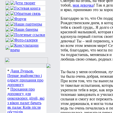
Смотрю на огонь, на твое фо
тобой,
моя девочка
! Так я де
и ярко, принимаю это за хоро
Благодарю за то, что Он под
Рождественским днем, в котор
тебя к своей груди,. Я долго 
красивой малышкой, которая в
вдохнула первый глоток своег
девочка! Ты – мой первенец, 
во всем этом земном мире! Се
тебя, благодарю, что могла по
ты подрастаешь, меняешься и
любишь свою семью, родных и
*
Даня Луньов.
Ты была у меня особенная, лу
Перше знайомство і
ты была очень добрая, нежная
одразу прохання про
При всем том, что ты вынесла
допомогу
те тяжелые испытания, которы
*
Прохання про
укрепили тебя в вере, как впр
допомогу для
тихонько завидовать и училась
онкохворих дітей, які
сильная и смогу все пережить
з вікон палат бачать
этом держишься, я могла тольк
як палає Київ після
ведь ты очень печалилась и п
обстрілів
приходилось держаться перед 