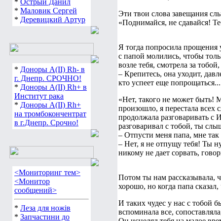
*
Острый Данил
*
Маловик Сергей
Эти твои слова завещания сл
*
Деревицкий Артур
«Поднимайся, не сдавайся! Те
Я тогда попросила прощения у
с папой молились, чтобы толь
возле тебя, смотрела за тобой
*
Доноры А(ІІ) Rh- в
– Крепитесь, она уходит, дав
г. Днепр. СРОЧНО!
кто успеет еще попрощаться...
*
Доноры А(ІІ) Rh+ в
Институт рака
«Нет, такого не может быть! М
*
Доноры А(ІІ) Rh+
произошло, я перестала всех с
на тромбокончентрат
продолжала разговаривать с Ии
в г.Днепр. Срочно!
разговаривал с тобой, ты слыш
– Отпусти меня папа, мне так 
– Нет, я не отпущу тебя! Ты н
никому не дает сорвать, говор
<Мониторинг тем>
Потом ты нам рассказывала, чт
<Монитор
хорошо, но когда папа сказал, 
сообщений>
И таких чудес у нас с тобой б
*
Леза для ножів
вспоминала все, сопоставляла
*
Запчастини до
Он исцелял тебя на малое врем