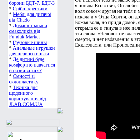
борони БДТ-7, БДТ-3
я поняла Его ответ, Он любит 
*
Срібні хрестики
воля совсем другая на тебя и
*
Меблі для дитячої
искала и у Отца Сергия, он до
від Chado
Божья воля, но придя домой, я
*
Домашні запаси
открыла ее и ткнула в нее пал
смаколиків від
эти слова: «Человек не власте
Funduk Market
смерти, и нет избавления в эт
*
Грузовые шины
Екклезиаста, или Проповедник
*
Анальные игрушки
для первого опыта
*
Де дитині буде
комфортно навчатися
й розвиватися?
*
Ємності зі
склопластику
*
Техніка для
щоденного
користування від
JLAB.COM.UA