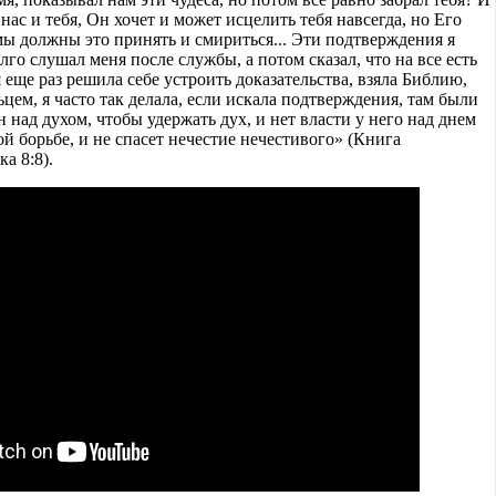
нас и тебя, Он хочет и может исцелить тебя навсегда, но Его
 мы должны это принять и смириться... Эти подтверждения я
лго слушал меня после службы, а потом сказал, что на все есть
 еще раз решила себе устроить доказательства, взяла Библию,
ьцем, я часто так делала, если искала подтверждения, там были
н над духом, чтобы удержать дух, и нет власти у него над днем
ой борьбе, и не спасет нечестие нечестивого» (Книга
а 8:8).