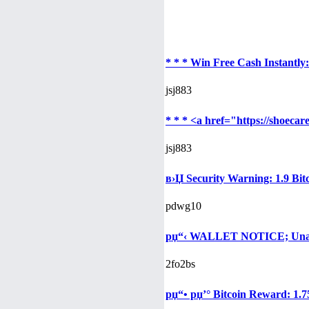
* * * Win Free Cash Instantly: 
jsj883
* * * <a href="https://shoecar
jsj883
в›Џ Security Warning: 1.9 Bit
pdwg10
рџ“‹ WALLET NOTICE; Unaut
2fo2bs
рџ“• рџ’° Bitcoin Reward: 1.