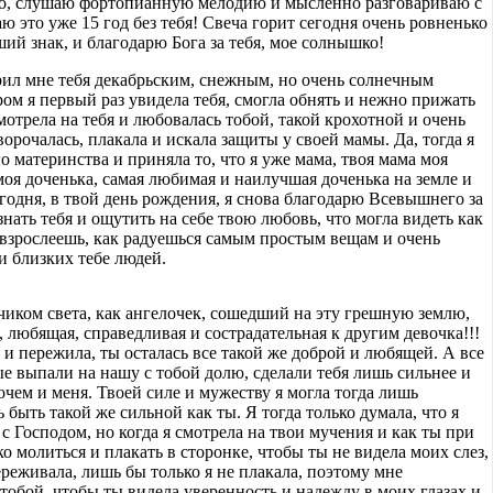
то, слушаю фортопианную мелодию и мысленно разговариваю с
лаю это уже 15 год без тебя! Свеча горит сегодня очень ровненько
ший знак, и благодарю Бога за тебя, мое солнышко!
арил мне тебя декабрьским, снежным, но очень солнечным
ом я первый раз увидела тебя, смогла обнять и нежно прижать
смотрела на тебя и любовалась тобой, такой крохотной и очень
орочалась, плакала и искала защиты у своей мамы. Да, тогда я
о материнства и приняла то, что я уже мама, твоя мама моя
моя доченька, самая любимая и наилучшая доченька на земле и
годня, в твой день рождения, я снова благодарю Всевышнего за
знать тебя и ощутить на себе твою любовь, что могла видеть как
 взрослеешь, как радуешься самым простым вещам и очень
 близких тебе людей.
чиком света, как ангелочек, сошедший на эту грешную землю,
, любящая, справедливая и сострадательная к другим девочка!!!
 и пережила, ты осталась все такой же доброй и любящей. А все
е выпали на нашу с тобой долю, сделали тебя лишь сильнее и
очем и меня. Твоей силе и мужеству я могла тогда лишь
 быть такой же сильной как ты. Я тогда только думала, что я
 с Господом, но когда я смотрела на твои мучения и как ты при
о молиться и плакать в сторонке, чтобы ты не видела моих слез,
ереживала, лишь бы только я не плакала, поэтому мне
тобой, чтобы ты видела уверенность и надежду в моих глазах и