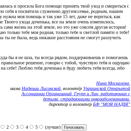
каялась и просила Бога помощи принять твой уход и смириться с
сю себя я посвятила служению другим:семье, родным, нашим
у нужна моя помощь и так уже 15 лет, даже не вериться, как
е Твоего ухода доченька, все на земле очень изменилось,
 сама жизнь на этой земле, но это уже совсем другая история!
ю только тебе моя родная, только тебе и светлой памяти о тебе!
бы ты не была, ведь никакие расстояния не смогут разлучить
 куда бы я не шла, ты всегда рядом, поддерживаешь и помогаешь
 правильное решение, говорю с тобой, чувствую тебя и ощущаю
а себе! Люблю тебя доченька и буду любить тебя всегда, ибо
Нина Москалева
,
мама
Надюши Лисовской
, волонтёр
Украинской Открытой
Ассоциации Организаций, Групп и Лиц, работающих с
детьми, страдающими онкозаболеваниями
,
директор и волонтер
БФ "МОЯ НАДIЯ"
2
3
4
5
(лучше)