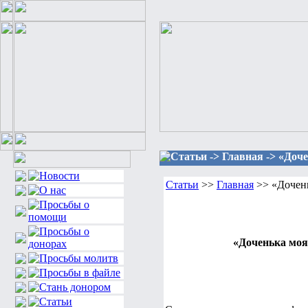
Статьи -> Главная -> «Доч
Статьи
>>
Главная
>> «Дочень
«Доченька моя