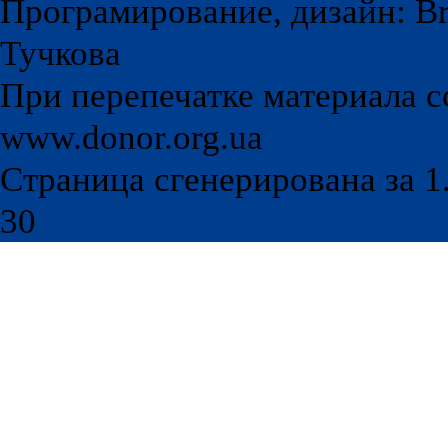
Програмирование, дизайн: Br
Тучкова
При перепечатке материала с
www.donor.org.ua
Страница сгенерирована за 1.
30