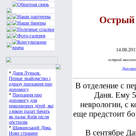
Острый
14.08.2015
острый миелоид
Докуме
*
Даня Луньов.
Перше знайомство і
В отделение с пе
одразу прохання про
Даня. Ему 5
допомогу
*
Прохання про
неврологии, с 
допомогу для
онкохворих дітей, які
еще предстоит бо
з вікон палат бачать
як палає Київ після
обстрілів
В сентябре Да
*
Шаманський Діма.