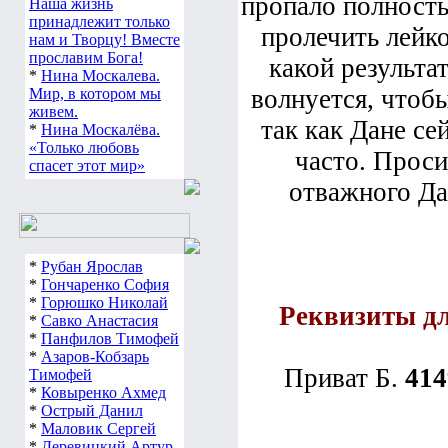
пропало полность
*
Нина Москалева.
Наша жизнь
пролечить лейко
принадлежит только
нам и Творцу! Вместе
какой результа
прославим Бога!
*
Нина Москалева.
волнуется, чтоб
Мир, в котором мы
так как Дане се
живем.
*
Нина Москалёва.
часто. Прос
«Только любовь
спасет этот мир»
отважного Да
*
Рубан Ярослав
*
Гончаренко София
Реквизиты д
*
Горюшко Николай
*
Савко Анастасия
*
Панфилов Тимофей
*
Азаров-Кобзарь
Приват Б.
414
Тимофей
*
Ковыренко Ахмед
*
Острый Данил
*
Маловик Сергей