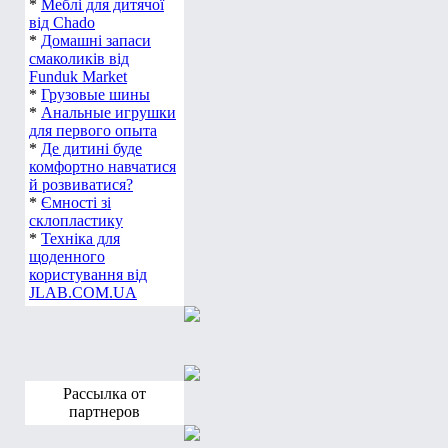
*
Срібні хрестики
*
Меблі для дитячої
від Chado
*
Домашні запаси
смаколиків від
Funduk Market
*
Грузовые шины
*
Анальные игрушки
для первого опыта
*
Де дитині буде
комфортно навчатися
й розвиватися?
*
Ємності зі
склопластику
*
Техніка для
щоденного
користування від
JLAB.COM.UA
Рассылка от
партнеров