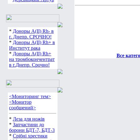
*
Деревицкий Артур
*
Доноры А(ІІ) Rh- в
г. Днепр. СРОЧНО!
*
Доноры А(ІІ) Rh+ в
Институт рака
Все катег
*
Доноры А(ІІ) Rh+
на тромбокончентрат
в г.Днепр. Срочно!
<Мониторинг тем>
<Монитор
сообщений>
*
Леза для ножів
*
Запчастини до
борони БДТ-7, БДТ-3