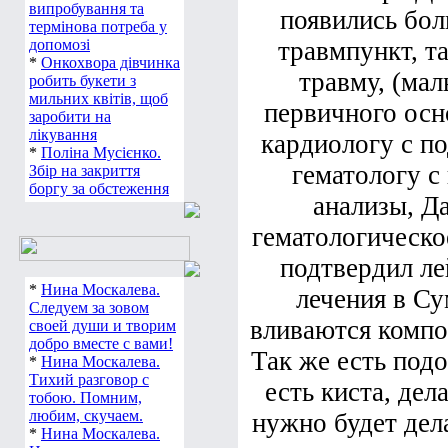
Нове страшне
появились бол
випробування та
термінова потреба у
травмпункт, т
допомозі
травму, (мал
*
Онкохвора дівчинка
робить букети з
первичного осн
мильних квітів, щоб
заробити на
кардиологу с по
лікування
*
Поліна Мусієнко.
гематологу с
Збір на закриття
анализы, Д
боргу за обстеження
гематологическо
подтвердил ле
лечения в Су
*
Нина Москалева.
Следуем за зовом
вливаются компо
своей души и творим
Так же есть подо
добро вместе с вами!
*
Нина Москалева.
есть киста, дел
Тихий разговор с
тобою. Помним,
нужно будет дел
любим, скучаем.