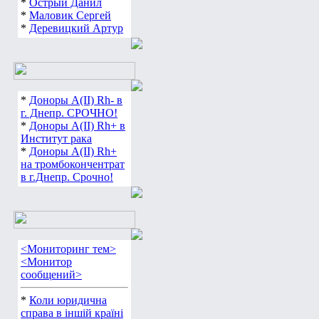
*
Острый Данил
*
Маловик Сергей
*
Деревицкий Артур
*
Доноры А(ІІ) Rh- в
г. Днепр. СРОЧНО!
*
Доноры А(ІІ) Rh+ в
Институт рака
*
Доноры А(ІІ) Rh+
на тромбокончентрат
в г.Днепр. Срочно!
<Мониторинг тем>
<Монитор
сообщений>
*
Коли юридична
справа в іншій країні