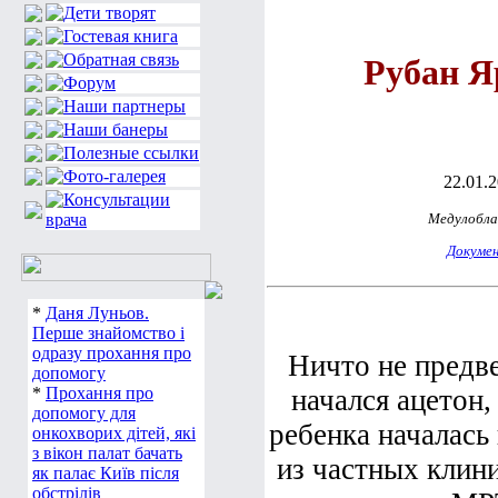
Рубан Я
22.01.
Медулобл
Докуме
*
Даня Луньов.
Перше знайомство і
одразу прохання про
Ничто не предве
допомогу
*
Прохання про
начался ацетон,
допомогу для
ребенка началась
онкохворих дітей, які
з вікон палат бачать
из частных клини
як палає Київ після
обстрілів