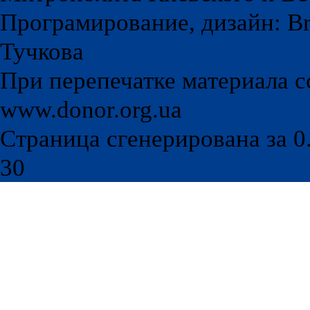
Програмирование, дизайн: Br
Тучкова
При перепечатке материала с
www.donor.org.ua
Страница сгенерирована за 0.
30