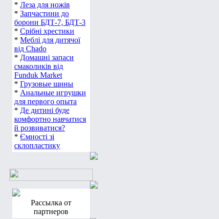
*
Леза для ножів
*
Запчастини до
борони БДТ-7, БДТ-3
*
Срібні хрестики
*
Меблі для дитячої
від Chado
*
Домашні запаси
смаколиків від
Funduk Market
*
Грузовые шины
*
Анальные игрушки
для первого опыта
*
Де дитині буде
комфортно навчатися
й розвиватися?
*
Ємності зі
склопластику
Рассылка от
партнеров