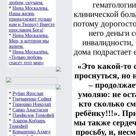
любим, скучаем.
гематологии
*
Нина Москалева.
клинической боль
Наша жизнь
принадлежит только
потому дорогосто
нам и Творцу! Вместе
прославим Бога!
него деньги с
*
Нина Москалева.
инвалидности, 
Мир, в котором мы
живем.
дома подрастает 
*
Нина Москалёва.
«Только любовь
спасет этот мир»
«Это какой-то 
проснуться, но 
– продолжае
умоляю: не ос
*
Рубан Ярослав
*
Гончаренко София
кто сколько см
*
Горюшко Николай
*
Савко Анастасия
ребёнку!!!».
При
*
Панфилов Тимофей
*
Азаров-Кобзарь
мы также сердеч
Тимофей
просьбу, и, нес
*
Ковыренко Ахмед