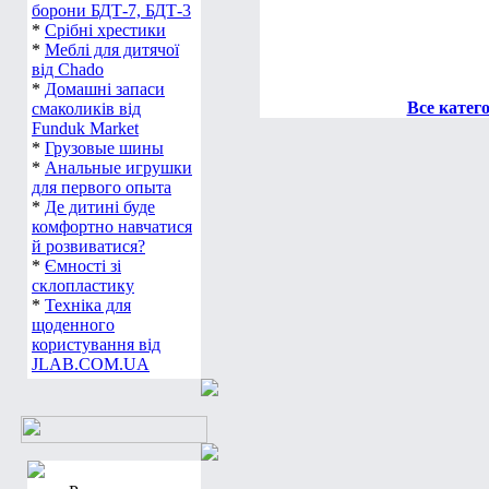
борони БДТ-7, БДТ-3
*
Срібні хрестики
*
Меблі для дитячої
від Chado
*
Домашні запаси
Все катег
смаколиків від
Funduk Market
*
Грузовые шины
*
Анальные игрушки
для первого опыта
*
Де дитині буде
комфортно навчатися
й розвиватися?
*
Ємності зі
склопластику
*
Техніка для
щоденного
користування від
JLAB.COM.UA