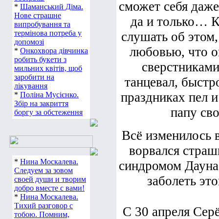
сможет себя даже
*
Шаманський Діма.
Нове страшне
да и только… К
випробування та
термінова потреба у
слушать об этом
допомозі
любовью, что о
*
Онкохвора дівчинка
робить букети з
сверстниками:
мильних квітів, щоб
заробити на
танцевал, быстр
лікування
праздниках пел и
*
Поліна Мусієнко.
Збір на закриття
папу св
боргу за обстеження
Всё изменилось в
ворвался страш
*
Нина Москалева.
синдромом Дауна
Следуем за зовом
заболеть эт
своей души и творим
добро вместе с вами!
*
Нина Москалева.
Тихий разговор с
С 30 апреля Сер
тобою. Помним,