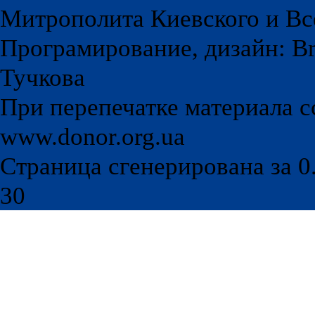
Митрополита Киевского и Вс
Програмирование, дизайн: Br
Тучкова
При перепечатке материала с
www.donor.org.ua
Страница сгенерирована за 0.
30