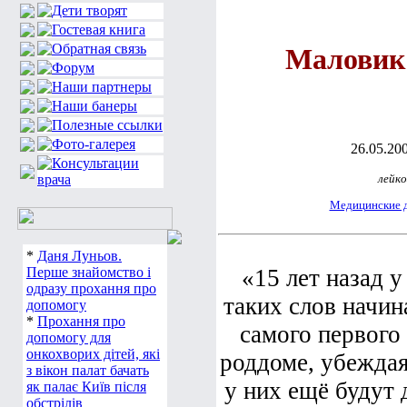
Маловик
26.05.200
лейко
Медицинские 
*
Даня Луньов.
Перше знайомство і
«15 лет назад 
одразу прохання про
таких слов начин
допомогу
*
Прохання про
самого первого 
допомогу для
онкохворих дітей, які
роддоме, убеждая
з вікон палат бачать
у них ещё будут 
як палає Київ після
обстрілів