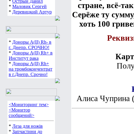
*
Острый Данил
стране, всё-та
*
Маловик Сергей
*
Деревицкий Артур
Серёже ту сумму
хоть 100 гриве
Реквиз
*
Доноры А(ІІ) Rh- в
г. Днепр. СРОЧНО!
*
Доноры А(ІІ) Rh+ в
Карт
Институт рака
*
Доноры А(ІІ) Rh+
Полу
на тромбокончентрат
в г.Днепр. Срочно!
Алиса Чуприна 
<Мониторинг тем>
<Монитор
сообщений>
*
Леза для ножів
*
Запчастини до