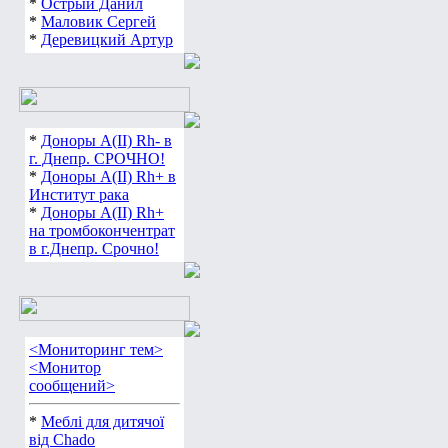
*
Острый Данил
*
Маловик Сергей
*
Деревицкий Артур
*
Доноры А(ІІ) Rh- в
г. Днепр. СРОЧНО!
*
Доноры А(ІІ) Rh+ в
Институт рака
*
Доноры А(ІІ) Rh+
на тромбокончентрат
в г.Днепр. Срочно!
<Мониторинг тем>
<Монитор
сообщений>
*
Меблі для дитячої
від Chado