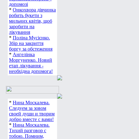
допомозі
*
Онкохвора дівчинка
робить букети з
мильних квітів, щоб
заробити на
лікування
*
Поліна Мусієнко.
Збір на закриття
боргу за обстеження
*
Ангелінка
Моргуненко. Новий
етап лікування -
необхідна допомога!
*
Нина Москалева.
Следуем за зовом
своей души и творим
добро вместе с вами!
*
Нина Москалева.
Тихий разговор с
тобою. Помним,