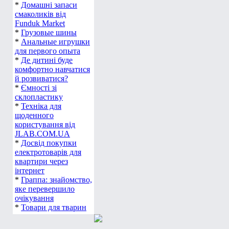
*
Домашні запаси
смаколиків від
Funduk Market
*
Грузовые шины
*
Анальные игрушки
для первого опыта
*
Де дитині буде
комфортно навчатися
й розвиватися?
*
Ємності зі
склопластику
*
Техніка для
щоденного
користування від
JLAB.COM.UA
*
Досвід покупки
електротоварів для
квартири через
інтернет
*
Граппа: знайомство,
яке перевершило
очікування
*
Товари для тварин