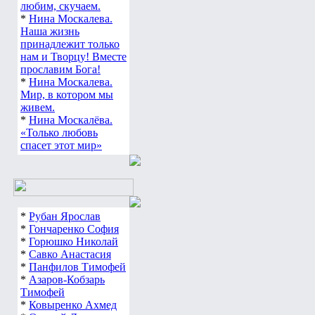
любим, скучаем.
*
Нина Москалева.
Наша жизнь
принадлежит только
нам и Творцу! Вместе
прославим Бога!
*
Нина Москалева.
Мир, в котором мы
живем.
*
Нина Москалёва.
«Только любовь
спасет этот мир»
*
Рубан Ярослав
*
Гончаренко София
*
Горюшко Николай
*
Савко Анастасия
*
Панфилов Тимофей
*
Азаров-Кобзарь
Тимофей
*
Ковыренко Ахмед