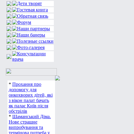
*
Прохання про
допомогу для
онкохворих дітей, які
з вікон палат бачать
як палає Київ після
обстрілів
*
Шаманський Діма.
Нове страшне
випробування та
термінова потреба у