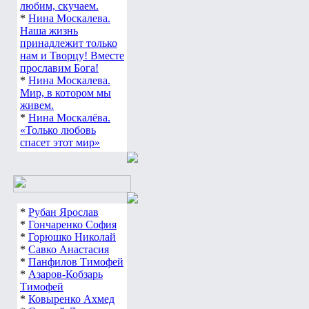
любим, скучаем.
*
Нина Москалева.
Наша жизнь
принадлежит только
нам и Творцу! Вместе
прославим Бога!
*
Нина Москалева.
Мир, в котором мы
живем.
*
Нина Москалёва.
«Только любовь
спасет этот мир»
*
Рубан Ярослав
*
Гончаренко София
*
Горюшко Николай
*
Савко Анастасия
*
Панфилов Тимофей
*
Азаров-Кобзарь
Тимофей
*
Ковыренко Ахмед