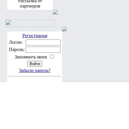
Рассылка от
партнеров
Регистрация
Логин:
Пароль:
Запомнить меня
Забыли пароль?
По благословению Блаженнейшего Владимира, Митрополита Ки
Програмирование, дизайн: Brusilovsky A. & Мария Тучкова