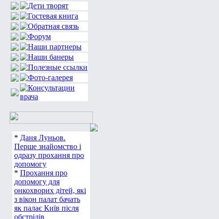
*
Даня Луньов.
Перше знайомство і
одразу прохання про
допомогу
*
Прохання про
допомогу для
онкохворих дітей, які
з вікон палат бачать
як палає Київ після
обстрілів