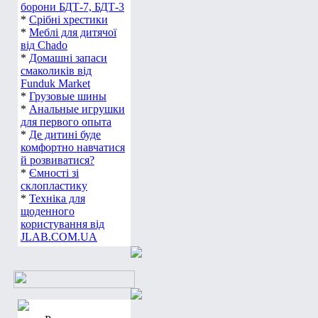
борони БДТ-7, БДТ-3
*
Срібні хрестики
*
Меблі для дитячої
від Chado
*
Домашні запаси
смаколиків від
Funduk Market
*
Грузовые шины
*
Анальные игрушки
для первого опыта
*
Де дитині буде
комфортно навчатися
й розвиватися?
*
Ємності зі
склопластику
*
Техніка для
щоденного
користування від
JLAB.COM.UA