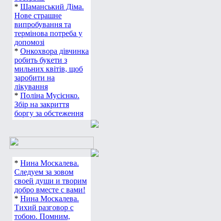
*
Шаманський Діма.
Нове страшне
випробування та
термінова потреба у
допомозі
*
Онкохвора дівчинка
робить букети з
мильних квітів, щоб
заробити на
лікування
*
Поліна Мусієнко.
Збір на закриття
боргу за обстеження
*
Нина Москалева.
Следуем за зовом
своей души и творим
добро вместе с вами!
*
Нина Москалева.
Тихий разговор с
тобою. Помним,