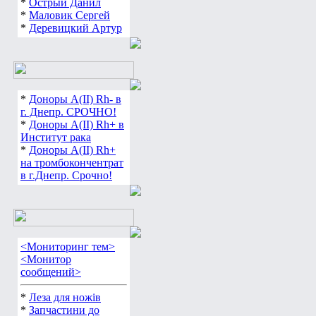
*
Острый Данил
*
Маловик Сергей
*
Деревицкий Артур
*
Доноры А(ІІ) Rh- в
г. Днепр. СРОЧНО!
*
Доноры А(ІІ) Rh+ в
Институт рака
*
Доноры А(ІІ) Rh+
на тромбокончентрат
в г.Днепр. Срочно!
<Мониторинг тем>
<Монитор
сообщений>
*
Леза для ножів
*
Запчастини до