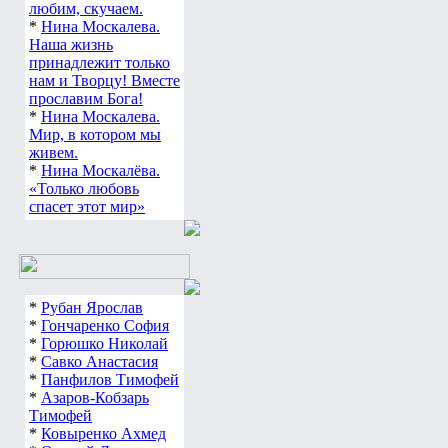
любим, скучаем.
*
Нина Москалева.
Наша жизнь
принадлежит только
нам и Творцу! Вместе
прославим Бога!
*
Нина Москалева.
Мир, в котором мы
живем.
*
Нина Москалёва.
«Только любовь
спасет этот мир»
*
Рубан Ярослав
*
Гончаренко София
*
Горюшко Николай
*
Савко Анастасия
*
Панфилов Тимофей
*
Азаров-Кобзарь
Тимофей
*
Ковыренко Ахмед