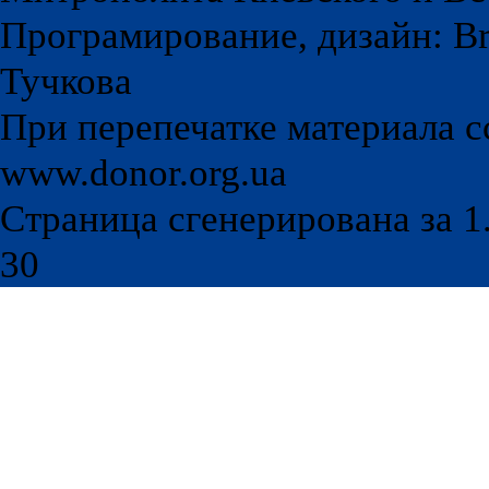
Програмирование, дизайн: Br
Тучкова
При перепечатке материала с
www.donor.org.ua
Страница сгенерирована за 1.
30