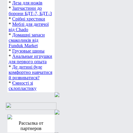
*
Леза для ножів
*
Запчастини до
борони БДТ-7, БДТ-3
*
Срібні хрестики
*
Меблі для дитячої
від Chado
*
Домашні запаси
смаколиків від
Funduk Market
*
Грузовые шины
*
Анальные игрушки
для первого опыта
*
Де дитині буде
комфортно навчатися
й розвиватися?
*
Ємності зі
склопластику
Рассылка от
партнеров