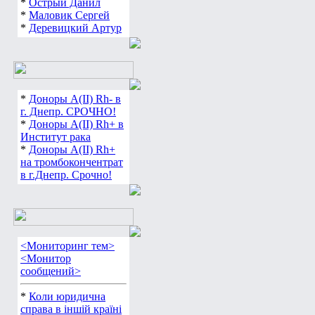
*
Острый Данил
*
Маловик Сергей
*
Деревицкий Артур
*
Доноры А(ІІ) Rh- в
г. Днепр. СРОЧНО!
*
Доноры А(ІІ) Rh+ в
Институт рака
*
Доноры А(ІІ) Rh+
на тромбокончентрат
в г.Днепр. Срочно!
<Мониторинг тем>
<Монитор
сообщений>
*
Коли юридична
справа в іншій країні