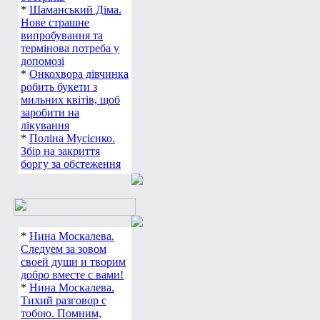
*
Шаманський Діма.
Нове страшне
випробування та
термінова потреба у
допомозі
*
Онкохвора дівчинка
робить букети з
мильних квітів, щоб
заробити на
лікування
*
Поліна Мусієнко.
Збір на закриття
боргу за обстеження
*
Нина Москалева.
Следуем за зовом
своей души и творим
добро вместе с вами!
*
Нина Москалева.
Тихий разговор с
тобою. Помним,