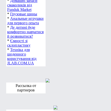
*
Домашні запаси
смаколиків від
Funduk Market
*
Грузовые шины
*
Анальные игрушки
для первого опыта
*
Де дитині буде
комфортно навчатися
й розвиватися?
*
Ємності зі
склопластику
*
Техніка для
щоденного
користування від
JLAB.COM.UA
Рассылка от
партнеров