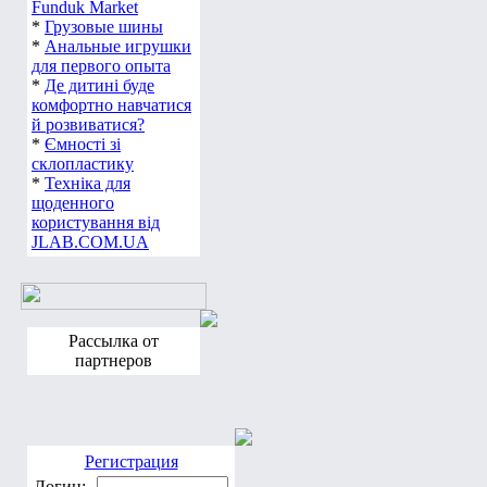
смаколиків від
Funduk Market
*
Грузовые шины
*
Анальные игрушки
для первого опыта
*
Де дитині буде
комфортно навчатися
й розвиватися?
*
Ємності зі
склопластику
*
Техніка для
щоденного
користування від
JLAB.COM.UA
Рассылка от
партнеров
Регистрация