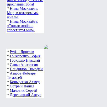
нам и Творцу! Вместе
прославим Бога!
*
Нина Москалева.
Мир, в котором мы
живем.
*
Нина Москалёва.
«Только любовь
спасет этот мир»
*
Рубан Ярослав
*
Гончаренко София
*
Горюшко Николай
*
Савко Анастасия
*
Панфилов Тимофей
*
Азаров-Кобзарь
Тимофей
*
Ковыренко Ахмед
*
Острый Данил
*
Маловик Сергей
*
Деревицкий Артур