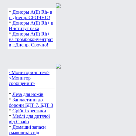
*
Доноры А(ІІ) Rh- в
г. Днепр. СРОЧНО!
*
Доноры А(ІІ) Rh+ в
Институт рака
*
Доноры А(ІІ) Rh+
на тромбокончентрат
в г.Днепр. Срочно!
<Мониторинг тем>
<Монитор
сообщений>
*
Леза для ножів
*
Запчастини до
борони БДТ-7, БДТ-3
*
Срібні хрестики
*
Меблі для дитячої
від Chado
*
Домашні запаси