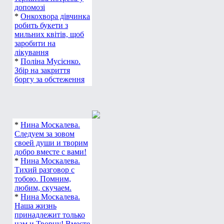
термінова потреба у
допомозі
*
Онкохвора дівчинка
робить букети з
мильних квітів, щоб
заробити на
лікування
*
Поліна Мусієнко.
Збір на закриття
боргу за обстеження
*
Нина Москалева.
Следуем за зовом
своей души и творим
добро вместе с вами!
*
Нина Москалева.
Тихий разговор с
тобою. Помним,
любим, скучаем.
*
Нина Москалева.
Наша жизнь
принадлежит только