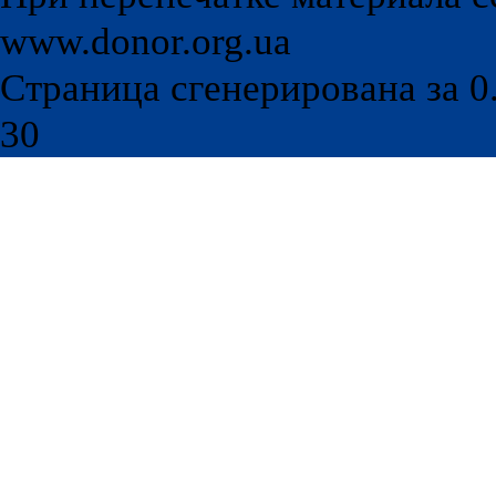
При перепечатке материала с
www.donor.org.ua
Страница сгенерирована за 0.
30