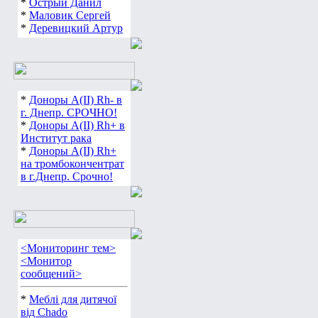
*
Острый Данил
*
Маловик Сергей
*
Деревицкий Артур
*
Доноры А(ІІ) Rh- в
г. Днепр. СРОЧНО!
*
Доноры А(ІІ) Rh+ в
Институт рака
*
Доноры А(ІІ) Rh+
на тромбокончентрат
в г.Днепр. Срочно!
<Мониторинг тем>
<Монитор
сообщений>
*
Меблі для дитячої
від Chado