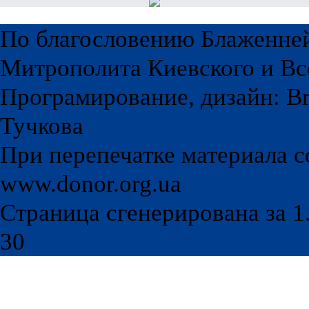
По благословению Блаженне
Митрополита Киевского и Вс
Програмирование, дизайн: Br
Тучкова
При перепечатке материала с
www.donor.org.ua
Страница сгенерирована за 1.
30