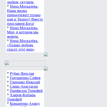
любим, скучаем.
*
Нина Москалева.
Наша жизнь
принадлежит только
нам и Творцу! Вместе
прославим Бога!
*
Нина Москалева.
Мир, в котором мы
живем.
*
Нина Москалёва.
«Только любовь
спасет этот мир»
*
Рубан Ярослав
*
Гончаренко София
*
Горюшко Николай
*
Савко Анастасия
*
Панфилов Тимофей
*
Азаров-Кобзарь
Тимофей
*
Ковыренко Ахмед