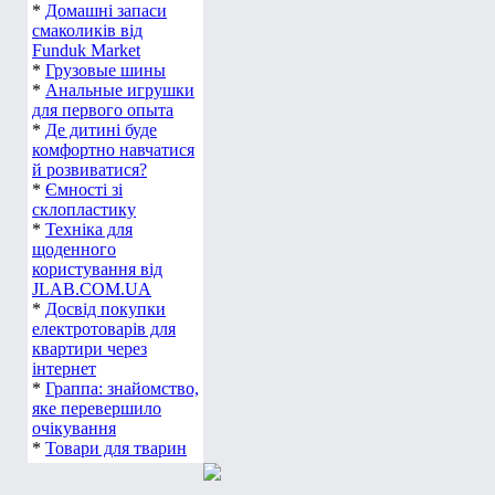
*
Домашні запаси
смаколиків від
Funduk Market
*
Грузовые шины
*
Анальные игрушки
для первого опыта
*
Де дитині буде
комфортно навчатися
й розвиватися?
*
Ємності зі
склопластику
*
Техніка для
щоденного
користування від
JLAB.COM.UA
*
Досвід покупки
електротоварів для
квартири через
інтернет
*
Граппа: знайомство,
яке перевершило
очікування
*
Товари для тварин