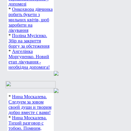
допомозі
*
Онкохвора дівчинка
робить букети з
мильних квітів, щоб
заробити на
лікування
*
Поліна Мусієнко.
Збір на закриття
боргу за обстеження
*
Ангелінка
Моргуненко. Новий
етап лікування -
необхідна допомога!
*
Нина Москалева.
Следуем за зовом
своей души и творим
добро вместе с вами!
*
Нина Москалева.
Тихий разговор с
тобою. Помним,