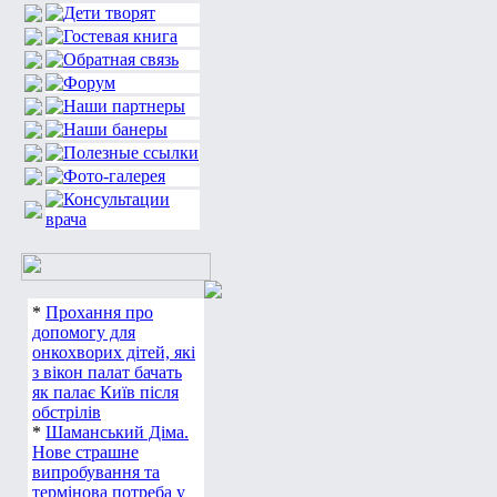
*
Прохання про
допомогу для
онкохворих дітей, які
з вікон палат бачать
як палає Київ після
обстрілів
*
Шаманський Діма.
Нове страшне
випробування та
термінова потреба у