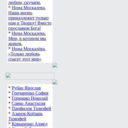
любим, скучаем.
*
Нина Москалева.
Наша жизнь
принадлежит только
нам и Творцу! Вместе
прославим Бога!
*
Нина Москалева.
Мир, в котором мы
живем.
*
Нина Москалёва.
«Только любовь
спасет этот мир»
*
Рубан Ярослав
*
Гончаренко София
*
Горюшко Николай
*
Савко Анастасия
*
Панфилов Тимофей
*
Азаров-Кобзарь
Тимофей
*
Ковыренко Ахмед