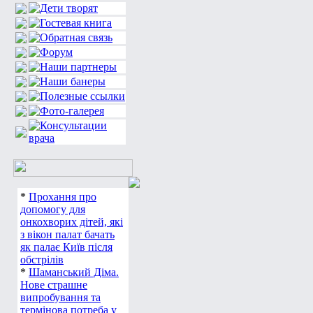
*
Прохання про
допомогу для
онкохворих дітей, які
з вікон палат бачать
як палає Київ після
обстрілів
*
Шаманський Діма.
Нове страшне
випробування та
термінова потреба у