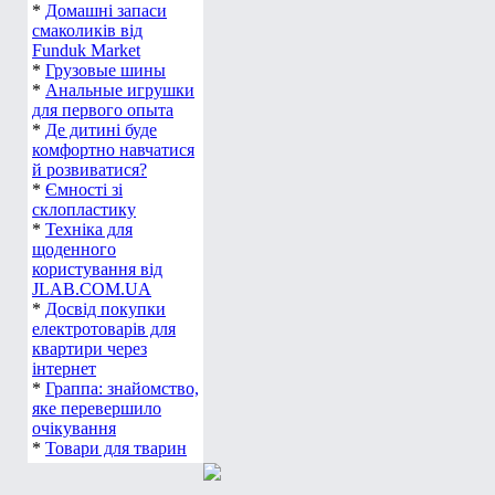
*
Домашні запаси
смаколиків від
Funduk Market
*
Грузовые шины
*
Анальные игрушки
для первого опыта
*
Де дитині буде
комфортно навчатися
й розвиватися?
*
Ємності зі
склопластику
*
Техніка для
щоденного
користування від
JLAB.COM.UA
*
Досвід покупки
електротоварів для
квартири через
інтернет
*
Граппа: знайомство,
яке перевершило
очікування
*
Товари для тварин