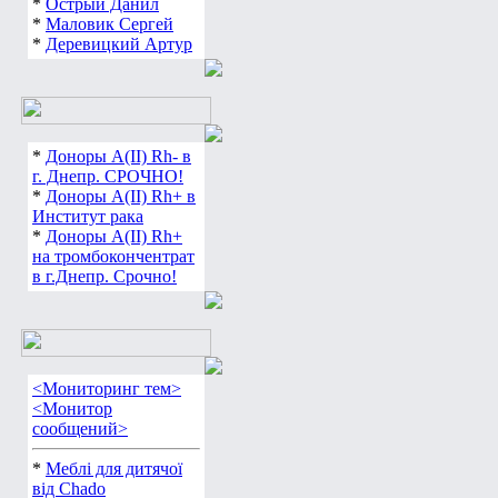
*
Острый Данил
*
Маловик Сергей
*
Деревицкий Артур
*
Доноры А(ІІ) Rh- в
г. Днепр. СРОЧНО!
*
Доноры А(ІІ) Rh+ в
Институт рака
*
Доноры А(ІІ) Rh+
на тромбокончентрат
в г.Днепр. Срочно!
<Мониторинг тем>
<Монитор
сообщений>
*
Меблі для дитячої
від Chado