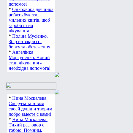
допомозі
*
Онкохвора дівчинка
робить букети з
мильних квітів, щоб
заробити на
лікування
*
Поліна Мусієнко.
Збір на закриття
боргу за обстеження
*
Ангелінка
Моргуненко. Новий
етап лікування -
необхідна допомога!
*
Нина Москалева.
Следуем за зовом
своей души и творим
добро вместе с вами!
*
Нина Москалева.
Тихий разговор с
тобою. Помним,