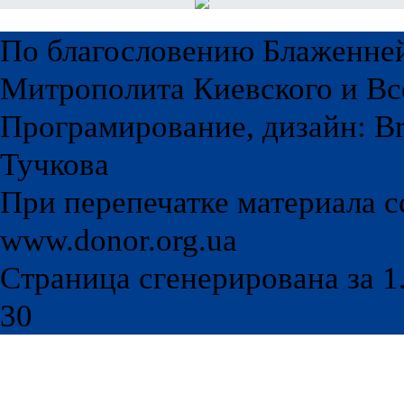
По благословению Блаженне
Митрополита Киевского и Вс
Програмирование, дизайн: Br
Тучкова
При перепечатке материала с
www.donor.org.ua
Страница сгенерирована за 1.
30