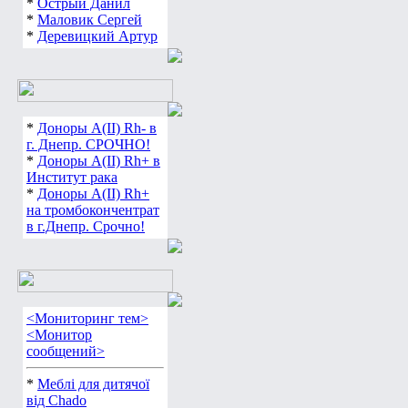
*
Острый Данил
*
Маловик Сергей
*
Деревицкий Артур
*
Доноры А(ІІ) Rh- в
г. Днепр. СРОЧНО!
*
Доноры А(ІІ) Rh+ в
Институт рака
*
Доноры А(ІІ) Rh+
на тромбокончентрат
в г.Днепр. Срочно!
<Мониторинг тем>
<Монитор
сообщений>
*
Меблі для дитячої
від Chado