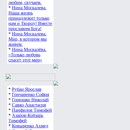
любим, скучаем.
*
Нина Москалева.
Наша жизнь
принадлежит только
нам и Творцу! Вместе
прославим Бога!
*
Нина Москалева.
Мир, в котором мы
живем.
*
Нина Москалёва.
«Только любовь
спасет этот мир»
*
Рубан Ярослав
*
Гончаренко София
*
Горюшко Николай
*
Савко Анастасия
*
Панфилов Тимофей
*
Азаров-Кобзарь
Тимофей
*
Ковыренко Ахмед