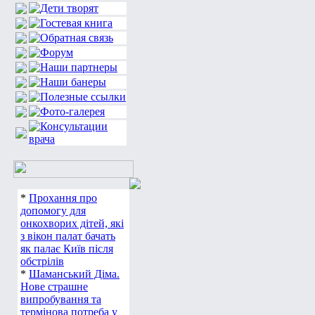
*
Прохання про
допомогу для
онкохворих дітей, які
з вікон палат бачать
як палає Київ після
обстрілів
*
Шаманський Діма.
Нове страшне
випробування та
термінова потреба у