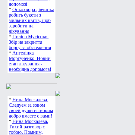
допомозі
*
Онкохвора дівчинка
робить букети з
мильних квітів, щоб
заробити на
лікування
*
Поліна Мусієнко.
Збір на закриття
боргу за обстеження
*
Ангелінка
Моргуненко. Новий
етап лікування -
необхідна допомога!
*
Нина Москалева.
Следуем за зовом
своей души и творим
добро вместе с вами!
*
Нина Москалева.
Тихий разговор с
тобою. Помним,