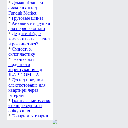
*
Домашні запаси
смаколиків від
Funduk Market
*
Грузовые шины
*
Анальные игрушки
для первого опыта
*
Де дитині буде
комфортно навчатися
й розвиватися?
*
Ємності зі
склопластику
*
Техніка для
щоденного
користування від
JLAB.COM.UA
*
Досвід покупки
електротоварів для
квартири через
інтернет
*
Граппа: знайомство,
яке перевершило
очікування
*
Товари для тварин