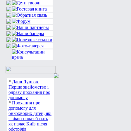
*
Даня Луньов.
Перше знайомство і
одразу прохання про
допомогу
*
Прохання про
допомогу для
онкохворих дітей, які
з вікон палат бачать
як палає Київ після
обстрілів