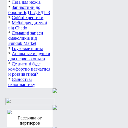
*
Леза для ножів
*
Запчастини до
борони БДТ-7, БДТ-3
*
Срібні хрестики
*
Меблі для дитячої
від Chado
*
Домашні запаси
смаколиків від
Funduk Market
*
Грузовые шины
*
Анальные игрушки
для первого опыта
*
Де дитині буде
комфортно навчатися
й розвиватися?
*
Ємності зі
склопластику
Рассылка от
партнеров