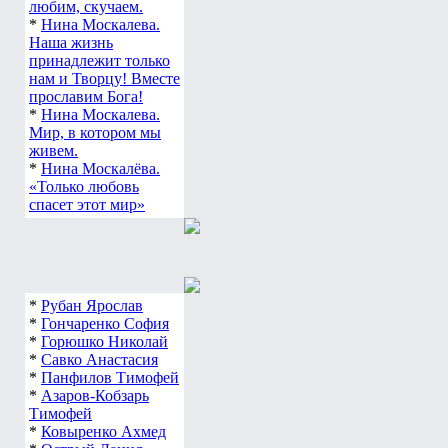
любим, скучаем.
*
Нина Москалева.
Наша жизнь
принадлежит только
нам и Творцу! Вместе
прославим Бога!
*
Нина Москалева.
Мир, в котором мы
живем.
*
Нина Москалёва.
«Только любовь
спасет этот мир»
*
Рубан Ярослав
*
Гончаренко София
*
Горюшко Николай
*
Савко Анастасия
*
Панфилов Тимофей
*
Азаров-Кобзарь
Тимофей
*
Ковыренко Ахмед