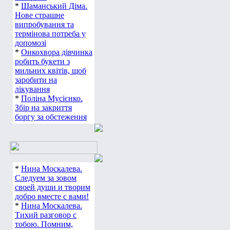
*
Шаманський Діма.
Нове страшне
випробування та
термінова потреба у
допомозі
*
Онкохвора дівчинка
робить букети з
мильних квітів, щоб
заробити на
лікування
*
Поліна Мусієнко.
Збір на закриття
боргу за обстеження
*
Нина Москалева.
Следуем за зовом
своей души и творим
добро вместе с вами!
*
Нина Москалева.
Тихий разговор с
тобою. Помним,