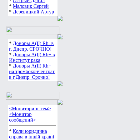
*
Острый Данил
*
Маловик Сергей
*
Деревицкий Артур
*
Доноры А(ІІ) Rh- в
г. Днепр. СРОЧНО!
*
Доноры А(ІІ) Rh+ в
Институт рака
*
Доноры А(ІІ) Rh+
на тромбокончентрат
в г.Днепр. Срочно!
<Мониторинг тем>
<Монитор
сообщений>
*
Коли юридична
справа в іншій країні