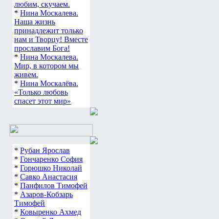
любим, скучаем.
*
Нина Москалева.
Наша жизнь
принадлежит только
нам и Творцу! Вместе
прославим Бога!
*
Нина Москалева.
Мир, в котором мы
живем.
*
Нина Москалёва.
«Только любовь
спасет этот мир»
*
Рубан Ярослав
*
Гончаренко София
*
Горюшко Николай
*
Савко Анастасия
*
Панфилов Тимофей
*
Азаров-Кобзарь
Тимофей
*
Ковыренко Ахмед