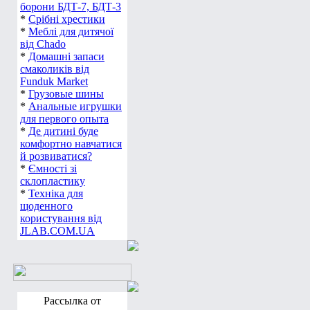
борони БДТ-7, БДТ-3
*
Срібні хрестики
*
Меблі для дитячої
від Chado
*
Домашні запаси
смаколиків від
Funduk Market
*
Грузовые шины
*
Анальные игрушки
для первого опыта
*
Де дитині буде
комфортно навчатися
й розвиватися?
*
Ємності зі
склопластику
*
Техніка для
щоденного
користування від
JLAB.COM.UA
Рассылка от