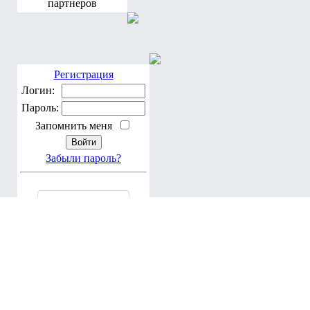
партнеров
Регистрация
Логин:
Пароль:
Запомнить меня
Забыли пароль?
По благословению Блаженнейшего Владимира, Митрополита Ки
Програмирование, дизайн: Brusilovsky A. & Мария Тучкова
При перепечатке материала ссылка обязательна: © 2005 www.don