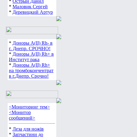
*
Острый Данил
*
Маловик Сергей
*
Деревицкий Артур
*
Доноры А(ІІ) Rh- в
г. Днепр. СРОЧНО!
*
Доноры А(ІІ) Rh+ в
Институт рака
*
Доноры А(ІІ) Rh+
на тромбокончентрат
в г.Днепр. Срочно!
<Мониторинг тем>
<Монитор
сообщений>
*
Леза для ножів
*
Запчастини до