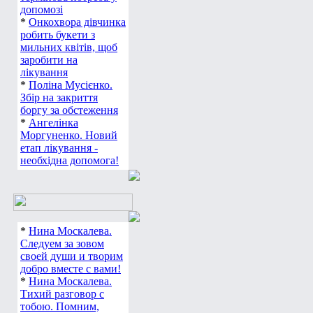
допомозі
*
Онкохвора дівчинка
робить букети з
мильних квітів, щоб
заробити на
лікування
*
Поліна Мусієнко.
Збір на закриття
боргу за обстеження
*
Ангелінка
Моргуненко. Новий
етап лікування -
необхідна допомога!
*
Нина Москалева.
Следуем за зовом
своей души и творим
добро вместе с вами!
*
Нина Москалева.
Тихий разговор с
тобою. Помним,