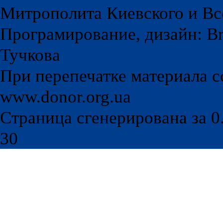
Митрополита Киевского и Вс
Програмирование, дизайн: Br
Тучкова
При перепечатке материала с
www.donor.org.ua
Страница сгенерирована за 0.
30