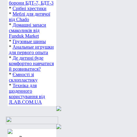
борони БДТ-7, БДТ-3
*
Срібні хрестики
*
Меблі для дитячої
від Chado
*
Домашні запаси
смаколиків від
Funduk Market
*
Грузовые шины
*
Анальные игрушки
для первого опыта
*
Де дитині буде
комфортно навчатися
й розвиватися?
*
Ємності зі
склопластику
*
Техніка для
щоденного
користування від
JLAB.COM.UA