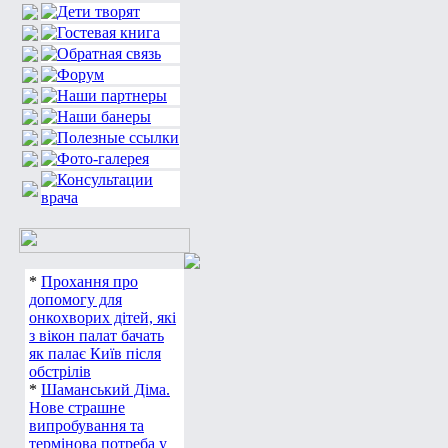
*
Прохання про
допомогу для
онкохворих дітей, які
з вікон палат бачать
як палає Київ після
обстрілів
*
Шаманський Діма.
Нове страшне
випробування та
термінова потреба у