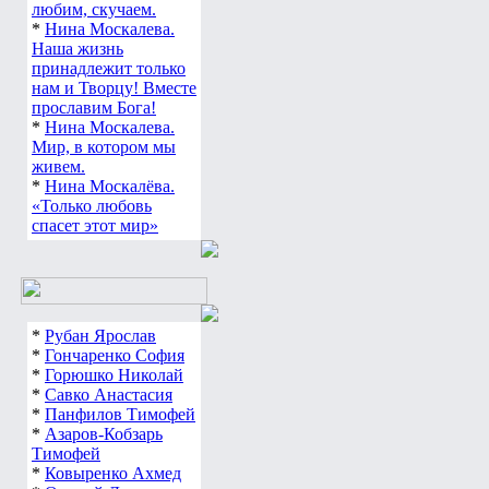
любим, скучаем.
*
Нина Москалева.
Наша жизнь
принадлежит только
нам и Творцу! Вместе
прославим Бога!
*
Нина Москалева.
Мир, в котором мы
живем.
*
Нина Москалёва.
«Только любовь
спасет этот мир»
*
Рубан Ярослав
*
Гончаренко София
*
Горюшко Николай
*
Савко Анастасия
*
Панфилов Тимофей
*
Азаров-Кобзарь
Тимофей
*
Ковыренко Ахмед