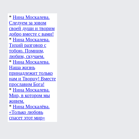
*
Нина Москалева.
Следуем за зовом
своей души и творим
добро вместе с вами!
*
Нина Москалева.
Тихий разговор с
тобою. Помним,
любим, скучаем.
*
Нина Москалева.
Наша жизнь
принадлежит только
нам и Творцу! Вместе
прославим Бога!
*
Нина Москалева.
Мир, в котором мы
живем.
*
Нина Москалёва.
«Только любовь
спасет этот мир»