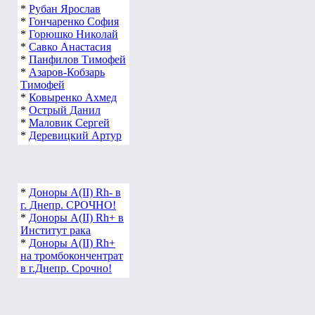
*
Рубан Ярослав
*
Гончаренко София
*
Горюшко Николай
*
Савко Анастасия
*
Панфилов Тимофей
*
Азаров-Кобзарь
Тимофей
*
Ковыренко Ахмед
*
Острый Данил
*
Маловик Сергей
*
Деревицкий Артур
*
Доноры А(ІІ) Rh- в
г. Днепр. СРОЧНО!
*
Доноры А(ІІ) Rh+ в
Институт рака
*
Доноры А(ІІ) Rh+
на тромбокончентрат
в г.Днепр. Срочно!