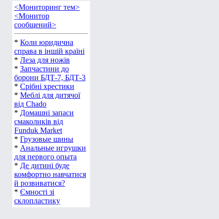
<Мониторинг тем>
<Монитор
сообщений>
*
Коли юридична
справа в іншій країні
*
Леза для ножів
*
Запчастини до
борони БДТ-7, БДТ-3
*
Срібні хрестики
*
Меблі для дитячої
від Chado
*
Домашні запаси
смаколиків від
Funduk Market
*
Грузовые шины
*
Анальные игрушки
для первого опыта
*
Де дитині буде
комфортно навчатися
й розвиватися?
*
Ємності зі
склопластику