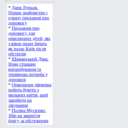
*
Даня Луньов.
Перше знайомство і
одразу прохання про
допомогу
*
Прохання про
допомогу для
онкохворих дітей, які
з вікон палат бачать
як палає Київ після
обстрілів
*
Шаманський Діма.
Нове страшне
випробування та
термінова потреба у
допомозі
*
Онкохвора дівчинка
робить букети з
мильних квітів, щоб
заробити на
лікування
*
Поліна Мусієнко.
Збір на закриття
боргу за обстеження