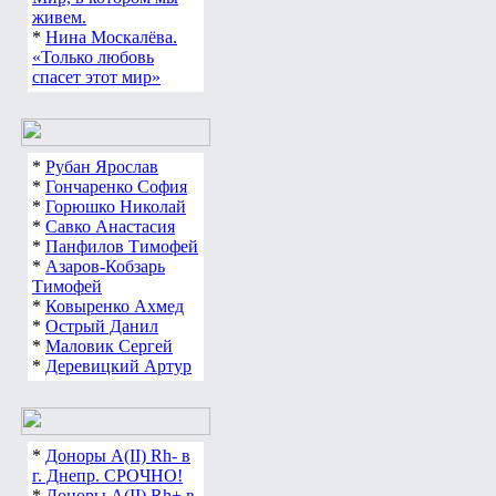
живем.
*
Нина Москалёва.
«Только любовь
спасет этот мир»
*
Рубан Ярослав
*
Гончаренко София
*
Горюшко Николай
*
Савко Анастасия
*
Панфилов Тимофей
*
Азаров-Кобзарь
Тимофей
*
Ковыренко Ахмед
*
Острый Данил
*
Маловик Сергей
*
Деревицкий Артур
*
Доноры А(ІІ) Rh- в
г. Днепр. СРОЧНО!
*
Доноры А(ІІ) Rh+ в