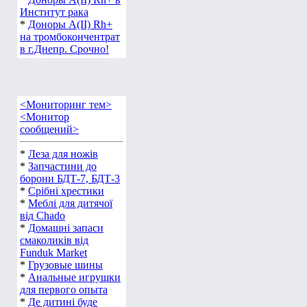
Институт рака
*
Доноры А(ІІ) Rh+
на тромбокончентрат
в г.Днепр. Срочно!
<Мониторинг тем>
<Монитор
сообщений>
*
Леза для ножів
*
Запчастини до
борони БДТ-7, БДТ-3
*
Срібні хрестики
*
Меблі для дитячої
від Chado
*
Домашні запаси
смаколиків від
Funduk Market
*
Грузовые шины
*
Анальные игрушки
для первого опыта
*
Де дитині буде