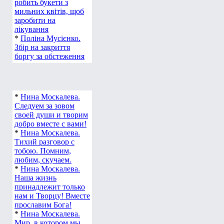
робить букети з
мильних квітів, щоб
заробити на
лікування
*
Поліна Мусієнко.
Збір на закриття
боргу за обстеження
*
Нина Москалева.
Следуем за зовом
своей души и творим
добро вместе с вами!
*
Нина Москалева.
Тихий разговор с
тобою. Помним,
любим, скучаем.
*
Нина Москалева.
Наша жизнь
принадлежит только
нам и Творцу! Вместе
прославим Бога!
*
Нина Москалева.
Мир, в котором мы