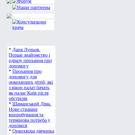
*
Даня Луньов.
Перше знайомство і
одразу прохання про
допомогу
*
Прохання про
допомогу для
онкохворих дітей, які
з вікон палат бачать
як палає Київ після
обстрілів
*
Шаманський Діма.
Нове страшне
випробування та
термінова потреба у
допомозі
*
Онкохвора дівчинка