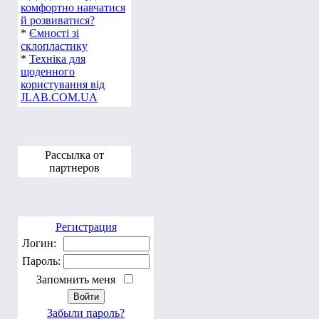
комфортно навчатися
й розвиватися?
*
Ємності зі
склопластику
*
Техніка для
щоденного
користування від
JLAB.COM.UA
Рассылка от
партнеров
Регистрация
Логин:
Пароль:
Запомнить меня
Забыли пароль?