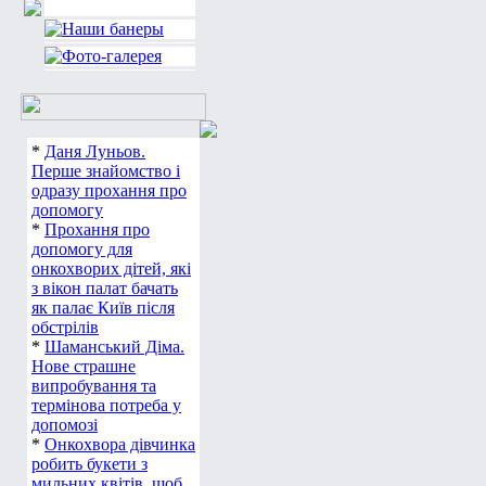
*
Даня Луньов.
Перше знайомство і
одразу прохання про
допомогу
*
Прохання про
допомогу для
онкохворих дітей, які
з вікон палат бачать
як палає Київ після
обстрілів
*
Шаманський Діма.
Нове страшне
випробування та
термінова потреба у
допомозі
*
Онкохвора дівчинка
робить букети з
мильних квітів, щоб