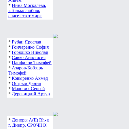
живем.
*
Нина Москалёва.
«Только любовь
спасет этот мир»
*
Рубан Ярослав
*
Гончаренко София
*
Горюшко Николай
*
Савко Анастасия
*
Панфилов Тимофей
*
Азаров-Кобзарь
Тимофей
*
Ковыренко Ахмед
*
Острый Данил
*
Маловик Сергей
*
Деревицкий Артур
*
Доноры А(ІІ) Rh- в
г. Днепр. СРОЧНО!