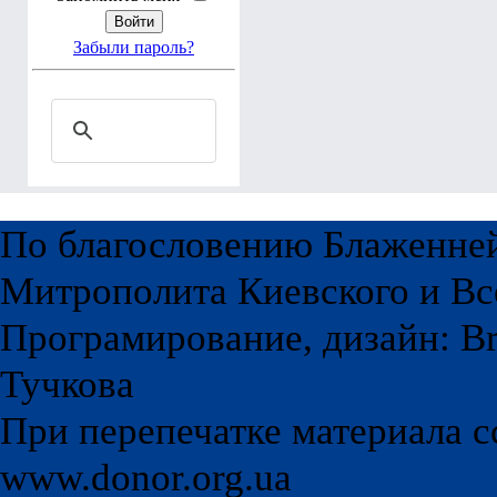
Забыли пароль?
По благословению Блаженне
Митрополита Киевского и Вс
Програмирование, дизайн: Br
Тучкова
При перепечатке материала с
www.donor.org.ua