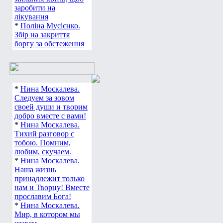
заробити на
лікування
*
Поліна Мусієнко.
Збір на закриття
боргу за обстеження
*
Нина Москалева.
Следуем за зовом
своей души и творим
добро вместе с вами!
*
Нина Москалева.
Тихий разговор с
тобою. Помним,
любим, скучаем.
*
Нина Москалева.
Наша жизнь
принадлежит только
нам и Творцу! Вместе
прославим Бога!
*
Нина Москалева.
Мир, в котором мы