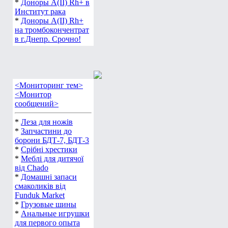
*
Доноры А(ІІ) Rh+ в
Институт рака
*
Доноры А(ІІ) Rh+
на тромбокончентрат
в г.Днепр. Срочно!
<Мониторинг тем>
<Монитор
сообщений>
*
Леза для ножів
*
Запчастини до
борони БДТ-7, БДТ-3
*
Срібні хрестики
*
Меблі для дитячої
від Chado
*
Домашні запаси
смаколиків від
Funduk Market
*
Грузовые шины
*
Анальные игрушки
для первого опыта