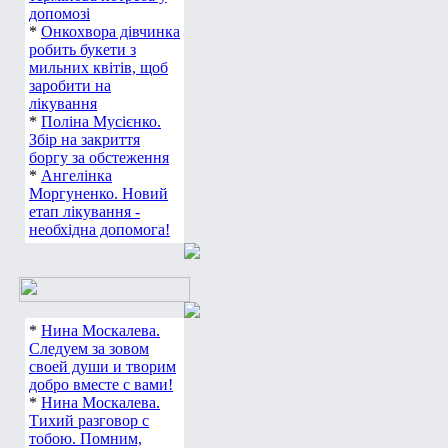
допомозі
*
Онкохвора дівчинка
робить букети з
мильних квітів, щоб
заробити на
лікування
*
Поліна Мусієнко.
Збір на закриття
боргу за обстеження
*
Ангелінка
Моргуненко. Новий
етап лікування -
необхідна допомога!
*
Нина Москалева.
Следуем за зовом
своей души и творим
добро вместе с вами!
*
Нина Москалева.
Тихий разговор с
тобою. Помним,