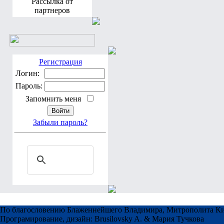
Рассылка от
партнеров
Регистрация
Логин:
Пароль:
Запомнить меня
Забыли пароль?
По благословению Блаженнейшего Владимира, Митрополита Ки
Програмирование, дизайн: Brusilovsky A. & Мария Тучкова