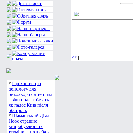
<<
|
*
Прохання про
допомогу для
онкохворих дітей, які
з вікон палат бачать
як палає Київ після
обстрілів
*
Шаманський Діма.
Нове страшне
випробування та
термінова потреба у