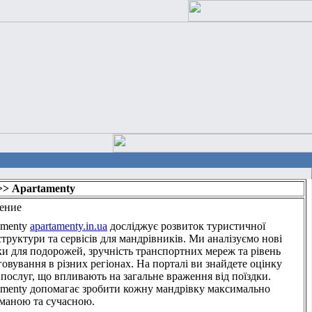
>> Apartamenty
ение
amenty
apartamenty.in.ua
досліджує розвиток туристичної
труктури та сервісів для мандрівників. Ми аналізуємо нові
ки для подорожей, зручність транспортних мереж та рівень
овування в різних регіонах. На порталі ви знайдете оцінку
 послуг, що впливають на загальне враження від поїздки.
amenty допомагає зробити кожну мандрівку максимально
маною та сучасною.