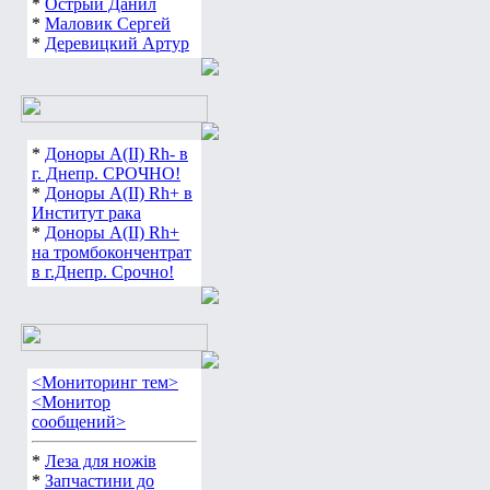
*
Острый Данил
*
Маловик Сергей
*
Деревицкий Артур
*
Доноры А(ІІ) Rh- в
г. Днепр. СРОЧНО!
*
Доноры А(ІІ) Rh+ в
Институт рака
*
Доноры А(ІІ) Rh+
на тромбокончентрат
в г.Днепр. Срочно!
<Мониторинг тем>
<Монитор
сообщений>
*
Леза для ножів
*
Запчастини до