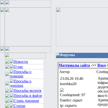
Форумы
Материалы сайта
->>
Вход
-
Автор
Сообщ
Apart
23.04.26 16:46
інфрас
korobka20
додат
обслуг
Сообщений: 97
якості
Apart
Емейл: скрыт
проду
ip: скрыто