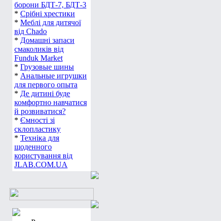
борони БДТ-7, БДТ-3
*
Срібні хрестики
*
Меблі для дитячої
від Chado
*
Домашні запаси
смаколиків від
Funduk Market
*
Грузовые шины
*
Анальные игрушки
для первого опыта
*
Де дитині буде
комфортно навчатися
й розвиватися?
*
Ємності зі
склопластику
*
Техніка для
щоденного
користування від
JLAB.COM.UA