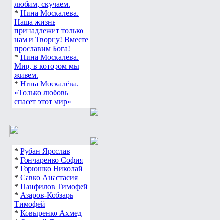
любим, скучаем.
*
Нина Москалева.
Наша жизнь
принадлежит только
нам и Творцу! Вместе
прославим Бога!
*
Нина Москалева.
Мир, в котором мы
живем.
*
Нина Москалёва.
«Только любовь
спасет этот мир»
*
Рубан Ярослав
*
Гончаренко София
*
Горюшко Николай
*
Савко Анастасия
*
Панфилов Тимофей
*
Азаров-Кобзарь
Тимофей
*
Ковыренко Ахмед