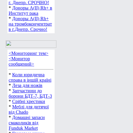
г. Днепр. СРОЧНО!
*
Доноры А(ІІ) Rh+ в
Институт рака
*
Доноры А(ІІ) Rh+
на тромбокончентрат
в г.Днепр. Срочно!
<Мониторинг тем>
<Монитор
сообщений>
*
Коли юридична
справа в іншій країні
*
Леза для ножів
*
Запчастини до
борони БДТ-7, БДТ-3
*
Срібні хрестики
*
Меблі для дитячої
від Chado
*
Домашні запаси
смаколиків від
Funduk Market