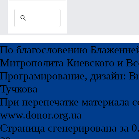
По благословению Блаженне
Митрополита Киевского и Вс
Програмирование, дизайн: Br
Тучкова
При перепечатке материала с
www.donor.org.ua
Страница сгенерирована за 0.