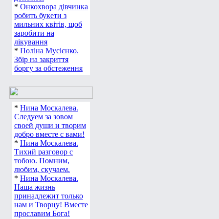
*
Онкохвора дівчинка
робить букети з
мильних квітів, щоб
заробити на
лікування
*
Поліна Мусієнко.
Збір на закриття
боргу за обстеження
*
Нина Москалева.
Следуем за зовом
своей души и творим
добро вместе с вами!
*
Нина Москалева.
Тихий разговор с
тобою. Помним,
любим, скучаем.
*
Нина Москалева.
Наша жизнь
принадлежит только
нам и Творцу! Вместе
прославим Бога!