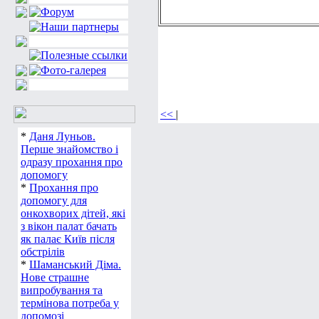
<<
|
*
Даня Луньов.
Перше знайомство і
одразу прохання про
допомогу
*
Прохання про
допомогу для
онкохворих дітей, які
з вікон палат бачать
як палає Київ після
обстрілів
*
Шаманський Діма.
Нове страшне
випробування та
термінова потреба у
допомозі