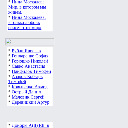
*
Нина Москалева.
Мир, в котором мы
живем.
*
Нина Москалёва.
«Только любовь
спасет этот мир»
*
Рубан Ярослав
*
Гончаренко София
*
Горюшко Николай
*
Савко Анастасия
*
Панфилов Тимофей
*
Азаров-Кобзарь
Тимофей
*
Ковыренко Ахмед
*
Острый Данил
*
Маловик Сергей
*
Деревицкий Артур
*
Доноры А(ІІ) Rh- в