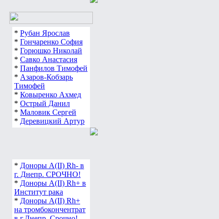
спасет этот мир»
*
Рубан Ярослав
*
Гончаренко София
*
Горюшко Николай
*
Савко Анастасия
*
Панфилов Тимофей
*
Азаров-Кобзарь
Тимофей
*
Ковыренко Ахмед
*
Острый Данил
*
Маловик Сергей
*
Деревицкий Артур
*
Доноры А(ІІ) Rh- в
г. Днепр. СРОЧНО!
*
Доноры А(ІІ) Rh+ в