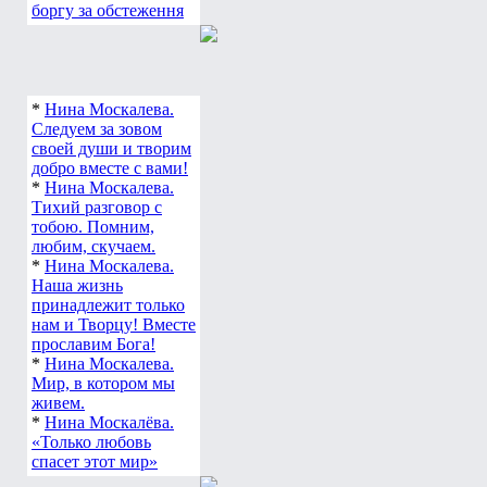
*
Поліна Мусієнко.
Збір на закриття
боргу за обстеження
*
Нина Москалева.
Следуем за зовом
своей души и творим
добро вместе с вами!
*
Нина Москалева.
Тихий разговор с
тобою. Помним,
любим, скучаем.
*
Нина Москалева.
Наша жизнь
принадлежит только
нам и Творцу! Вместе
прославим Бога!
*
Нина Москалева.
Мир, в котором мы
живем.
*
Нина Москалёва.
«Только любовь