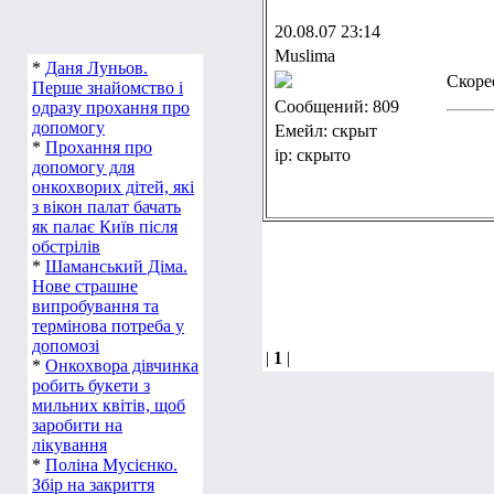
20.08.07 23:14
Muslima
Скоре
*
Даня Луньов.
Перше знайомство і
Сообщений: 809
одразу прохання про
Емейл: скрыт
допомогу
ip: скрыто
*
Прохання про
допомогу для
онкохворих дітей, які
з вікон палат бачать
як палає Київ після
обстрілів
*
Шаманський Діма.
Нове страшне
випробування та
термінова потреба у
|
1
|
допомозі
*
Онкохвора дівчинка
робить букети з
мильних квітів, щоб
заробити на
лікування