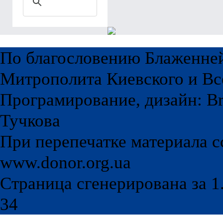
Забыли пароль?
По благословению Блаженне
Митрополита Киевского и Вс
Програмирование, дизайн: Br
Тучкова
При перепечатке материала с
www.donor.org.ua