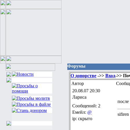
Форумы
О донорстве
->>
Вход
->> По
Автор
Сообщ
20.08.07 20:30
Лариса
после
Сообщений: 2
Емейл:
@
sifiren
ip: скрыто