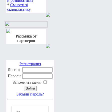
для первого опыта
*
Де дитині буде
комфортно навчатися
й розвиватися?
*
Ємності зі
склопластику
Рассылка от
партнеров
Регистрация
Логин:
Пароль:
Запомнить меня