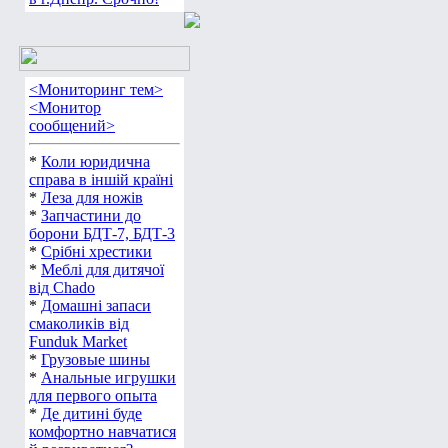
Институт рака
*
Доноры А(ІІ) Rh+
на тромбокончентрат
в г.Днепр. Срочно!
<Мониторинг тем>
<Монитор
сообщений>
*
Коли юридична
справа в іншій країні
*
Леза для ножів
*
Запчастини до
борони БДТ-7, БДТ-3
*
Срібні хрестики
*
Меблі для дитячої
від Chado
*
Домашні запаси
смаколиків від
Funduk Market
*
Грузовые шины
*
Анальные игрушки