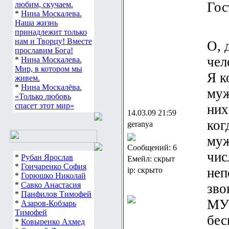
Гос
любим, скучаем.
*
Нина Москалева.
Наша жизнь
принадлежит только
нам и Творцу! Вместе
О, 
прославим Бога!
чел
*
Нина Москалева.
Мир, в котором мы
Я к
живем.
*
Нина Москалёва.
муж
«Только любовь
спасет этот мир»
них
14.03.09 21:59
ког
geranya
муж
Сообщений: 6
чис
*
Рубан Ярослав
Емейл: скрыт
*
Гончаренко София
неп
ip: скрыто
*
Горюшко Николай
*
Савко Анастасия
зво
*
Панфилов Тимофей
МУ
*
Азаров-Кобзарь
Тимофей
бес
*
Ковыренко Ахмед