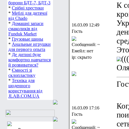
борони БДТ-7, БДТ-3
К с
*
Срібні хрестики
кро
*
Меблі для дитячої
від Chado
Укр
*
Домашні запаси
16.03.09 12:49
смаколиків від
ден
Гость
Funduk Market
*
Грузовые шины
сре
*
Анальные игрушки
Сообщений: ~
Это
для первого опыта
Емейл: нет
*
Де дитині буде
(((
ip: скрыто
комфортно навчатися
й розвиватися?
Ол
*
Ємності зі
склопластику
*
Техніка для
Гос
щоденного
користування від
JLAB.COM.UA
Ког
16.03.09 17:16
пои
Гость
сет
Сообщений: ~