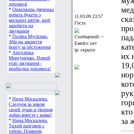
муж
допомозі
мед
*
Онкохвора дівчинка
робить букети з
11.03.09 23:57
ска
мильних квітів, щоб
Гость
заробити на
про
лікування
пад
*
Поліна Мусієнко.
Сообщений: ~
Збір на закриття
Емейл: нет
кат
боргу за обстеження
ip: скрыто
*
Ангелінка
их 
Моргуненко. Новий
етап лікування -
19,
необхідна допомога!
нор
кот
рук
*
Нина Москалева.
гор
Следуем за зовом
своей души и творим
кто
добро вместе с вами!
за 
*
Нина Москалева.
Тихий разговор с
тобою. Помним,