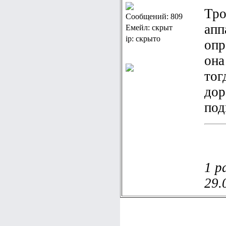
Тро
Сообщений: 809
апп
Емейл: скрыт
ip: скрыто
опр
она
тог
дор
под
1 р
29.