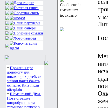
есл
Сообщений:
тро
Емейл: нет
у м
ip: скрыто
Лит
Гос
Мен
инт
*
Прохання про
исч
допомогу для
онкохворих дітей, які
сда
з вікон палат бачать
пои
як палає Київ після
обстрілів
Охм
*
Шаманський Діма.
Нове страшне
жен
випробування та
термінова потреба у