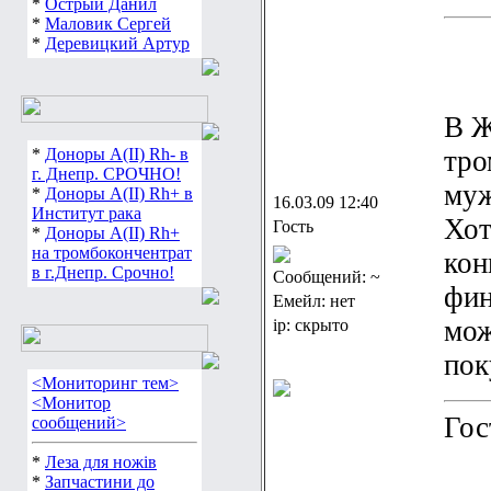
*
Острый Данил
*
Маловик Сергей
*
Деревицкий Артур
В Ж
*
Доноры А(ІІ) Rh- в
тро
г. Днепр. СРОЧНО!
муж
*
Доноры А(ІІ) Rh+ в
16.03.09 12:40
Институт рака
Хот
Гость
*
Доноры А(ІІ) Rh+
на тромбокончентрат
кон
в г.Днепр. Срочно!
Сообщений: ~
фин
Емейл: нет
мож
ip: скрыто
пок
<Мониторинг тем>
<Монитор
Гос
сообщений>
*
Леза для ножів
*
Запчастини до