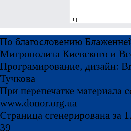
|
1
|
По благословению Блаженне
Митрополита Киевского и Вс
Програмирование, дизайн: Br
Тучкова
При перепечатке материала с
www.donor.org.ua
Страница сгенерирована за 1.
39