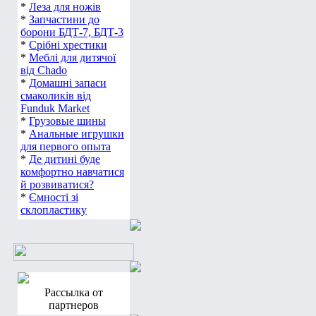
*
Леза для ножів
*
Запчастини до
борони БДТ-7, БДТ-3
*
Срібні хрестики
*
Меблі для дитячої
від Chado
*
Домашні запаси
смаколиків від
Funduk Market
*
Грузовые шины
*
Анальные игрушки
для первого опыта
*
Де дитині буде
комфортно навчатися
й розвиватися?
*
Ємності зі
склопластику
Рассылка от
партнеров