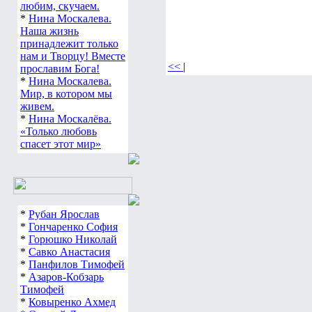
любим, скучаем.
*
Нина Москалева.
Наша жизнь
принадлежит только
нам и Творцу! Вместе
<<
|
прославим Бога!
*
Нина Москалева.
Мир, в котором мы
живем.
*
Нина Москалёва.
«Только любовь
спасет этот мир»
*
Рубан Ярослав
*
Гончаренко София
*
Горюшко Николай
*
Савко Анастасия
*
Панфилов Тимофей
*
Азаров-Кобзарь
Тимофей
*
Ковыренко Ахмед