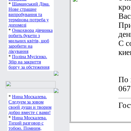
*
Шаманський Діма.
кро
Нове страшне
Вас
випробування та
термінова потреба у
При
допомозі
*
Онкохвора дівчинка
ден
робить букети з
мильних квітів, щоб
С с
заробити на
кие
лікування
*
Поліна Мусієнко.
Збір на закриття
боргу за обстеження
По 
067
*
Нина Москалева.
Следуем за зовом
Гос
своей души и творим
добро вместе с вами!
*
Нина Москалева.
Тихий разговор с
тобою. Помним,