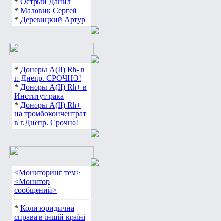
*
Острый Данил
*
Маловик Сергей
*
Деревицкий Артур
*
Доноры А(ІІ) Rh- в
г. Днепр. СРОЧНО!
*
Доноры А(ІІ) Rh+ в
Институт рака
*
Доноры А(ІІ) Rh+
на тромбокончентрат
в г.Днепр. Срочно!
<Мониторинг тем>
<Монитор
сообщений>
*
Коли юридична
справа в іншій країні