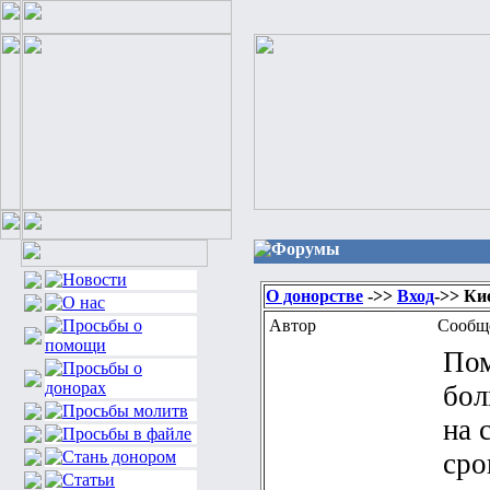
Форумы
О донорстве
->>
Вход
->> Ки
Автор
Сообщ
Пом
бол
на 
сро