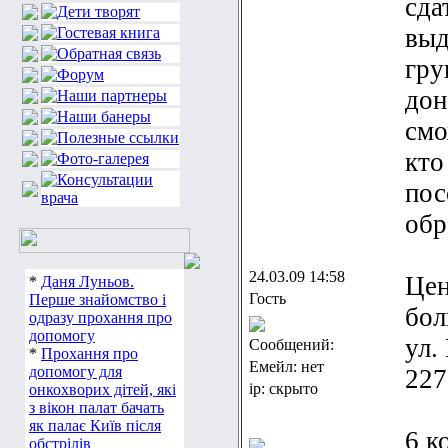
сда
выд
гру
дон
смо
кто
пос
обр
24.03.09 14:58
Цен
*
Даня Луньов.
Гость
Перше знайомство і
бол
одразу прохання про
допомогу
ул.
Сообщений:
*
Прохання про
Емейл: нет
допомогу для
227
ip: скрыто
онкохворих дітей, які
з вікон палат бачать
як палає Київ після
6 к
обстрілів