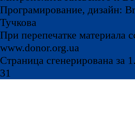
Програмирование, дизайн: Br
Тучкова
При перепечатке материала с
www.donor.org.ua
Страница сгенерирована за 1.
31