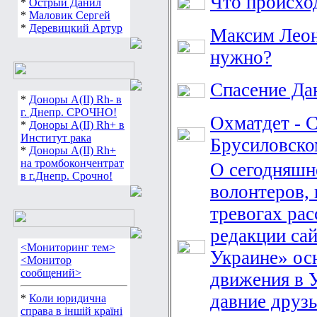
Что происхо
*
Острый Данил
*
Маловик Сергей
*
Деревицкий Артур
Максим Леон
нужно?
Спасение Да
*
Доноры А(ІІ) Rh- в
г. Днепр. СРОЧНО!
Охматдет - 
*
Доноры А(ІІ) Rh+ в
Институт рака
Брусиловско
*
Доноры А(ІІ) Rh+
на тромбокончентрат
О сегодняшн
в г.Днепр. Срочно!
волонтеров, 
тревогах ра
редакции са
<Мониторинг тем>
Украине» ос
<Монитор
сообщений>
движения в 
давние друзь
*
Коли юридична
справа в іншій країні