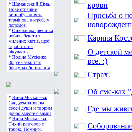
крови
*
Шаманський Діма.
Нове страшне
Просьба о 
випробування та
термінова потреба у
новорожденн
допомозі
*
Онкохвора дівчинка
робить букети з
Карина Кост
мильних квітів, щоб
заробити на
О детской м
лікування
*
Поліна Мусієнко.
все. :)
Збір на закриття
боргу за обстеження
Страх.
Об смс-ках 
*
Нина Москалева.
Следуем за зовом
Где мы живе
своей души и творим
добро вместе с вами!
*
Нина Москалева.
Тихий разговор с
Соборование
тобою. Помним,