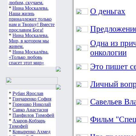
любим, скучаем.
*
Нина Москалева.
О деньгах
Наша жизнь
принадлежит только
нам и Творцу! Вместе
Предложени
прославим Бога!
*
Нина Москалева.
Мир, в котором мы
Одна из при
живем.
онкологии
*
Нина Москалёва.
«Только любовь
спасет этот мир»
Это пишет с
Личный воп
*
Рубан Ярослав
*
Гончаренко София
Савельев Вл
*
Горюшко Николай
*
Савко Анастасия
*
Панфилов Тимофей
Фильм "Спе
*
Азаров-Кобзарь
Тимофей
*
Ковыренко Ахмед