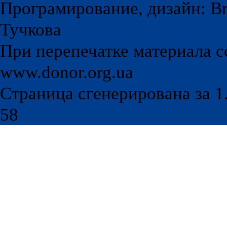
Програмирование, дизайн: Br
Тучкова
При перепечатке материала с
www.donor.org.ua
Страница сгенерирована за 1.
58