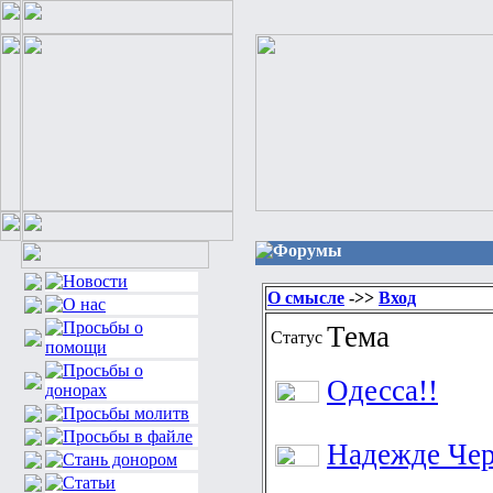
Форумы
О смысле
->>
Вход
Тема
Статус
Одесса!!
Надежде Че