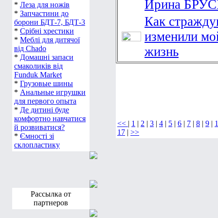
Ирина БРУ
*
Леза для ножів
*
Запчастини до
Как стражду
борони БДТ-7, БДТ-3
*
Срібні хрестики
изменили мо
*
Меблі для дитячої
від Chado
жизнь
*
Домашні запаси
смаколиків від
Funduk Market
*
Грузовые шины
*
Анальные игрушки
для первого опыта
*
Де дитині буде
комфортно навчатися
<<
|
1
|
2
|
3
|
4
|
5
|
6
|
7
|
8
|
9
|
й розвиватися?
17
|
>>
*
Ємності зі
склопластику
Рассылка от
партнеров