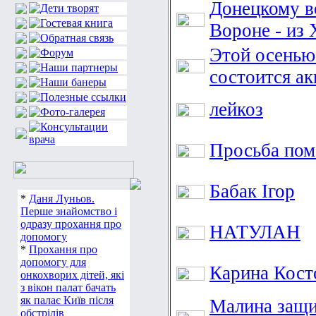
Донецкому в
Вороне - из 
Этой осенью
состоится ак
лейкоз
Просьба пом
Бабак Ігор
*
Даня Луньов.
Перше знайомство і
одразу прохання про
НАТУЛАН
допомогу
*
Прохання про
допомогу для
Карина Кост
онкохворих дітей, які
з вікон палат бачать
як палає Київ після
Малина защи
обстрілів