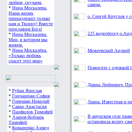
любим, скучаем.
самом.
*
Нина Москалева.
Наша жизнь
о. Сергей Круглов у 
принадлежит только
нам и Творцу! Вместе
прославим Бога!
225 видеобесед о.Анд
*
Нина Москалева.
Мир, в котором мы
живем.
*
Нина Москалёва.
Межеевский Андрей
«Только любовь
спасет этот мир»
Помогите с одежкой 
Дивна Любоевич. Пра
*
Рубан Ярослав
*
Гончаренко София
*
Горюшко Николай
Лавра. Известная и н
*
Савко Анастасия
*
Панфилов Тимофей
В амурском селе пра
*
Азаров-Кобзарь
остановила волну са
Тимофей
*
Ковыренко Ахмед