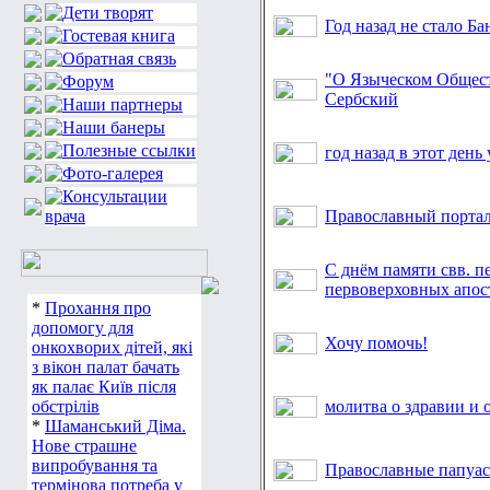
Год назад не стало Б
"О Языческом Общест
Сербский
год назад в этот ден
Православный порта
С днём памяти свв. п
первоверховных апос
*
Прохання про
допомогу для
Хочу помочь!
онкохворих дітей, які
з вікон палат бачать
як палає Київ після
обстрілів
молитва о здравии и 
*
Шаманський Діма.
Нове страшне
випробування та
Православные папуасы
термінова потреба у