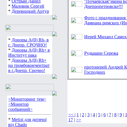
*
Острый Данил
"Почаевская"икона Б
*
Маловик Сергей
Днепропетровске!!!
*
Деревицкий Артур
Фото с празднования 
Дамиана римских (Ин
Иерей Михаил Самохи
*
Доноры А(ІІ) Rh- в
г. Днепр. СРОЧНО!
*
Доноры А(ІІ) Rh+ в
Рудышин Сережа
Институт рака
*
Доноры А(ІІ) Rh+
на тромбокончентрат
протоиерей Андрей К
в г.Днепр. Срочно!
Господних
<Мониторинг тем>
<Монитор
сообщений>
<<
|
1
|
2
|
3
|
4
|
5
|
6
|
7
|
8
|
9
|
*
Меблі для дитячої
17
|
>>
від Chado