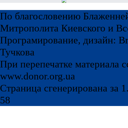
По благословению Блаженне
Митрополита Киевского и Вс
Програмирование, дизайн: Br
Тучкова
При перепечатке материала с
www.donor.org.ua
Страница сгенерирована за 1.
58