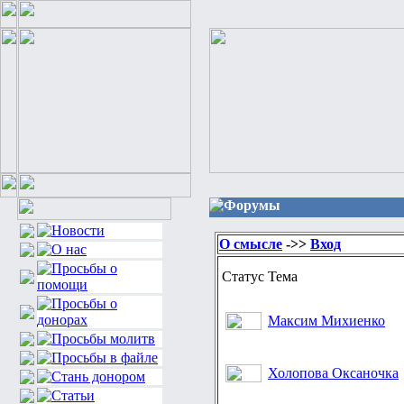
Форумы
О смысле
->>
Вход
Статус
Тема
Максим Михиенко
Холопова Оксаночка