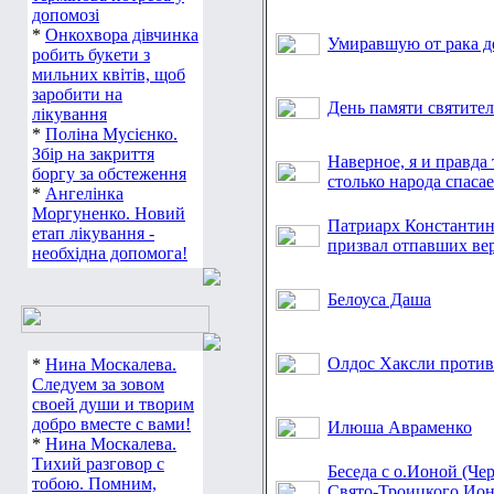
допомозі
*
Онкохвора дівчинка
Умиравшую от рака д
робить букети з
мильних квітів, щоб
заробити на
День памяти святите
лікування
*
Поліна Мусієнко.
Збір на закриття
Наверное, я и правда
боргу за обстеження
столько народа спаса
*
Ангелінка
Моргуненко. Новий
Патриарх Константи
етап лікування -
призвал отпавших ве
необхідна допомога!
Белоуса Даша
Олдос Хаксли проти
*
Нина Москалева.
Следуем за зовом
своей души и творим
добро вместе с вами!
Илюша Авраменко
*
Нина Москалева.
Тихий разговор с
Беседа с о.Ионой (Че
тобою. Помним,
Свято-Троицкого Иони