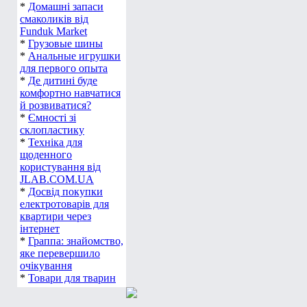
*
Домашні запаси
смаколиків від
Funduk Market
*
Грузовые шины
*
Анальные игрушки
для первого опыта
*
Де дитині буде
комфортно навчатися
й розвиватися?
*
Ємності зі
склопластику
*
Техніка для
щоденного
користування від
JLAB.COM.UA
*
Досвід покупки
електротоварів для
квартири через
інтернет
*
Граппа: знайомство,
яке перевершило
очікування
*
Товари для тварин