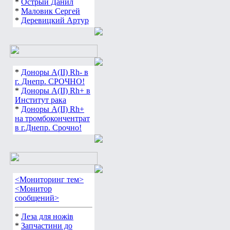
*
Острый Данил
*
Маловик Сергей
*
Деревицкий Артур
*
Доноры А(ІІ) Rh- в
г. Днепр. СРОЧНО!
*
Доноры А(ІІ) Rh+ в
Институт рака
*
Доноры А(ІІ) Rh+
на тромбокончентрат
в г.Днепр. Срочно!
<Мониторинг тем>
<Монитор
сообщений>
*
Леза для ножів
*
Запчастини до