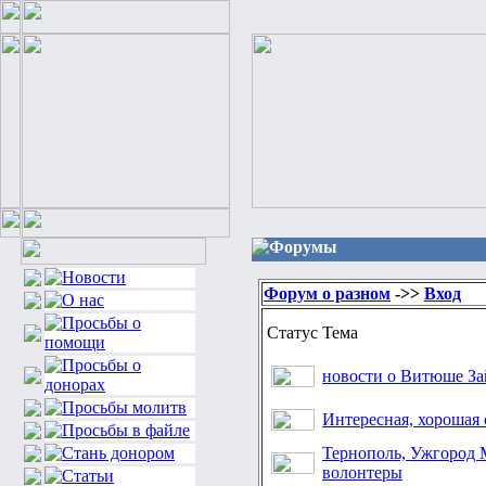
Форумы
Форум о разном
->>
Вход
Статус
Тема
новости о Витюше За
Интересная, хорошая 
Тернополь, Ужгород
волонтеры