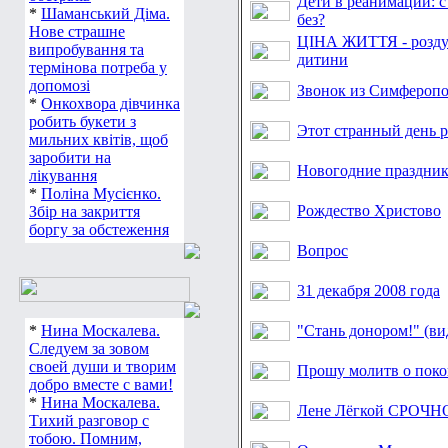
Дети в реанимации: с
*
Шаманський Діма.
без?
Нове страшне
ЦІНА ЖИТТЯ - розду
випробування та
дитини
термінова потреба у
допомозі
Звонок из Симферопо
*
Онкохвора дівчинка
робить букети з
Этот странный день р
мильних квітів, щоб
заробити на
Новогодние праздни
лікування
*
Поліна Мусієнко.
Рождество Христово
Збір на закриття
боргу за обстеження
Вопрос
31 декабря 2008 года
*
Нина Москалева.
"Стань донором!" (ви
Следуем за зовом
своей души и творим
Прошу молитв о поко
добро вместе с вами!
*
Нина Москалева.
Лене Лёгкой СРОЧН
Тихий разговор с
тобою. Помним,