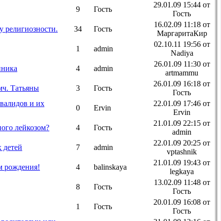
29.01.09 15:44 от
9
Гость
Гость
16.02.09 11:18 от
у религиозности.
34
Гость
МаргаритаКир
02.10.11 19:56 от
1
admin
Nadiya
26.01.09 11:30 от
нника
4
admin
artmammu
26.01.09 16:18 от
мч. Татьяны
3
Гость
Гость
валидов и их
22.01.09 17:46 от
0
Ervin
Ervin
21.01.09 22:15 от
ного лейкозом?
4
Гость
admin
22.01.09 20:25 от
 детей
7
admin
vptashnik
21.01.09 19:43 от
м рождения!
4
balinskaya
legkaya
13.02.09 11:48 от
8
Гость
Гость
20.01.09 16:08 от
1
Гость
Гость