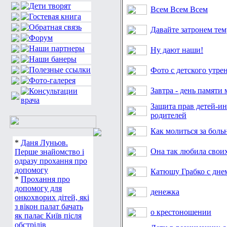
Всем Всем Всем
Давайте затронем тем
Ну дают наши!
Фото с детского утре
Завтра - день памяти 
Защита прав детей-ин
родителей
Как молиться за боль
*
Даня Луньов.
Она так любила своих
Перше знайомство і
одразу прохання про
допомогу
Катюшу Грабко с дне
*
Прохання про
допомогу для
денежка
онкохворих дітей, які
з вікон палат бачать
о крестоношении
як палає Київ після
обстрілів