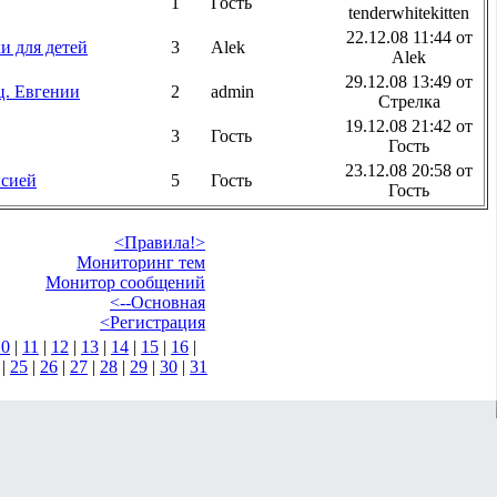
1
Гость
tenderwhitekitten
22.12.08 11:44 от
и для детей
3
Alek
Alek
29.12.08 13:49 от
ц. Евгении
2
admin
Стрелка
19.12.08 21:42 от
3
Гость
Гость
23.12.08 20:58 от
псией
5
Гость
Гость
<Правила!>
Мониторинг тем
Монитор сообщений
<--Основная
<Регистрация
10
|
11
|
12
|
13
|
14
|
15
|
16
|
|
25
|
26
|
27
|
28
|
29
|
30
|
31