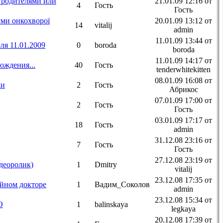
 родителями или
21.01.09 12:16 от
4
Гость
Гость
ми онкохворої
20.01.09 13:12 от
14
vitalij
admin
11.01.09 13:44 от
ля 11.01.2009
0
boroda
boroda
11.01.09 14:17 от
ождения...
40
Гость
tenderwhitekitten
08.01.09 16:08 от
ки
2
Гость
Абрикос
07.01.09 17:00 от
2
Гость
Гость
03.01.09 17:17 от
18
Гость
admin
31.12.08 23:16 от
7
Гость
Гость
27.12.08 23:19 от
деоролик)
1
Dmitry
vitalij
23.12.08 17:35 от
йном докторе
1
Вадим_Соколов
admin
23.12.08 15:34 от
О
1
balinskaya
legkaya
20.12.08 17:39 от