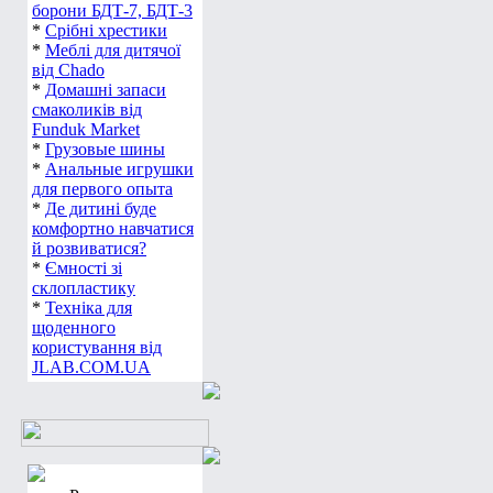
борони БДТ-7, БДТ-3
*
Срібні хрестики
*
Меблі для дитячої
від Chado
*
Домашні запаси
смаколиків від
Funduk Market
*
Грузовые шины
*
Анальные игрушки
для первого опыта
*
Де дитині буде
комфортно навчатися
й розвиватися?
*
Ємності зі
склопластику
*
Техніка для
щоденного
користування від
JLAB.COM.UA