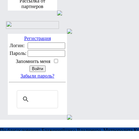
Рассылка от
партнеров
Регистрация
Логин:
Пароль:
Запомнить меня
Забыли пароль?
По благословению Блаженнейшего Владимира, Митрополита Ки
Програмирование, дизайн: Brusilovsky A. & Мария Тучкова