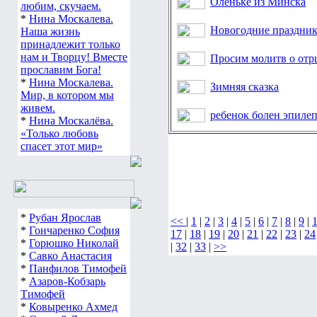
Оленьке из Минска
любим, скучаем.
*
Нина Москалева.
Новогодние праздник
Наша жизнь
принадлежит только
нам и Творцу! Вместе
Просим молитв о отр
прославим Бога!
*
Нина Москалева.
Зимняя сказка
Мир, в котором мы
живем.
ребенок болен эпиле
*
Нина Москалёва.
«Только любовь
спасет этот мир»
*
Рубан Ярослав
<<
|
1
|
2
|
3
|
4
|
5
|
6
|
7
|
8
|
9
|
*
Гончаренко София
17
|
18
|
19
|
20
|
21
|
22
|
23
|
24
*
Горюшко Николай
|
32
|
33
|
>>
*
Савко Анастасия
*
Панфилов Тимофей
*
Азаров-Кобзарь
Тимофей
*
Ковыренко Ахмед