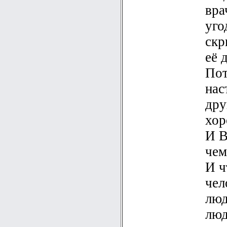
вра
уго
скр
её 
Пот
нас
дру
хор
И В
чем
И ч
чел
люд
люд