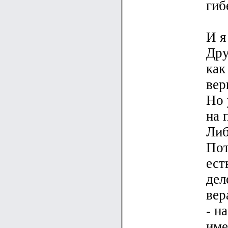
гиб
И я
Дру
как
вер
Но 
на 
Либ
Пот
ест
дел
вер
- н
име