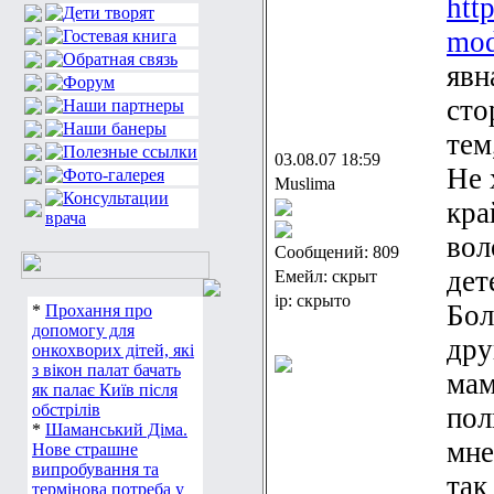
htt
mod
явн
сто
тем
03.08.07 18:59
Не 
Muslima
кра
вол
Сообщений: 809
дет
Емейл: скрыт
ip: скрыто
Бол
*
Прохання про
допомогу для
дру
онкохворих дітей, які
з вікон палат бачать
мам
як палає Київ після
обстрілів
пол
*
Шаманський Діма.
мне
Нове страшне
випробування та
так
термінова потреба у