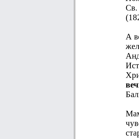
Св.
(18
А в
жел
Анд
Ист
Хри
веч
Бал
Мам
чув
ста