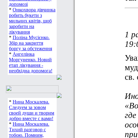
допомозі
*
Онкохвора дівчинка
робить букети з
мильних квітів, щоб
заробити на
лікування
1 р
*
Поліна Мусієнко.
19:
Збір на закриття
боргу за обстеження
*
Ангелінка
Ува
Моргуненко. Новий
етап лікування -
муд
необхідна допомога!
св.
Ино
*
Нина Москалева.
«Во
Следуем за зовом
своей души и творим
где
добро вместе с вами!
осо
*
Нина Москалева.
Тихий разговор с
при
тобою. Помним,