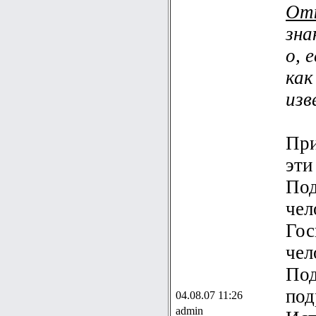
Отк
зна
о, 
как
изв
При
эти
Под
чел
Гос
чел
Под
под
04.08.07 11:26
admin