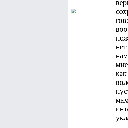
вер
сох
гов
воо
пож
нет
нам
мне
как
вол
пус
мам
инт
укл