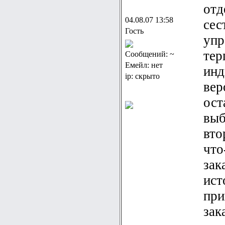
отд
04.08.07 13:58
сес
Гость
упр
тер
Сообщений: ~
Емейл: нет
инд
ip: скрыто
вер
ост
выб
вто
что
зак
ист
при
зак