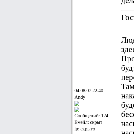
дел
Гос
Люд
зде
Про
буд
пер
Там
04.08.07 22:40
нак
Andy
буд
бес
Сообщений: 124
нас
Емейл: скрыт
ip: скрыто
нас