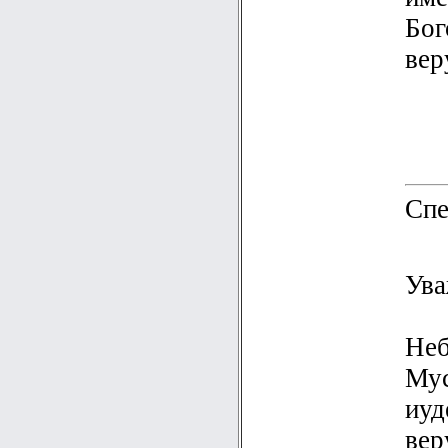
Бог
вер
Спе
Ува
Неб
Мус
иуд
вер