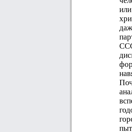
чел
или
хри
даж
пар
ССС
дис
фор
нав
Поч
ана
всп
год
гор
пыт