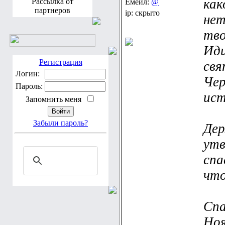
как
Рассылка от
Емейл:
@
партнеров
ip: скрыто
нет
тво
Иди
Регистрация
свя
Логин:
Чер
Пароль:
ист
Запомнить меня
Забыли пароль?
Дер
утв
спа
что
Спа
Ноя