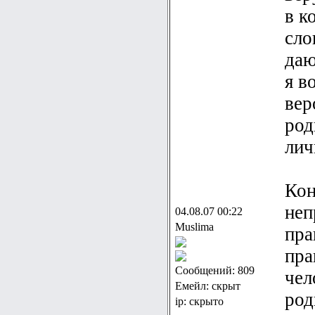
в к
сло
даю
я в
вер
род
лич
Кон
неп
04.08.07 00:22
Muslima
пра
пра
Сообщений: 809
чел
Емейл: скрыт
род
ip: скрыто