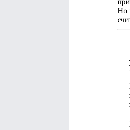
при
Но 
счи