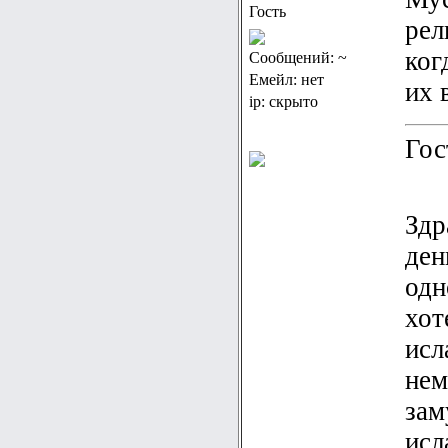
Гость
рел
ког
Сообщений: ~
Емейл: нет
их 
ip: скрыто
Гос
Здр
ден
одн
хот
исл
нем
зам
исл