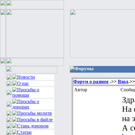
Форумы
Форум о разном
->>
Вход
->
Автор
Сообщ
Здр
На 
на 
А с