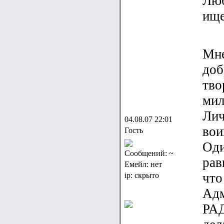
Люб
ище
Мне
доб
тво
мил
Лич
04.08.07 22:01
вои
Гость
Оди
Сообщений: ~
рав
Емейл: нет
что
ip: скрыто
Ад
РАД