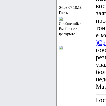
вос
04.08.07 18:18
зая
Гость
про
Сообщений: ~
тон
Емейл: нет
е-м
ip: скрыто
)Ср
гов
рез
ува
бол
нед
Мар
Гос