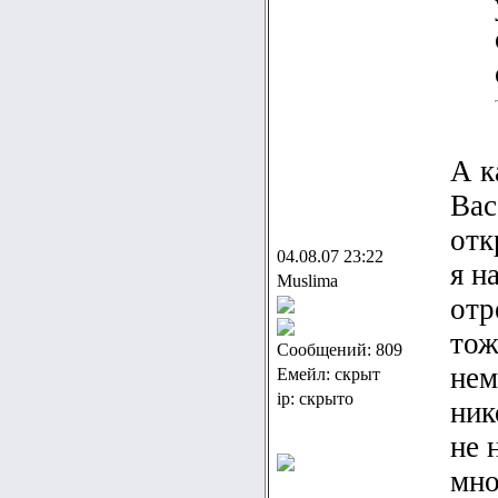
А к
Вас
отк
04.08.07 23:22
я н
Muslima
отр
тож
Сообщений: 809
нем
Емейл: скрыт
ip: скрыто
ник
не 
мно