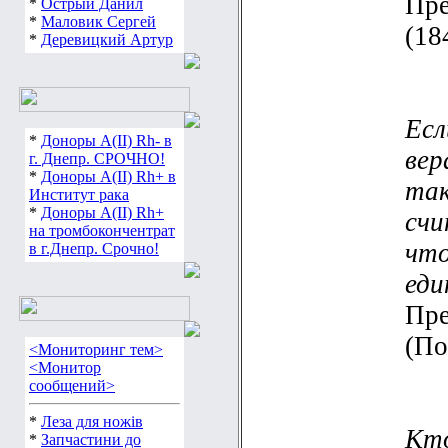
Пре
*
Острый Данил
*
Маловик Сергей
(18
*
Деревицкий Артур
Есл
*
Доноры А(ІІ) Rh- в
вер
г. Днепр. СРОЧНО!
*
Доноры А(ІІ) Rh+ в
так
Институт рака
*
Доноры А(ІІ) Rh+
счи
на тромбокончентрат
что
в г.Днепр. Срочно!
еди
Пре
(По
<Мониторинг тем>
<Монитор
сообщений>
*
Леза для ножів
Кто
*
Запчастини до