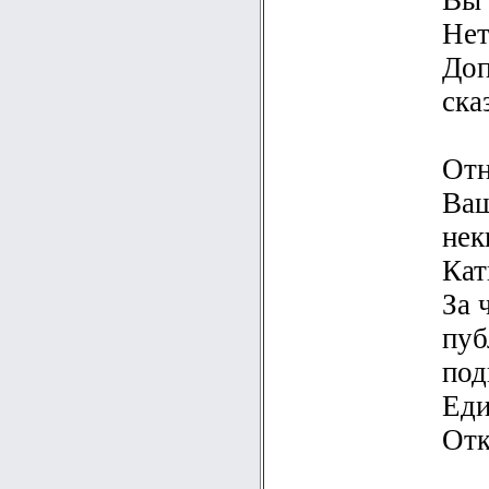
Вы 
Нет
Доп
ска
Отн
Ваш
нек
Кат
За 
пуб
под
Еди
Отк