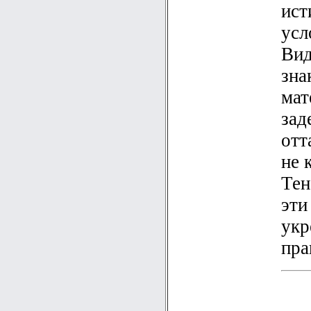
ист
усл
Вид
зна
мат
зад
отт
не 
Тен
эти
укр
пра