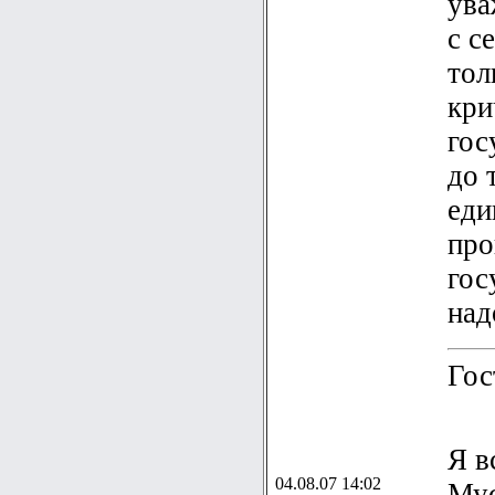
ува
с с
тол
кри
гос
до 
еди
про
гос
над
Гос
Я в
04.08.07 14:02
Мус