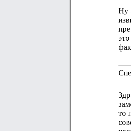
Ну 
изв
пре
это
фак
Спе
Здр
зам
то 
сов