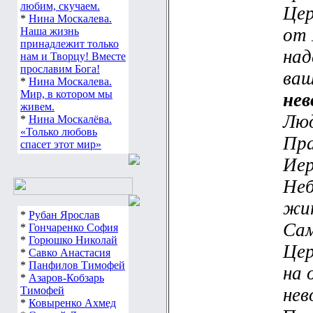
любим, скучаем.
Цер
*
Нина Москалева.
от 
Наша жизнь
принадлежит только
над
нам и Творцу! Вместе
прославим Бога!
ваш
*
Нина Москалева.
Мир, в котором мы
нев
живем.
Люд
*
Нина Москалёва.
«Только любовь
Пра
спасет этот мир»
Иер
Неб
жит
*
Рубан Ярослав
Сам
*
Гончаренко София
*
Горюшко Николай
Цер
*
Савко Анастасия
*
Панфилов Тимофей
на 
*
Азаров-Кобзарь
Тимофей
нев
*
Ковыренко Ахмед