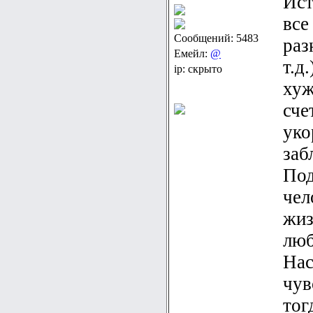
Ист
все
Сообщений: 5483
раз
Емейл:
@
т.д
ip: скрыто
хуж
сче
уко
заб
Под
чел
жиз
люб
Нас
чув
тог