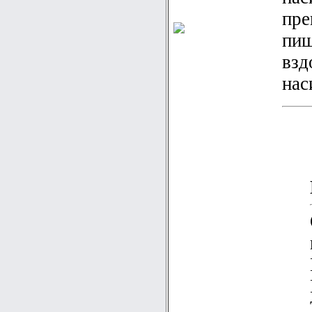
пре
пиш
взд
нас