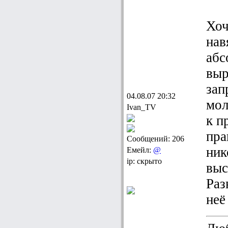
Хоч
нав
абс
выр
зап
04.08.07 20:32
мол
Ivan_TV
к п
пра
Сообщений: 206
ник
Емейл:
@
ip: скрыто
выс
Раз
неё