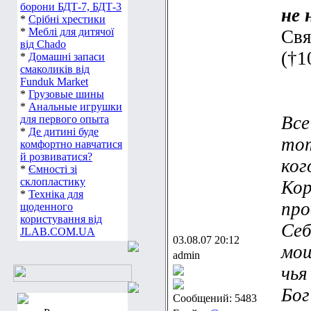
борони БДТ-7, БДТ-3
не 
*
Срібні хрестики
*
Меблі для дитячої
Свя
від Chado
(†1
*
Домашні запаси
смаколиків від
Funduk Market
*
Грузовые шины
*
Анальные игрушки
Все
для первого опыта
*
Де дитині буде
тот
комфортно навчатися
й розвиватися?
ког
*
Ємності зі
склопластику
Кор
*
Техніка для
про
щоденного
користування від
Себ
JLAB.COM.UA
03.08.07 20:12
мощ
admin
чья
Бог
Сообщений: 5483