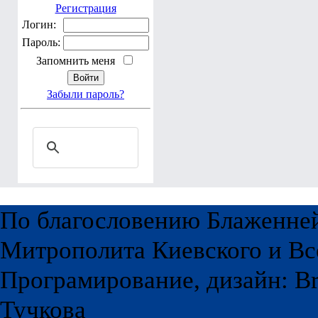
Регистрация
Логин:
Пароль:
Запомнить меня
Забыли пароль?
По благословению Блаженне
Митрополита Киевского и Вс
Програмирование, дизайн: Br
Тучкова