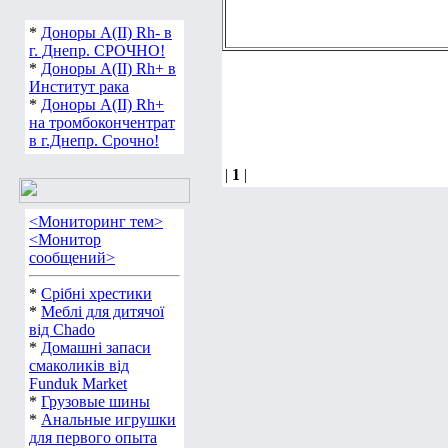
*
Доноры А(ІІ) Rh- в
г. Днепр. СРОЧНО!
*
Доноры А(ІІ) Rh+ в
Институт рака
*
Доноры А(ІІ) Rh+
на тромбокончентрат
в г.Днепр. Срочно!
|
1
|
<Мониторинг тем>
<Монитор
сообщений>
*
Срібні хрестики
*
Меблі для дитячої
від Chado
*
Домашні запаси
смаколиків від
Funduk Market
*
Грузовые шины
*
Анальные игрушки
для первого опыта