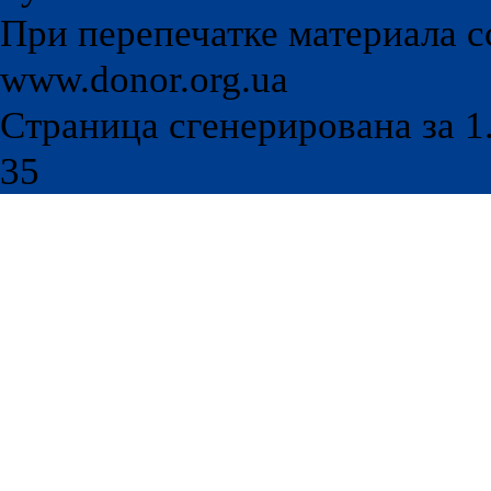
При перепечатке материала с
www.donor.org.ua
Страница сгенерирована за 1.
35