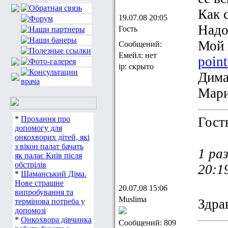
Как 
19.07.08 20:05
Надо
Гость
Мой 
Сообщений:
Емейл: нет
point
ip: скрыто
Дима
Мари
*
Прохання про
Гост
допомогу для
онкохворих дітей, які
з вікон палат бачать
1 ра
як палає Київ після
обстрілів
20:1
*
Шаманський Діма.
Нове страшне
20.07.08 15:06
випробування та
Muslima
Здра
термінова потреба у
допомозі
*
Онкохвора дівчинка
Сообщений: 809