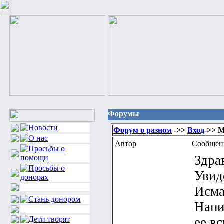
Форумы
Форум о разном
->>
Вход
->> 
Автор
Сообщен
Здра
Увид
Исма
Напи
ее в