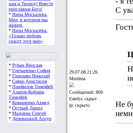
- я 
нам и Творцу! Вместе
С ув
прославим Бога!
*
Нина Москалева.
Мир, в котором мы
живем.
Гост
*
Нина Москалёва.
«Только любовь
спасет этот мир»
Ц
*
Рубан Ярослав
Н
*
Гончаренко София
29.07.08 21:26
*
Горюшко Николай
н
Muslima
*
Савко Анастасия
*
Панфилов Тимофей
*
Азаров-Кобзарь
Сообщений: 809
Тимофей
Емейл: скрыт
Не б
*
Ковыренко Ахмед
ip: скрыто
*
Острый Данил
немн
*
Маловик Сергей
*
Деревицкий Артур