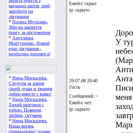
робить букети з
Емейл: скрыт
мильних квітів, щоб
ip: скрыто
заробити на
лікування
*
Поліна Мусієнко.
Збір на закриття
Доро
боргу за обстеження
*
Ангелінка
У ту
Моргуненко. Новий
етап лікування -
небе
необхідна допомога!
(Мар
Анти
Анта
*
Нина Москалева.
29.07.08 20:40
Следуем за зовом
Писи
Гость
своей души и творим
добро вместе с вами!
меня
Сообщений: ~
*
Нина Москалева.
Емейл: нет
захо
Тихий разговор с
ip: скрыто
тобою. Помним,
завт
любим, скучаем.
*
Нина Москалева.
Мари
Наша жизнь
принадлежит только