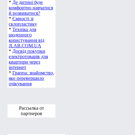
*
Де дитині буде
комфортно навчатися
й розвиватися?
*
Ємності зі
склопластику
*
Техніка для
щоденного
користування від
JLAB.COM.UA
*
Досвід покупки
електротоварів для
квартири через
інтернет
*
Граппа: знайомство,
яке перевершило
очікування
Рассылка от
партнеров