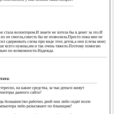
е стала волонтером.И знаете не хотела бы я денег за это.И
 их не смогла,совесть бы не позволила.Просто пока мне не
сил сдерживать слезы при виде этих деток,а они (слезы мои)
ше всего нужны,им и так очень тяжело.Поэтому помогаю
льно по возможности.Надежда.
тата
:
тересно, на какие средства, за чьи деньги живут
лонтеры данного сайта?
дь большинство рабочих дней они либо сидят возле
мпьютера либо разъезжают по бльницам?