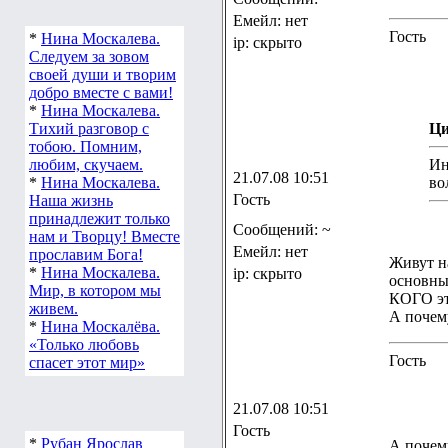
Емейл: нет
Гость
*
Нина Москалева.
ip: скрыто
Следуем за зовом
своей души и творим
добро вместе с вами!
*
Нина Москалева.
Тихий разговор с
Ци
тобою. Помним,
любим, скучаем.
Ин
21.07.08 10:51
*
Нина Москалева.
во
Гость
Наша жизнь
принадлежит только
Сообщений: ~
нам и Творцу! Вместе
Емейл: нет
прославим Бога!
Живут на
*
Нина Москалева.
ip: скрыто
основны
Мир, в котором мы
КОГО эт
живем.
А почему
*
Нина Москалёва.
«Только любовь
Гость
спасет этот мир»
21.07.08 10:51
Гость
*
Рубан Ярослав
А почему