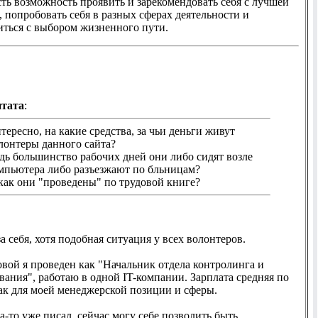
сть возможность проявить и зарекомендовать себя с лучшей
 попробовать себя в разных сферах деятельности и
иться с выбором жизненного пути.
тата
:
тересно, на какие средства, за чьи деньги живут
лонтеры данного сайта?
дь большинство рабочих дней они либо сидят возле
мпьютера либо разъезжают по бльницам?
как они "проведены" по трудовой книге?
а себя, хотя подобная ситуация у всех волонтеров.
овой я проведен как "Начальник отдела контролинга и
вания", работаю в одной IT-компании. Зарплата средняя по
как для моей менеджерской позиции и сферы.
а-то уже писал, сейчас могу себе позволить быть