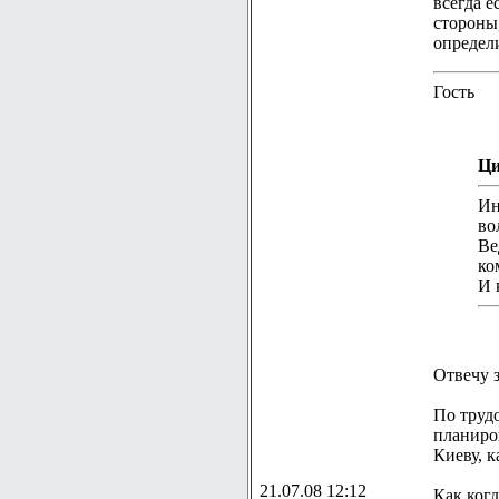
всегда е
стороны,
определ
Гость
Ци
Ин
во
Ве
ко
И 
Отвечу з
По труд
планиро
Киеву, 
21.07.08 12:12
Как когд