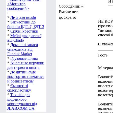
И 
<Монитор
Сообщений: ~
сообщений>
Емейл: нет
ip: скрыто
*
Леза для ножів
НЕ КОР
*
Запчастини до
(тролям
борони БДТ-7, БДТ-3
"питают
*
Срібні хрестики
способ б
*
Меблі для дитячої
від Chado
С уваже
*
Домашні запаси
смаколиків від
Funduk Market
Гость
*
Грузовые шины
*
Анальные игрушки
для первого опыта
Материа
*
Де дитині буде
комфортно навчатися
Волонтёр
й розвиватися?
включая
*
Ємності зі
вносит с
склопластику
волонте
*
Техніка для
волонте
щоденного
користування від
Волонтё
JLAB.COM.UA
включая