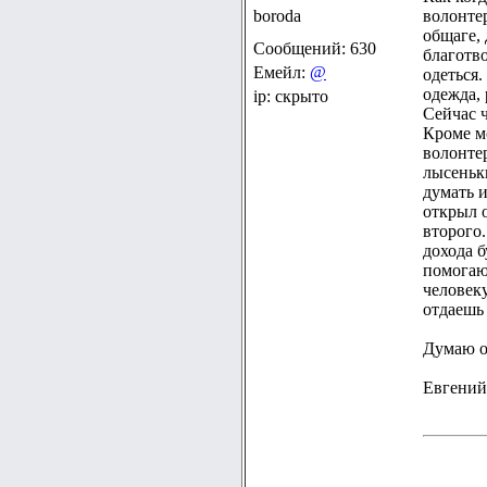
boroda
волонтер
общаге, 
Сообщений: 630
благотв
Емейл:
@
одеться.
одежда, 
ip: скрыто
Сейчас ч
Кроме м
волонте
лысеньк
думать и
открыл 
второго.
дохода б
помогаю
человеку
отдаешь
Думаю о
Евгений