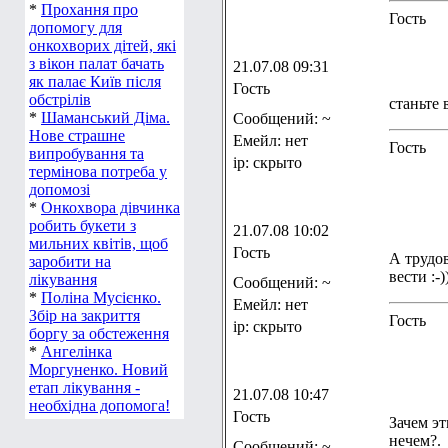
*
Прохання про
Гость
допомогу для
онкохворих дітей, які
з вікон палат бачать
21.07.08 09:31
як палає Київ після
Гость
обстрілів
станьте
*
Шаманський Діма.
Сообщений: ~
Нове страшне
Емейл: нет
Гость
випробування та
ip: скрыто
термінова потреба у
допомозі
*
Онкохвора дівчинка
робить букети з
21.07.08 10:02
мильних квітів, щоб
Гость
А трудов
заробити на
вести :-)
лікування
Сообщений: ~
*
Поліна Мусієнко.
Емейл: нет
Збір на закриття
Гость
ip: скрыто
боргу за обстеження
*
Ангелінка
Моргуненко. Новий
етап лікування -
21.07.08 10:47
необхідна допомога!
Гость
Зачем э
нечем?.
Сообщений: ~