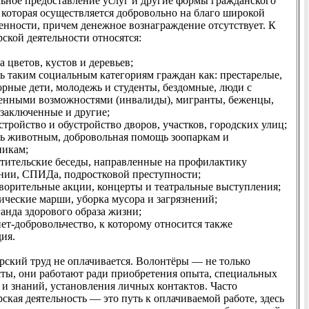
ьное предоставление услуг и другие формы гражданского
, которая осуществляется добровольно на благо широкой
енности, причем денежное вознаграждение отсутствует. К
ской деятельности относятся:
а цветов, кустов и деревьев;
ь таким cоциальным категориям граждан как: престарелые,
орные дети, молодежь и студенты, бездомные, люди с
енными возможностями (инвалиды), мигранты, беженцы,
заключенные и другие;
стройство и обустройство дворов, участков, городских улиц;
ь животным, добровольная помощь зоопаркам и
никам;
етительские беседы, направленные на профилактику
нии, СПИДа, подростковой преступности;
творительные акции, концерты и театральные выступления;
ические марши, уборка мусора и загрязнений;
анда здорового образа жизни;
ет-добровольчество, к которому относится также
ия.
рский труд не оплачивается. Волонтёры — не только
сты, они работают ради приобретения опыта, специальных
 и знаний, установления личных контактов. Часто
ская деятельность — это путь к оплачиваемой работе, здесь