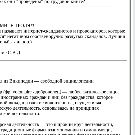
как они "проведены" по трудовой книге?
МИТЕ ТРОЛЯ*!
и называют интернет-скандалистов и провокаторов. которые
ся" негативом собственоручно раздутых скандалов. Лучший
орьбы - игнор.)
ние С.В.Д.
л из Википедии — свободной энциклопедии
 (фр. volontaire - доброволец) — любое физическое лицо,
 иностранных граждан и лиц без гражданства, которое
вой вклад в развитие волонтёрства, осуществляя
рскую деятельность, основываясь на принципах
рской деятельности.
рская деятельность — это широкий круг деятельности,
 традиционные формы взаимопомощи и самопомощи,