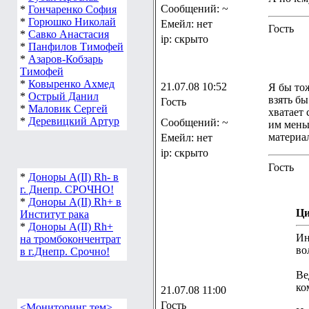
Сообщений: ~
*
Гончаренко София
*
Горюшко Николай
Емейл: нет
Гость
*
Савко Анастасия
ip: скрыто
*
Панфилов Тимофей
*
Азаров-Кобзарь
Тимофей
*
Ковыренко Ахмед
21.07.08 10:52
Я бы тож
*
Острый Данил
взять бы
Гость
*
Маловик Сергей
хватает 
*
Деревицкий Артур
Сообщений: ~
им мень
материа
Емейл: нет
ip: скрыто
Гость
*
Доноры А(ІІ) Rh- в
г. Днепр. СРОЧНО!
*
Доноры А(ІІ) Rh+ в
Ци
Институт рака
*
Доноры А(ІІ) Rh+
Ин
на тромбокончентрат
во
в г.Днепр. Срочно!
Ве
ко
21.07.08 11:00
Гость
<Мониторинг тем>