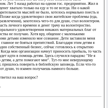
ом. Лет 5 назад работал на одном гос. предприятии. Жил в
денег хватало только на еду и то не всегда. Ни о какой
орительности мыслей не было, хотелось нормально поесть и
 Позже когда удовлетворил свои житейские проблемы (еда,
развлечения), захотелось чего-то для души, стал волонтером.
асть личного времени и денег трачу на волонтероство.
орального удовлетворения никаких материальных благ от
рства не получаю. Хотя вру, общение с маленькими
ими детьми изменило мое сознание. Дети заставили меня
 главное не бояться препятствий. Благодаря этим детям я
один собственный бизнес, сейчас готовлюсь к открытию
 Когда мои организации начнут приносить прибыль, то часть
удет идти в помощь детям. Здесь случился парадокс "Не я
 детям, а дети помогают мне". Тут-то мне неверующему
, пришлось поверить в библейскую заповедь. Если что-то
 от души, то взамен получаешь намного больше.
тветил на ваш вопрос?
.