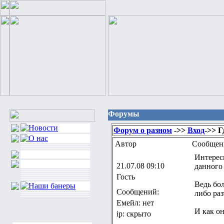
Форумы
Форум о разном
->>
Вход
->> Г
Автор
Сообщен
Интересн
21.07.08 09:10
данного
Гость
Ведь бо
Сообщений:
либо ра
Емейл: нет
И как о
ip: скрыто