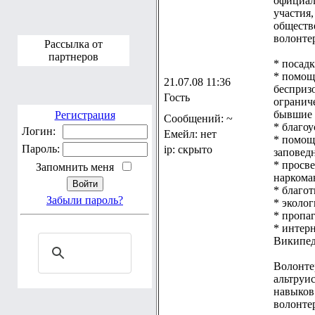
официал
участия
обществ
волонтер
Рассылка от
партнеров
* посадк
* помощ
21.07.08 11:36
бесприз
Гость
огранич
бывшие 
Регистрация
Сообщений: ~
* благоу
Логин:
Емейл: нет
* помощ
Пароль:
ip: скрыто
заповед
* просв
Запомнить меня
наркома
* благо
Забыли пароль?
* эколог
* пропаг
* интерн
Википед
Волонте
альтруи
навыков
волонтер