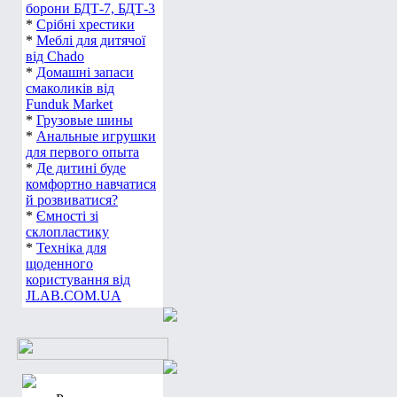
борони БДТ-7, БДТ-3
*
Срібні хрестики
*
Меблі для дитячої
від Chado
*
Домашні запаси
смаколиків від
Funduk Market
*
Грузовые шины
*
Анальные игрушки
для первого опыта
*
Де дитині буде
комфортно навчатися
й розвиватися?
*
Ємності зі
склопластику
*
Техніка для
щоденного
користування від
JLAB.COM.UA