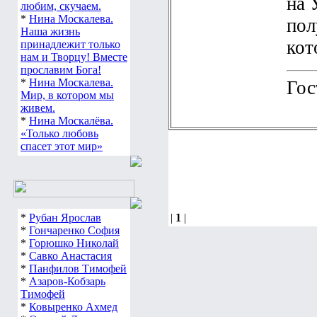
на 
любим, скучаем.
*
Нина Москалева.
пол
Наша жизнь
кот
принадлежит только
нам и Творцу! Вместе
прославим Бога!
*
Нина Москалева.
Гос
Мир, в котором мы
живем.
*
Нина Москалёва.
«Только любовь
спасет этот мир»
*
Рубан Ярослав
|
1
|
*
Гончаренко София
*
Горюшко Николай
*
Савко Анастасия
*
Панфилов Тимофей
*
Азаров-Кобзарь
Тимофей
*
Ковыренко Ахмед