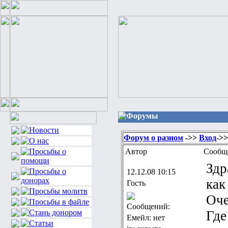
Форумы
Форум о разном
->>
Вход
->
Автор
Сообщ
Здр
12.12.08 10:15
как
Гость
Оче
Сообщений:
Где
Емейл: нет