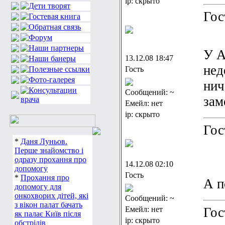
ip: скрыто
Гос
У А
13.12.08 18:47
нед
Гость
нич
Сообщений: ~
зам
Емейл: нет
ip: скрыто
Гос
*
Даня Луньов.
Перше знайомство і
одразу прохання про
14.12.08 02:10
допомогу
Гость
*
Прохання про
А п
допомогу для
онкохворих дітей, які
Сообщений: ~
з вікон палат бачать
Емейл: нет
Гос
як палає Київ після
ip: скрыто
обстрілів