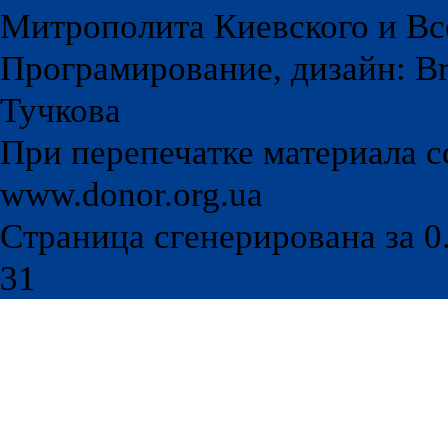
Митрополита Киевского и Вс
Програмирование, дизайн: Br
Тучкова
При перепечатке материала с
www.donor.org.ua
Страница сгенерирована за 0.
31