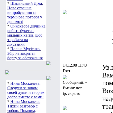
*
Шаманський Діма.
Нове страшне
випробування та
термінова потреба у
допомозі
*
Онкохвора дівчинка
робить букети з
мильних квітів, щоб
заробити на
лікування
*
Поліна Мусієнко.
Збір на закриття
боргу за обстеження
14.12.08 11:43
Ув.
Гость
Вам
пом
Сообщений: ~
*
Нина Москалева.
Следуем за зовом
Емейл: нет
Воз
своей души и творим
ip: скрыто
добро вместе с вами!
над
*
Нина Москалева.
тра
Тихий разговор с
тобою. Помним,