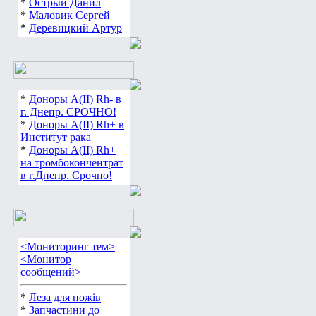
*
Острый Данил
*
Маловик Сергей
*
Деревицкий Артур
*
Доноры А(ІІ) Rh- в
г. Днепр. СРОЧНО!
*
Доноры А(ІІ) Rh+ в
Институт рака
*
Доноры А(ІІ) Rh+
на тромбокончентрат
в г.Днепр. Срочно!
<Мониторинг тем>
<Монитор
сообщений>
*
Леза для ножів
*
Запчастини до