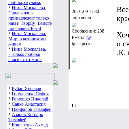
любим, скучаем.
*
Нина Москалева.
Все
26.01.09 11:30
Наша жизнь
кра
artmammu
принадлежит только
нам и Творцу! Вместе
прославим Бога!
Сообщений: 238
Хоч
*
Нина Москалева.
Емейл:
@
Мир, в котором мы
о с
ip: скрыто
живем.
*
Нина Москалёва.
.К.
«Только любовь
спасет этот мир»
*
Рубан Ярослав
*
Гончаренко София
*
Горюшко Николай
*
Савко Анастасия
|
1
|
*
Панфилов Тимофей
*
Азаров-Кобзарь
Тимофей
*
Ковыренко Ахмед