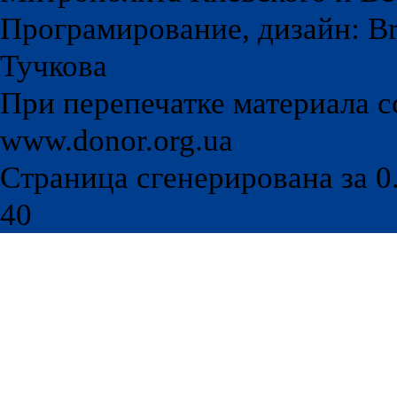
Програмирование, дизайн: Br
Тучкова
При перепечатке материала с
www.donor.org.ua
Страница сгенерирована за 0.
40