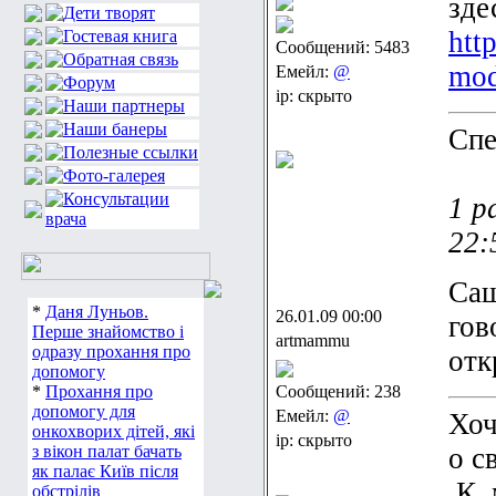
зде
htt
Сообщений: 5483
mod
Емейл:
@
ip: скрыто
Спе
1 р
22:
Саш
*
Даня Луньов.
26.01.09 00:00
гов
Перше знайомство і
artmammu
одразу прохання про
отк
допомогу
*
Прохання про
Сообщений: 238
допомогу для
Емейл:
@
Хоч
онкохворих дітей, які
ip: скрыто
з вікон палат бачать
о с
як палає Київ після
.К.
обстрілів