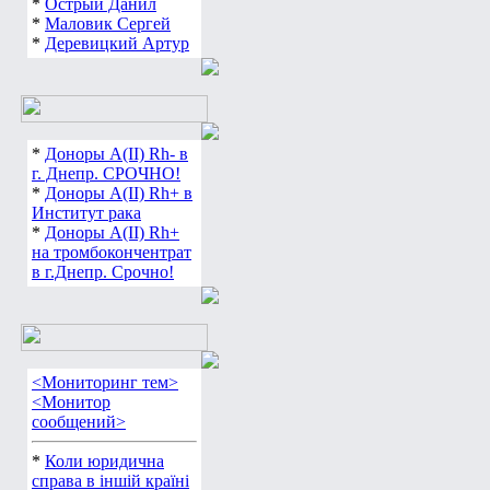
*
Острый Данил
*
Маловик Сергей
*
Деревицкий Артур
*
Доноры А(ІІ) Rh- в
г. Днепр. СРОЧНО!
*
Доноры А(ІІ) Rh+ в
Институт рака
*
Доноры А(ІІ) Rh+
на тромбокончентрат
в г.Днепр. Срочно!
<Мониторинг тем>
<Монитор
сообщений>
*
Коли юридична
справа в іншій країні