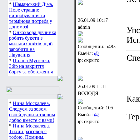
*
Шаманський Діма.
Нове страшне
випробування та
26.01.09 10:17
термінова потреба у
допомозі
admin
Упс
*
Онкохвора дівчинка
робить букети з
Исп
мильних квітів, щоб
Сообщений: 5483
заробити на
Емейл:
@
лікування
Спе
ip: скрыто
*
Поліна Мусієнко.
Збір на закриття
боргу за обстеження
26.01.09 11:11
ВОЛОДЯ
Как
*
Нина Москалева.
Сообщений: 105
Следуем за зовом
своей души и творим
Емейл:
@
Тер
добро вместе с вами!
ip: скрыто
*
Нина Москалева.
Тихий разговор с
тобою. Помним,