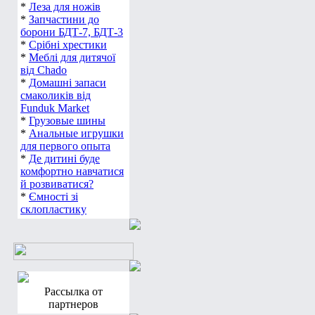
*
Леза для ножів
*
Запчастини до
борони БДТ-7, БДТ-3
*
Срібні хрестики
*
Меблі для дитячої
від Chado
*
Домашні запаси
смаколиків від
Funduk Market
*
Грузовые шины
*
Анальные игрушки
для первого опыта
*
Де дитині буде
комфортно навчатися
й розвиватися?
*
Ємності зі
склопластику
Рассылка от
партнеров