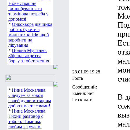
*
Шаманський Діма.
тож
Нове страшне
Мож
випробування та
термінова потреба у
Под
допомозі
*
Онкохвора дівчинка
при
робить букети з
мильних квітів, щоб
Ест
заробити на
отк
лікування
*
Поліна Мусієнко.
мал
Збір на закриття
боргу за обстеження
мон
28.01.09 19:28
Гость
сча
Сообщений:
В д
Емейл: нет
*
Нина Москалева.
Следуем за зовом
ip: скрыто
сож
своей души и творим
добро вместе с вами!
выз
*
Нина Москалева.
Тихий разговор с
мал
тобою. Помним,