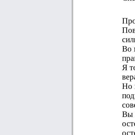
Про
Пов
сил
Во 
пра
Я т
вера
Но 
под
сов
Вы 
ост
ост