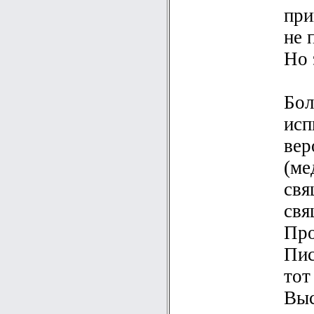
при
не 
Но 
Бол
исп
вер
(ме
свя
свя
Про
Пис
тот
Выс