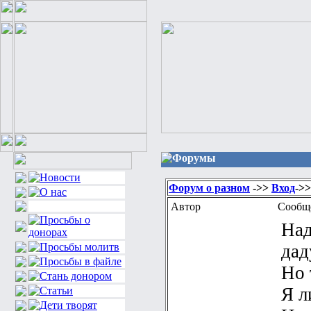
Форумы
Форум о разном
->>
Вход
->
Автор
Сообщ
Над
дад
Но 
Я л