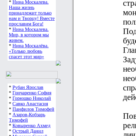
стр
любим, скучаем.
*
Нина Москалева.
мон
Наша жизнь
принадлежит только
пол
нам и Творцу! Вместе
Под
прославим Бога!
*
Нина Москалева.
буд
Мир, в котором мы
живем.
Гла
*
Нина Москалёва.
«Только любовь
Зад
спасет этот мир»
нео
нео
спр
*
Рубан Ярослав
дей
*
Гончаренко София
*
Горюшко Николай
*
Савко Анастасия
Пов
*
Панфилов Тимофей
*
Азаров-Кобзарь
рел
Тимофей
*
Ковыренко Ахмед
лич