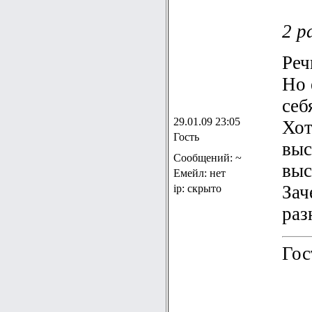
2 р
Реч
Но 
себ
29.01.09 23:05
Хот
Гость
выс
Сообщений: ~
выс
Емейл: нет
Зач
ip: скрыто
раз
Гос