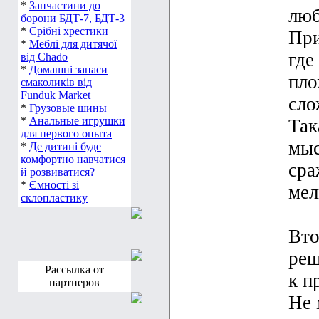
*
Леза для ножів
люб
*
Запчастини до
борони БДТ-7, БДТ-3
При
*
Срібні хрестики
где
*
Меблі для дитячої
від Chado
пло
*
Домашні запаси
смаколиків від
сло
Funduk Market
Так
*
Грузовые шины
*
Анальные игрушки
мыс
для первого опыта
*
Де дитині буде
сра
комфортно навчатися
й розвиватися?
мел
*
Ємності зі
склопластику
Вто
реш
к п
Рассылка от
партнеров
Не 