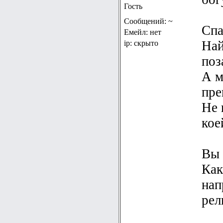
Гость
Сообщений: ~
Спа
Емейл: нет
Най
ip: скрыто
поз
А м
пре
Не 
кое
Вы 
Как
нап
рел