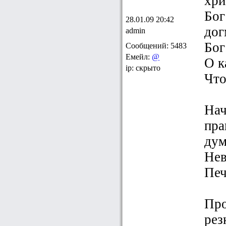
хри
Бог
28.01.09 20:42
дог
admin
Бог
Сообщений: 5483
Емейл:
@
О к
ip: скрыто
Что
Нач
пра
дум
Нев
Печ
Про
рез