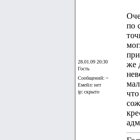
Оче
по 
точ
мог
при
28.01.09 20:30
же 
Гость
нев
Сообщений: ~
мал
Емейл: нет
что
ip: скрыто
сож
кре
адм