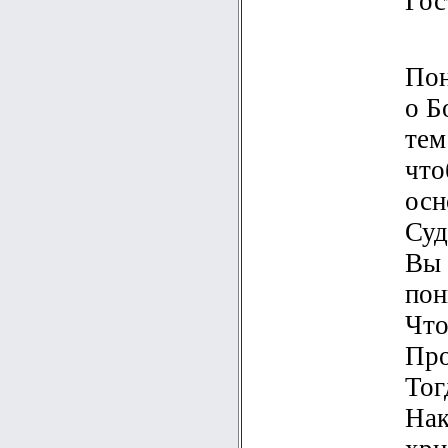
Гос
Пон
о Б
тем
что
осн
Суд
Вы 
пон
Что
Про
Тог
Нак