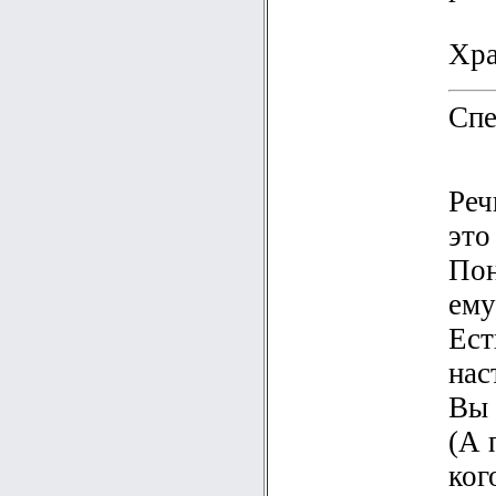
Хра
Спе
Реч
это
Пон
ему
Ест
нас
Вы 
(А 
ког