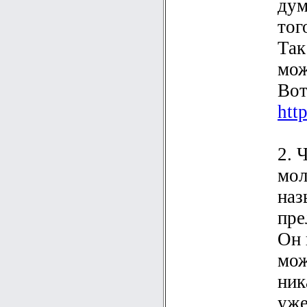
дум
тог
Так
мож
Вот
htt
2. 
мол
наз
пре
Он 
мож
ник
уже