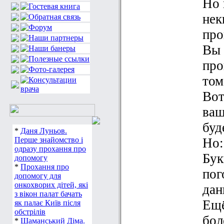
Но 
нек
про
Вы 
про
том
Вот
ваш
буд
Но:
*
Даня Луньов.
Перше знайомство і
Бук
одразу прохання про
допомогу
пог
*
Прохання про
допомогу для
дан
онкохворих дітей, які
Ещё
з вікон палат бачать
як палає Київ після
бол
обстрілів