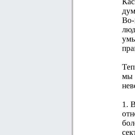
Кас
дум
Во-
люд
умы
пра
Теп
мы 
нев
1. 
отн
бол
сек