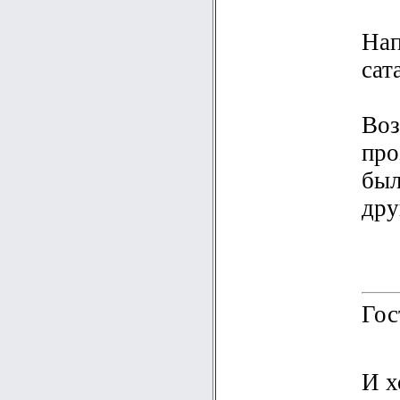
Нап
сат
Воз
про
был
дру
Гос
И х