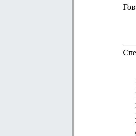
Гов
Спе