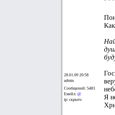
Пон
Как
Най
душ
буд
Гос
28.01.09 20:58
вер
admin
неб
Сообщений: 5483
Емейл:
@
Я н
ip: скрыто
Хри