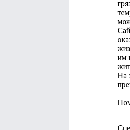
гря
тем
мож
Сай
ока
жиз
им 
жит
На 
пре
Пом
Спе