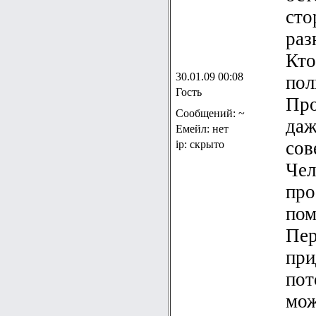
сто
раз
Кто
30.01.09 00:08
пол
Гость
Про
Сообщений: ~
даж
Емейл: нет
сов
ip: скрыто
Чел
про
пом
Пер
при
пот
мож