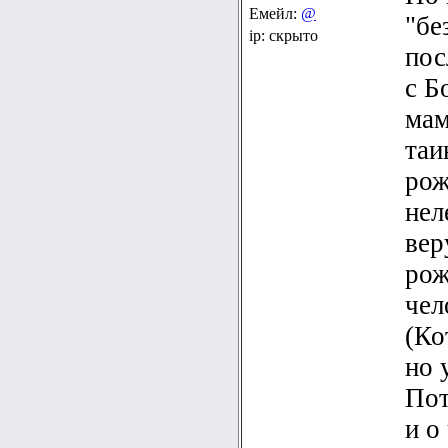
Емейл:
@
"бе
ip: скрыто
пос
с Б
мам
таи
рож
нел
вер
рож
чел
(Ко
но 
Пот
и о