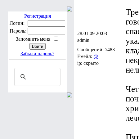
Тре
гов
Регистрация
Логин:
спа
28.01.09 20:03
Пароль:
ука
admin
Запомнить меня
кла
Сообщений: 5483
Емейл:
@
нек
Забыли пароль?
ip: скрыто
нел
Чет
поч
хри
леч
Пят