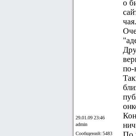
о б
сай
чая
Оче
"ад
Дру
вер
по-
Так
бли
пуб
онк
Кон
29.01.09 23:46
нич
admin
По 
Сообщений: 5483