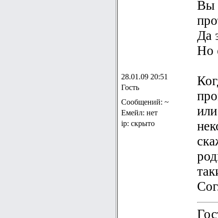
Вы 
про
Да 
Но 
28.01.09 20:51
Ког
Гость
про
Сообщений: ~
или
Емейл: нет
нек
ip: скрыто
ска
род
так
Сог
Гос