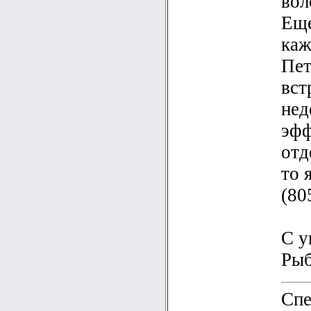
вол
Еще
каж
Пет
вст
нед
эфф
отд
то 
(80
С у
Рыб
Спе