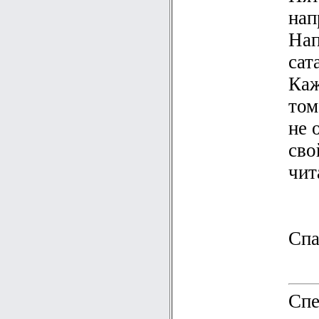
нап
Нап
сат
Каж
том
не 
сво
чит
Спа
Спе