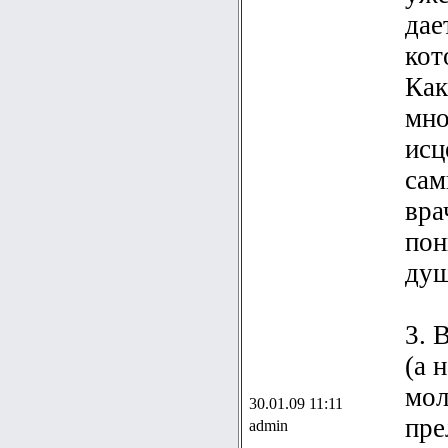
дае
кот
Как
мно
исц
сам
вра
пон
душ
3. 
(а 
мол
30.01.09 11:11
пре
admin