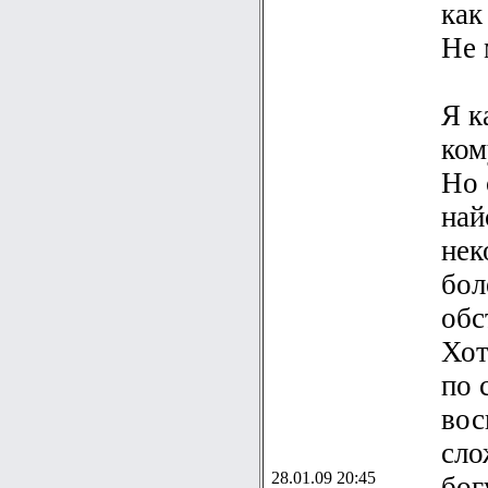
как
Не 
Я к
ком
Но 
най
нек
бол
обс
Хот
по 
вос
сло
28.01.09 20:45
бог