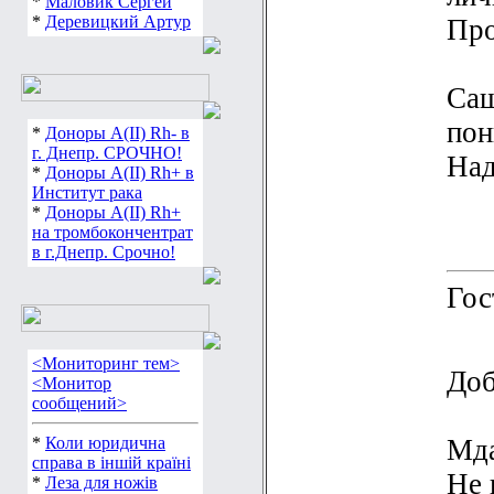
*
Острый Данил
Про
*
Маловик Сергей
*
Деревицкий Артур
Саш
пон
*
Доноры А(ІІ) Rh- в
Над
г. Днепр. СРОЧНО!
*
Доноры А(ІІ) Rh+ в
Институт рака
*
Доноры А(ІІ) Rh+
на тромбокончентрат
в г.Днепр. Срочно!
Гос
Доб
<Мониторинг тем>
<Монитор
сообщений>
Мда
*
Коли юридична
Не 
справа в іншій країні