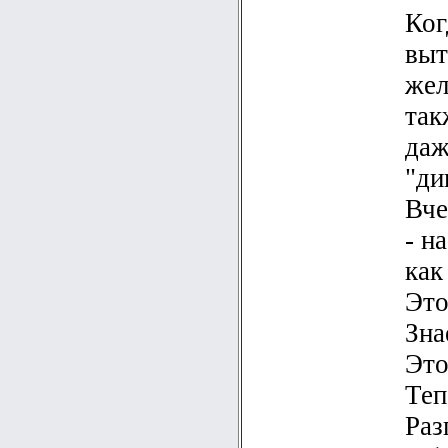
Ког
выт
жел
так
даж
"ди
Вче
- н
как
Это
Зна
Это
Теп
Раз