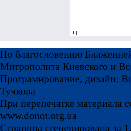
|
1
|
По благословению Блаженне
Митрополита Киевского и Вс
Програмирование, дизайн: Br
Тучкова
При перепечатке материала с
www.donor.org.ua
Страница сгенерирована за 1.