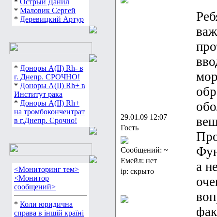
*
Острый Данил
*
Маловик Сергей
Реб
*
Деревицкий Артур
важ
про
вво
*
Доноры А(ІІ) Rh- в
мор
г. Днепр. СРОЧНО!
*
Доноры А(ІІ) Rh+ в
обр
Институт рака
*
Доноры А(ІІ) Rh+
обо
на тромбокончентрат
29.01.09 12:07
вещ
в г.Днепр. Срочно!
Гость
Про
Фун
Сообщений: ~
Емейл: нет
а н
<Мониторинг тем>
ip: скрыто
<Монитор
оче
сообщений>
воп
*
Коли юридична
фак
справа в іншій країні