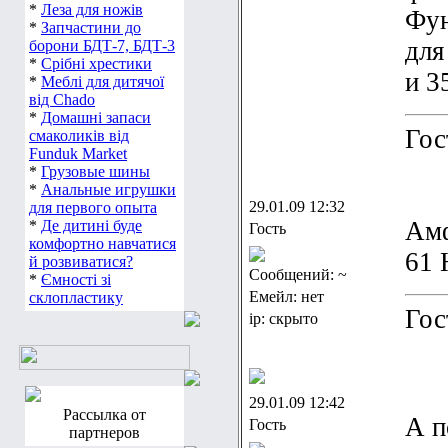
*
Леза для ножів
Фун
*
Запчастини до
для
борони БДТ-7, БДТ-3
*
Срібні хрестики
и 3
*
Меблі для дитячої
від Chado
*
Домашні запаси
Гос
смаколиків від
Funduk Market
*
Грузовые шины
*
Анальные игрушки
29.01.09 12:32
для первого опыта
Амф
*
Де дитині буде
Гость
комфортно навчатися
61 
й розвиватися?
Сообщений: ~
*
Ємності зі
Емейл: нет
склопластику
Гос
ip: скрыто
29.01.09 12:42
Рассылка от
А п
Гость
партнеров