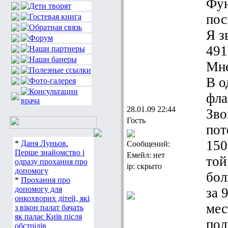
Фун
пос
Я з
491
Мне
В о
фла
28.01.09 22:44
Зво
Гость
пот
150
*
Даня Луньов.
Сообщений:
Перше знайомство і
Емейл: нет
той
одразу прохання про
ip: скрыто
допомогу
бол
*
Прохання про
допомогу для
за 
онкохворих дітей, які
мес
з вікон палат бачать
як палає Київ після
пол
обстрілів