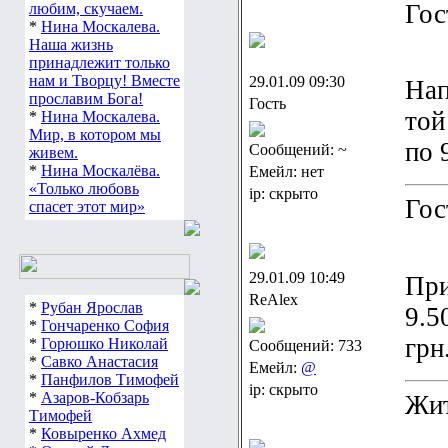
Гос
любим, скучаем.
*
Нина Москалева.
Наша жизнь
принадлежит только
нам и Творцу! Вместе
29.01.09 09:30
Нап
прославим Бога!
Гость
той
*
Нина Москалева.
Мир, в котором мы
по 
Сообщений: ~
живем.
*
Нина Москалёва.
Емейл: нет
«Только любовь
ip: скрыто
Гос
спасет этот мир»
29.01.09 10:49
При
ReAlex
*
Рубан Ярослав
9.5
*
Гончаренко София
грн
*
Горюшко Николай
Сообщений: 733
*
Савко Анастасия
Емейл:
@
*
Панфилов Тимофей
ip: скрыто
*
Азаров-Кобзарь
Жит
Тимофей
*
Ковыренко Ахмед