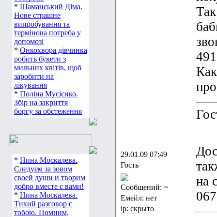
*
Шаманський Діма.
Так
Нове страшне
баб
випробування та
термінова потреба у
зво
допомозі
*
Онкохвора дівчинка
491
робить букети з
мильних квітів, щоб
Как
заробити на
про
лікування
*
Поліна Мусієнко.
Збір на закриття
боргу за обстеження
Гос
Дос
29.01.09 07:49
*
Нина Москалева.
так
Гость
Следуем за зовом
своей души и творим
на 
добро вместе с вами!
Сообщений: ~
067
*
Нина Москалева.
Емейл: нет
Тихий разговор с
ip: скрыто
тобою. Помним,