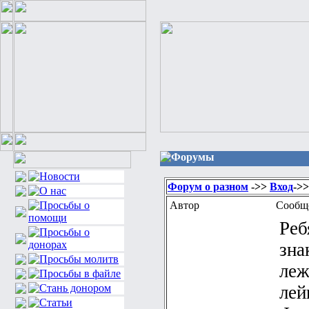
Форумы
Форум о разном
->>
Вход
->
Автор
Сообщ
Реб
зна
леж
лей