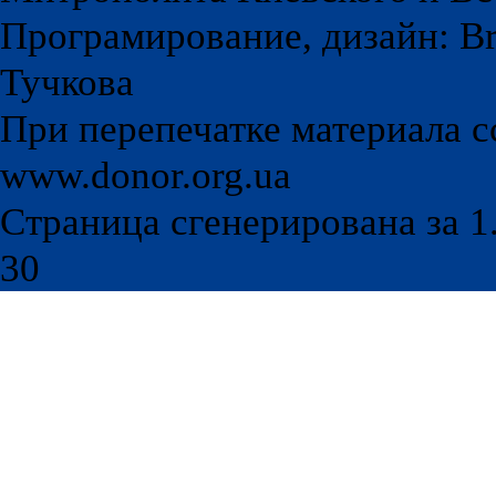
Програмирование, дизайн: Br
Тучкова
При перепечатке материала с
www.donor.org.ua
Страница сгенерирована за 1.
30