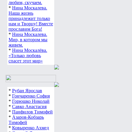
любим, скучаем.
*
Нина Москалева.
Наша жизнь
принадлежит только
нам и Творцу! Вместе
прославим Бога!
*
Нина Москалева.
Мир, в котором мы
живем.
*
Нина Москалёва.
«Только любовь
спасет этот мир»
*
Рубан Ярослав
*
Гончаренко София
*
Горюшко Николай
*
Савко Анастасия
*
Панфилов Тимофей
*
Азаров-Кобзарь
Тимофей
*
Ковыренко Ахмед