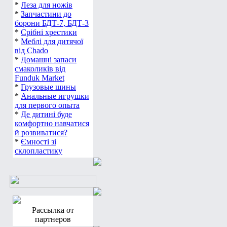
*
Леза для ножів
*
Запчастини до
борони БДТ-7, БДТ-3
*
Срібні хрестики
*
Меблі для дитячої
від Chado
*
Домашні запаси
смаколиків від
Funduk Market
*
Грузовые шины
*
Анальные игрушки
для первого опыта
*
Де дитині буде
комфортно навчатися
й розвиватися?
*
Ємності зі
склопластику
Рассылка от
партнеров