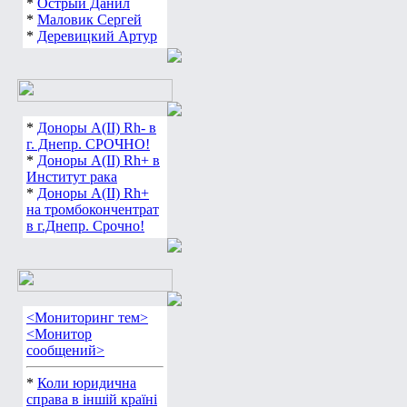
*
Острый Данил
*
Маловик Сергей
*
Деревицкий Артур
*
Доноры А(ІІ) Rh- в
г. Днепр. СРОЧНО!
*
Доноры А(ІІ) Rh+ в
Институт рака
*
Доноры А(ІІ) Rh+
на тромбокончентрат
в г.Днепр. Срочно!
<Мониторинг тем>
<Монитор
сообщений>
*
Коли юридична
справа в іншій країні