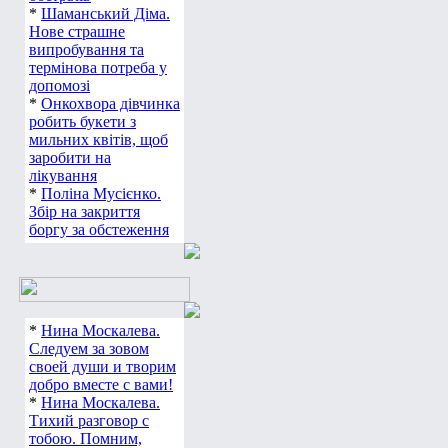
*
Шаманський Діма.
Нове страшне
випробування та
термінова потреба у
допомозі
*
Онкохвора дівчинка
робить букети з
мильних квітів, щоб
заробити на
лікування
*
Поліна Мусієнко.
Збір на закриття
боргу за обстеження
*
Нина Москалева.
Следуем за зовом
своей души и творим
добро вместе с вами!
*
Нина Москалева.
Тихий разговор с
тобою. Помним,