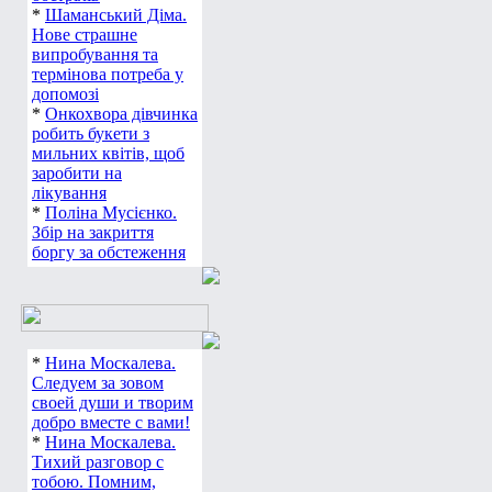
*
Шаманський Діма.
Нове страшне
випробування та
термінова потреба у
допомозі
*
Онкохвора дівчинка
робить букети з
мильних квітів, щоб
заробити на
лікування
*
Поліна Мусієнко.
Збір на закриття
боргу за обстеження
*
Нина Москалева.
Следуем за зовом
своей души и творим
добро вместе с вами!
*
Нина Москалева.
Тихий разговор с
тобою. Помним,