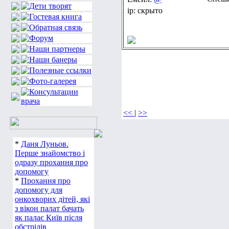
ip: скрыто
<<
|
>>
*
Даня Луньов.
Перше знайомство і
одразу прохання про
допомогу
*
Прохання про
допомогу для
онкохворих дітей, які
з вікон палат бачать
як палає Київ після
обстрілів