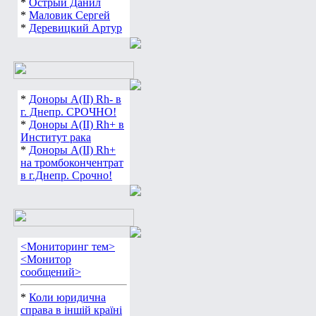
*
Острый Данил
*
Маловик Сергей
*
Деревицкий Артур
*
Доноры А(ІІ) Rh- в
г. Днепр. СРОЧНО!
*
Доноры А(ІІ) Rh+ в
Институт рака
*
Доноры А(ІІ) Rh+
на тромбокончентрат
в г.Днепр. Срочно!
<Мониторинг тем>
<Монитор
сообщений>
*
Коли юридична
справа в іншій країні