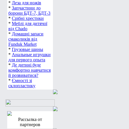
*
Леза для ножів
*
Запчастини до
борони БДТ-7, БДТ-3
*
Срібні хрестики
*
Меблі для дитячої
від Chado
*
Домашні запаси
смаколиків від
Funduk Market
*
Грузовые шины
*
Анальные игрушки
для первого опыта
*
Де дитині буде
комфортно навчатися
й розвиватися?
*
Ємності зі
склопластику
Рассылка от
партнеров