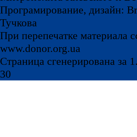
Програмирование, дизайн: Br
Тучкова
При перепечатке материала с
www.donor.org.ua
Страница сгенерирована за 1.
30