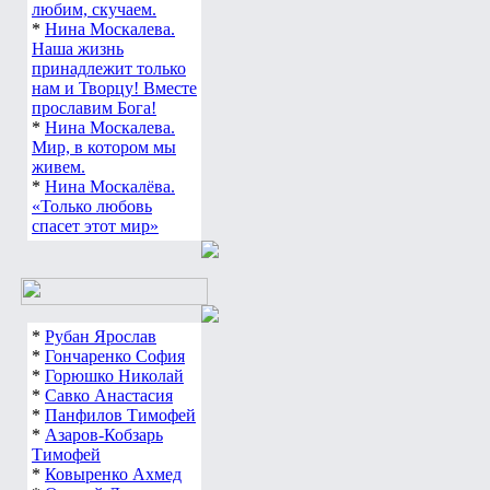
любим, скучаем.
*
Нина Москалева.
Наша жизнь
принадлежит только
нам и Творцу! Вместе
прославим Бога!
*
Нина Москалева.
Мир, в котором мы
живем.
*
Нина Москалёва.
«Только любовь
спасет этот мир»
*
Рубан Ярослав
*
Гончаренко София
*
Горюшко Николай
*
Савко Анастасия
*
Панфилов Тимофей
*
Азаров-Кобзарь
Тимофей
*
Ковыренко Ахмед