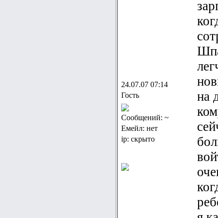
зар
ког
сот
Шпа
лег
нов
24.07.07 07:14
на 
Гость
ком
Сообщений: ~
сей
Емейл: нет
бол
ip: скрыто
вой
оче
ког
реб
я к