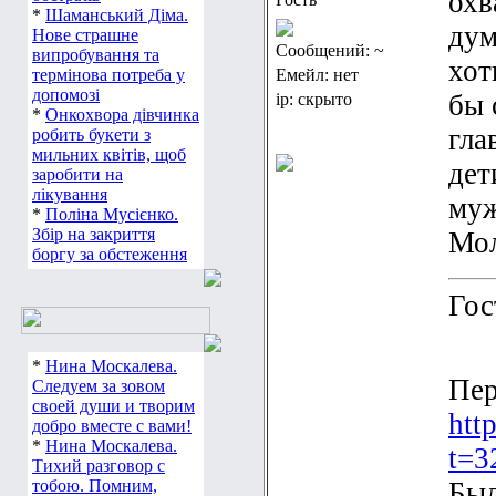
охв
*
Шаманський Діма.
дум
Нове страшне
Сообщений: ~
випробування та
хот
термінова потреба у
Емейл: нет
допомозі
бы 
ip: скрыто
*
Онкохвора дівчинка
гла
робить букети з
мильних квітів, щоб
дет
заробити на
лікування
муж
*
Поліна Мусієнко.
Збір на закриття
Мол
боргу за обстеження
Гос
*
Нина Москалева.
Пер
Следуем за зовом
своей души и творим
htt
добро вместе с вами!
*
Нина Москалева.
t=3
Тихий разговор с
тобою. Помним,
Был