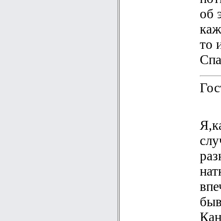
об 
каж
то 
Спа
Гос
Я,к
слу
раз
нат
впе
быв
Кан