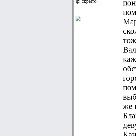
пон
ip: скрыто
пом
Мар
ско
тож
Вал
каж
обс
гор
пом
выб
же 
Бла
дев
Кан