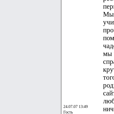
пер
Мы 
учи
про
пом
чад
мы 
спр
кру
тог
род
сай
люб
24.07.07 13:49
нич
Гость