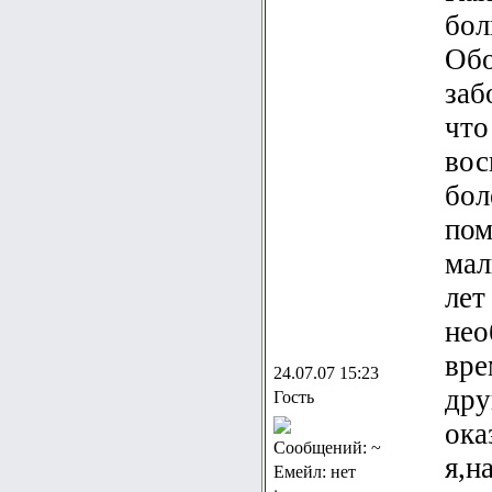
бол
Обо
заб
что
вос
бол
пом
мал
лет
нео
вре
24.07.07 15:23
дру
Гость
ока
Сообщений: ~
я,н
Емейл: нет