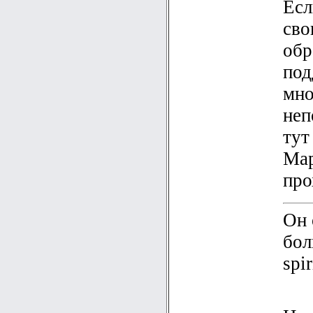
Есл
сво
обр
под
мно
неп
тут
Мар
про
Он 
бол
spi