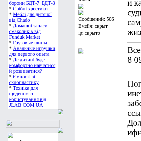
и к
борони БДТ-7, БДТ-3
*
Срібні хрестики
суд
*
Меблі для дитячої
Сообщений: 506
від Chado
сам
*
Домашні запаси
Емейл: скрыт
жиз
смаколиків від
ip: скрыто
Funduk Market
*
Грузовые шины
Все
*
Анальные игрушки
для первого опыта
8 0
*
Де дитині буде
комфортно навчатися
й розвиватися?
*
Ємності зі
Поп
склопластику
*
Техніка для
ине
щоденного
користування від
заб
JLAB.COM.UA
ссы
Дол
ифн