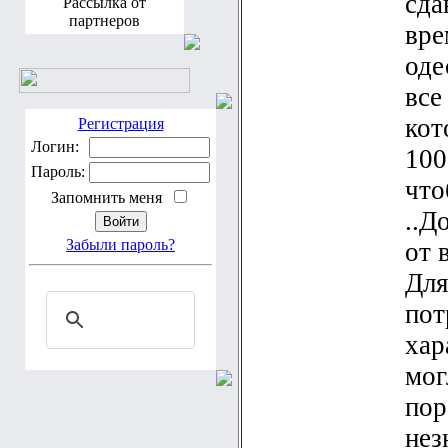
сда
Рассылка от
партнеров
вре
оде
все
кот
Регистрация
Логин:
100
Пароль:
что
Запомнить меня
..Д
Забыли пароль?
от 
Для
пот
хар
мог
пор
нез