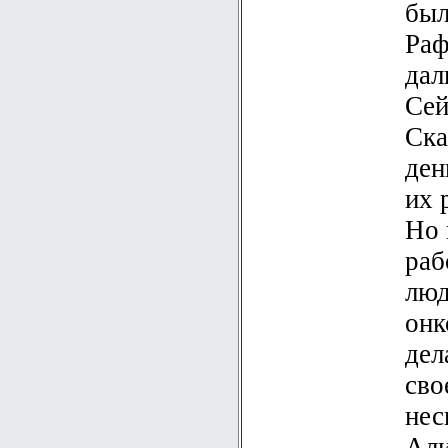
был
Раф
дал
Сей
Ска
ден
их 
Но 
раб
люд
онк
дел
сво
нес
Али