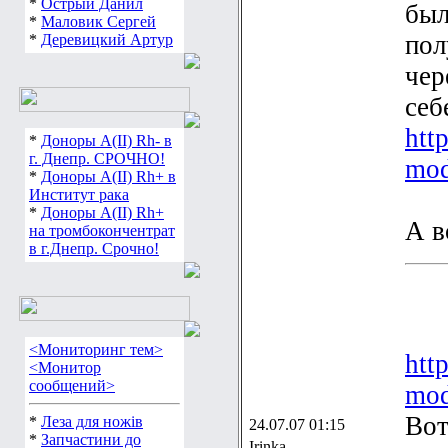
*
Острый Данил
был
*
Маловик Сергей
пол
*
Деревицкий Артур
чер
себ
htt
*
Доноры А(ІІ) Rh- в
г. Днепр. СРОЧНО!
mod
*
Доноры А(ІІ) Rh+ в
Институт рака
*
Доноры А(ІІ) Rh+
А в
на тромбокончентрат
в г.Днепр. Срочно!
<Мониторинг тем>
htt
<Монитор
сообщений>
mod
Вот
*
Леза для ножів
24.07.07 01:15
*
Запчастини до
Irinka