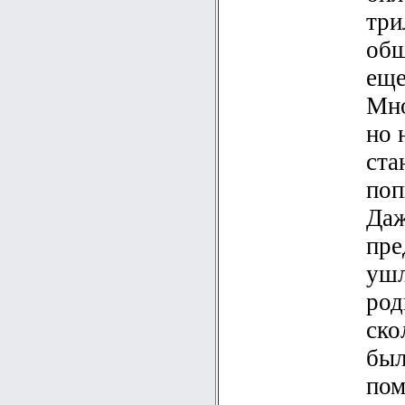
три
общ
еще
Мно
но 
ста
поп
Даж
пре
ушл
род
ско
был
пом