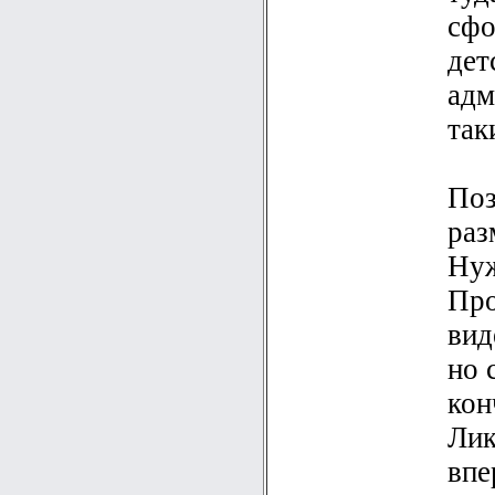
сфо
дет
адм
так
Поз
раз
Нуж
Про
вид
но 
кон
Лик
впе