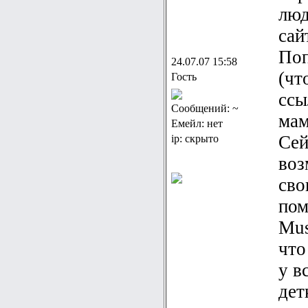
люд
сай
Поп
24.07.07 15:58
(чт
Гость
ссы
Сообщений: ~
мам
Емейл: нет
Сей
ip: скрыто
воз
сво
пом
Мus
что
у в
дет