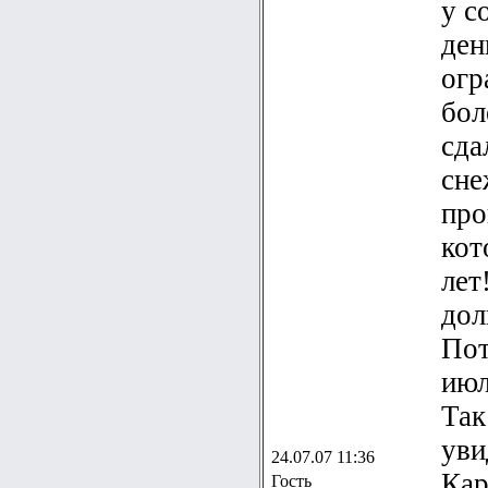
у с
ден
огр
бол
сда
сне
про
кот
лет
долг
Пот
июл
Так
уви
24.07.07 11:36
Кар
Гость