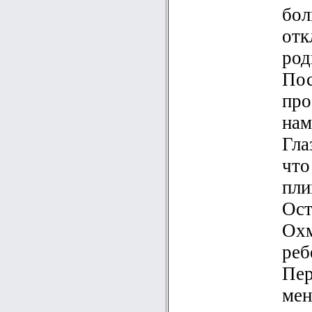
бол
отк
род
Пос
про
нам
Гла
что
пли
Ост
Охм
реб
Пер
мен