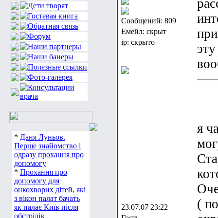
рас
инт
Сообщений: 809
при
Емейл: скрыт
ip: скрыто
эту
во
я ч
*
Даня Луньов.
мог
Перше знайомство і
одразу прохання про
Ста
допомогу
кот
*
Прохання про
допомогу для
Оче
онкохворих дітей, які
з вікон палат бачать
( п
як палає Київ після
23.07.07 23:22
обстрілів
Гость