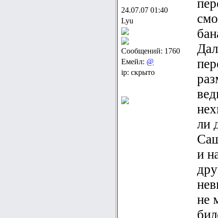
пер
24.07.07 01:40
смо
Lyu
бан
Дал
Сообщений: 1760
пер
Емейл:
@
ip: скрыто
раз
вед
нех
ли 
Саш
и н
дру
нев
не 
бил