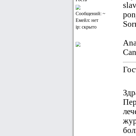
sla
pon
Сообщений: ~
Емейл: нет
Sor
ip: скрыто
Ana
Can
Гос
Здр
Пер
леч
жур
бол