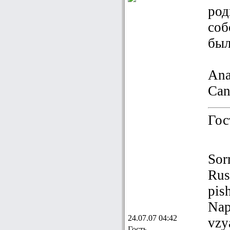
род
соб
был
Ana
Can
Гос
Sor
Rus
pis
Nap
24.07.07 04:42
vzy
Гость