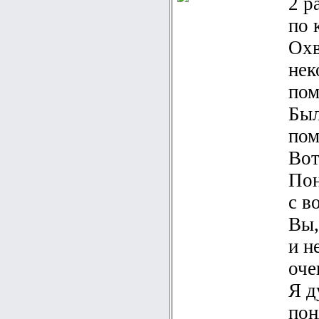
2 р
по 
Охв
нек
пом
Был
пом
Вот
Пон
с в
Вы,
и н
оче
Я д
пон