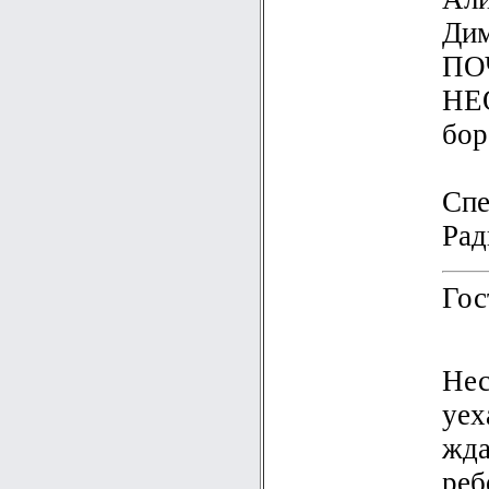
Дим
ПО
НЕ
бор
Спе
Ради
Гос
Нес
уех
жда
реб