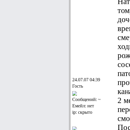
Нат
том
доч
вре
сме
ход
рож
сос
пат
24.07.07 04:39
про
Гость
кан
2 м
Сообщений: ~
Емейл: нет
пер
ip: скрыто
смо
Пос