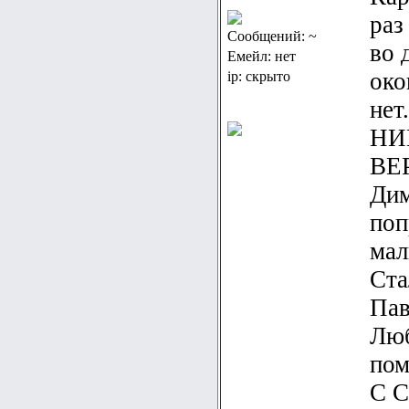
раз
Сообщений: ~
во 
Емейл: нет
око
ip: скрыто
нет
НИ
ВЕР
Дим
поп
мал
Ста
Пав
Люб
пом
С С