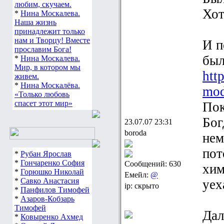
любим, скучаем.
Хот
*
Нина Москалева.
Наша жизнь
принадлежит только
нам и Творцу! Вместе
И п
прославим Бога!
был
*
Нина Москалева.
Мир, в котором мы
htt
живем.
*
Нина Москалёва.
mod
«Только любовь
спасет этот мир»
Пок
Бог
23.07.07 23:31
boroda
нем
пот
*
Рубан Ярослав
*
Гончаренко София
Сообщений: 630
хим
*
Горюшко Николай
Емейл:
@
*
Савко Анастасия
уех
ip: скрыто
*
Панфилов Тимофей
*
Азаров-Кобзарь
Тимофей
Дал
*
Ковыренко Ахмед