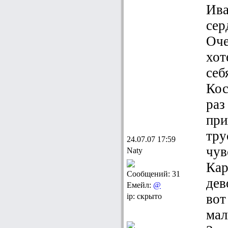
Ива
сер
Оче
хот
себ
Кос
раз
при
тру
24.07.07 17:59
чув
Naty
Кар
Сообщений: 31
дев
Емейл:
@
вот
ip: скрыто
мал