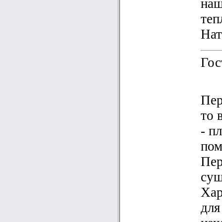
наш
теп
Нат
Гос
Пер
то 
- п
пом
Пер
сущ
Хар
для