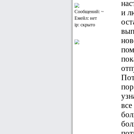
нас
и л
Сообщений: ~
Емейл: нет
ост
ip: скрыто
вып
нов
пом
пок
отп
Пот
пор
узн
все
бол
бол
пот