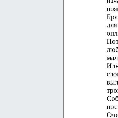
нач
поя
Бра
для
опл
Пот
люб
мал
Иль
сло
выл
тро
Соб
пос
Оче