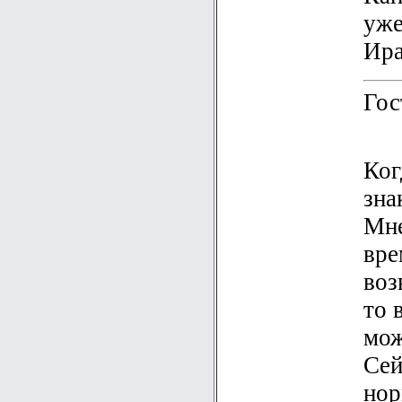
уже
Ир
Гос
Ког
зна
Мне
вре
воз
то 
мож
Сей
нор