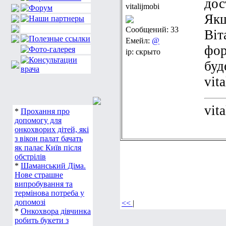
дос
vitalijmobi
Якщ
Сообщений: 33
Віт
Емейл:
@
фор
ip: скрыто
буд
vit
vit
*
Прохання про
допомогу для
онкохворих дітей, які
з вікон палат бачать
як палає Київ після
обстрілів
*
Шаманський Діма.
Нове страшне
випробування та
термінова потреба у
<<
|
допомозі
*
Онкохвора дівчинка