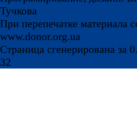
Програмирование, дизайн: Br
Тучкова
При перепечатке материала с
www.donor.org.ua
Страница сгенерирована за 0.
32