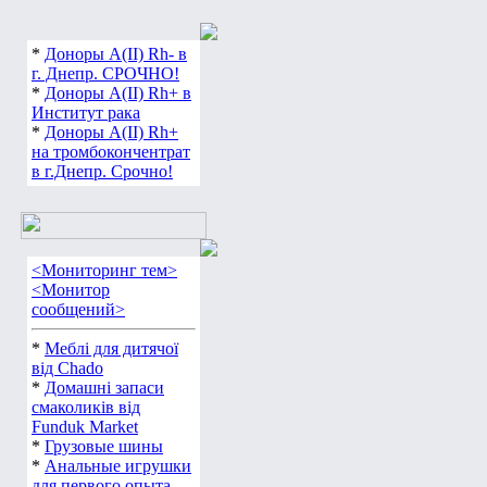
*
Доноры А(ІІ) Rh- в
г. Днепр. СРОЧНО!
*
Доноры А(ІІ) Rh+ в
Институт рака
*
Доноры А(ІІ) Rh+
на тромбокончентрат
в г.Днепр. Срочно!
<Мониторинг тем>
<Монитор
сообщений>
*
Меблі для дитячої
від Chado
*
Домашні запаси
смаколиків від
Funduk Market
*
Грузовые шины
*
Анальные игрушки