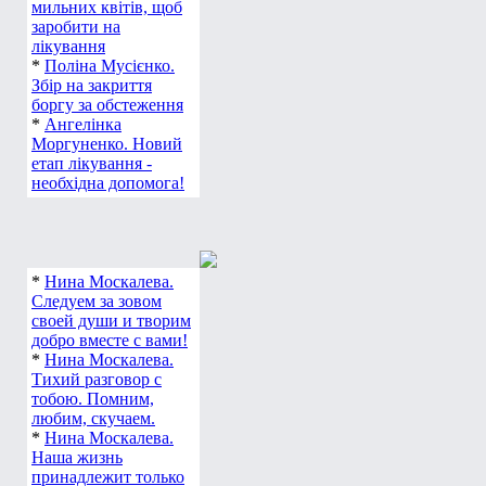
робить букети з
мильних квітів, щоб
заробити на
лікування
*
Поліна Мусієнко.
Збір на закриття
боргу за обстеження
*
Ангелінка
Моргуненко. Новий
етап лікування -
необхідна допомога!
*
Нина Москалева.
Следуем за зовом
своей души и творим
добро вместе с вами!
*
Нина Москалева.
Тихий разговор с
тобою. Помним,
любим, скучаем.
*
Нина Москалева.
Наша жизнь