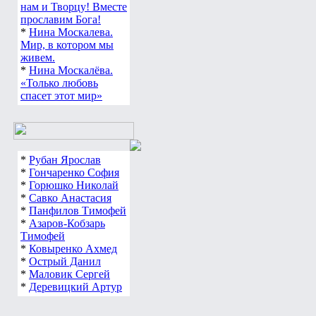
принадлежит только
нам и Творцу! Вместе
прославим Бога!
*
Нина Москалева.
Мир, в котором мы
живем.
*
Нина Москалёва.
«Только любовь
спасет этот мир»
*
Рубан Ярослав
*
Гончаренко София
*
Горюшко Николай
*
Савко Анастасия
*
Панфилов Тимофей
*
Азаров-Кобзарь
Тимофей
*
Ковыренко Ахмед
*
Острый Данил
*
Маловик Сергей
*
Деревицкий Артур