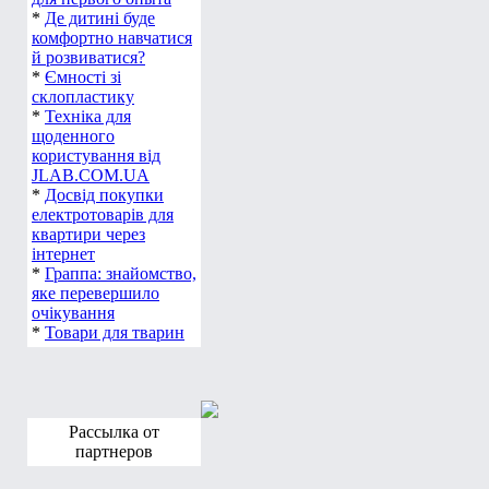
для первого опыта
*
Де дитині буде
комфортно навчатися
й розвиватися?
*
Ємності зі
склопластику
*
Техніка для
щоденного
користування від
JLAB.COM.UA
*
Досвід покупки
електротоварів для
квартири через
інтернет
*
Граппа: знайомство,
яке перевершило
очікування
*
Товари для тварин
Рассылка от
партнеров