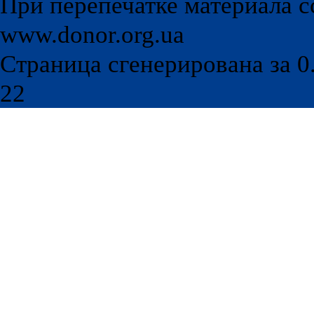
При перепечатке материала с
www.donor.org.ua
Страница сгенерирована за 0.
22