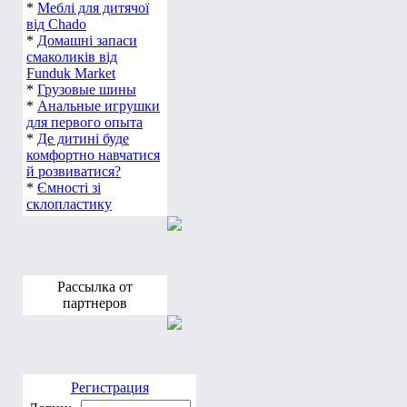
*
Меблі для дитячої
від Chado
*
Домашні запаси
смаколиків від
Funduk Market
*
Грузовые шины
*
Анальные игрушки
для первого опыта
*
Де дитині буде
комфортно навчатися
й розвиватися?
*
Ємності зі
склопластику
Рассылка от
партнеров
Регистрация