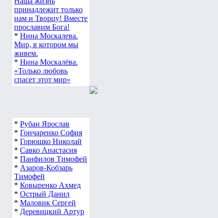
Наша жизнь
принадлежит только
нам и Творцу! Вместе
прославим Бога!
*
Нина Москалева.
Мир, в котором мы
живем.
*
Нина Москалёва.
«Только любовь
спасет этот мир»
*
Рубан Ярослав
*
Гончаренко София
*
Горюшко Николай
*
Савко Анастасия
*
Панфилов Тимофей
*
Азаров-Кобзарь
Тимофей
*
Ковыренко Ахмед
*
Острый Данил
*
Маловик Сергей
*
Деревицкий Артур