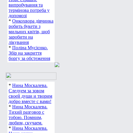
Нове страшне
випробування та
термінова потреба у
допомозі
*
Онкохвора дівчинка
робить букети з
мильних квітів, щоб
заробити на
лікування
*
Поліна Мусієнко.
Збір на закриття
боргу за обстеження
*
Нина Москалева.
Следуем за зовом
своей души и творим
добро вместе с вами!
*
Нина Москалева.
Тихий разговор с
тобою. Помним,
любим, скучаем.
*
Нина Москалева.