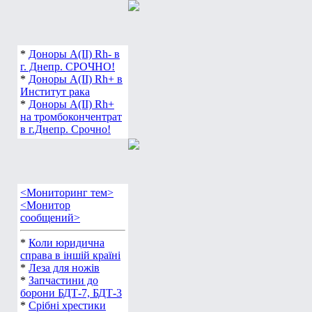
*
Доноры А(ІІ) Rh- в
г. Днепр. СРОЧНО!
*
Доноры А(ІІ) Rh+ в
Институт рака
*
Доноры А(ІІ) Rh+
на тромбокончентрат
в г.Днепр. Срочно!
<Мониторинг тем>
<Монитор
сообщений>
*
Коли юридична
справа в іншій країні
*
Леза для ножів
*
Запчастини до
борони БДТ-7, БДТ-3
*
Срібні хрестики