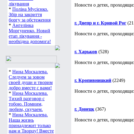
лікування
Новости о детях, проходящих
*
Поліна Мусієнко.
Збір на закриття
боргу за обстеження
г. Днепр и г. Кривой Рог
(21
*
Ангелінка
Моргуненко. Новий
Новости о детях, проходящих
етап лікування -
необхідна допомога!
г. Харьков
(528)
Новости о детях, проходящих
*
Нина Москалева.
Следуем за зовом
г. Кропивницкий
(2249)
своей души и творим
добро вместе с вами!
Новости о детях, проходящи
*
Нина Москалева.
Тихий разговор с
тобою. Помним,
г. Донецк
(367)
любим, скучаем.
*
Нина Москалева.
Новости о детях, проходящих
Наша жизнь
принадлежит только
нам и Творцу! Вместе