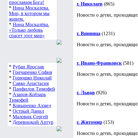
прославим Бога!
г. Николаев
(865)
*
Нина Москалева.
Мир, в котором мы
Новости о детях, проходящих
живем.
*
Нина Москалёва.
«Только любовь
г. Винница
(1231)
спасет этот мир»
Новости о детях, проходящи
г. Ивано-Франковск
(581)
*
Рубан Ярослав
*
Гончаренко София
Новости о детях, проходящих
*
Горюшко Николай
*
Савко Анастасия
*
Панфилов Тимофей
г. Львов
(926)
*
Азаров-Кобзарь
Тимофей
Новости о детях, проходящих
*
Ковыренко Ахмед
*
Острый Данил
*
Маловик Сергей
*
Деревицкий Артур
г. Житомир
(153)
Новости о детях, проходящи