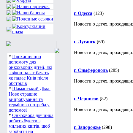
г. Одесса
(123)
Новости о детях, проходящих
г. Луганск
(69)
Новости о детях, проходящих
*
Прохання про
допомогу для
онкохворих дітей, які
г. Симферополь
(285)
з вікон палат бачать
як палає Київ після
Новости о детях, проходящи
обстрілів
*
Шаманський Діма.
Нове страшне
г. Чернигов
(82)
випробування та
термінова потреба у
Новости о детях, проходящих
допомозі
*
Онкохвора дівчинка
робить букети з
мильних квітів, щоб
г. Запорожье
(298)
заробити на