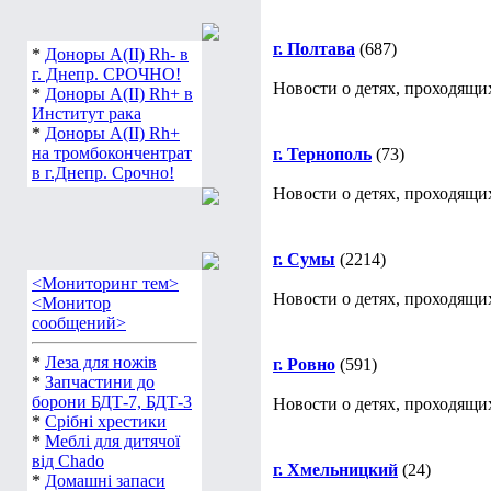
г. Полтава
(687)
*
Доноры А(ІІ) Rh- в
г. Днепр. СРОЧНО!
Новости о детях, проходящих
*
Доноры А(ІІ) Rh+ в
Институт рака
*
Доноры А(ІІ) Rh+
на тромбокончентрат
г. Тернополь
(73)
в г.Днепр. Срочно!
Новости о детях, проходящих
г. Сумы
(2214)
<Мониторинг тем>
Новости о детях, проходящих
<Монитор
сообщений>
*
Леза для ножів
г. Ровно
(591)
*
Запчастини до
борони БДТ-7, БДТ-3
Новости о детях, проходящих
*
Срібні хрестики
*
Меблі для дитячої
від Chado
г. Хмельницкий
(24)
*
Домашні запаси