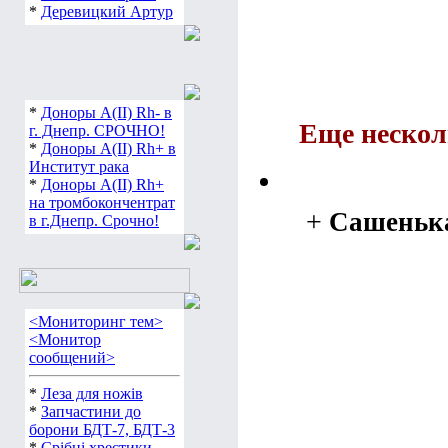
*
Деревицкий Артур
*
Доноры А(ІІ) Rh- в
Еще нескол
г. Днепр. СРОЧНО!
*
Доноры А(ІІ) Rh+ в
Институт рака
*
Доноры А(ІІ) Rh+
на тромбокончентрат
+
Сашеньк
в г.Днепр. Срочно!
<Мониторинг тем>
<Монитор
сообщений>
*
Леза для ножів
*
Запчастини до
борони БДТ-7, БДТ-3
*
Срібні хрестики