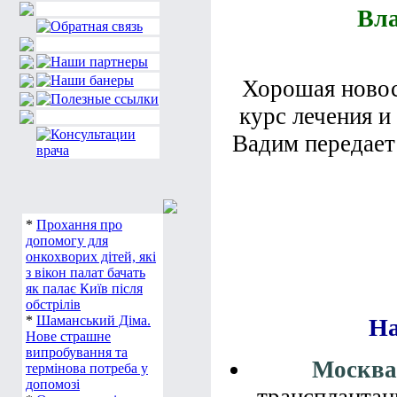
Вла
Хорошая ново
курс лечения и
Вадим передает 
*
Прохання про
допомогу для
онкохворих дітей, які
з вікон палат бачать
як палає Київ після
обстрілів
*
Шаманський Діма.
На
Нове страшне
випробування та
Москва
термінова потреба у
допомозі