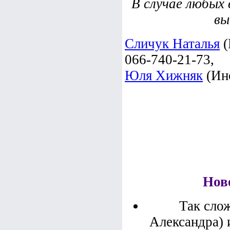
В случае любых 
вы
Сличук Наталья
(
066-740-21-73,
Юля Хижняк
(Инс
Нов
Так сло
Александра) 