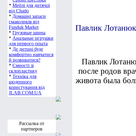
*
Меблі для дитячої
від Chado
*
Домашні запаси
смаколиків від
Павлик Лотанюк
Funduk Market
*
Грузовые шины
*
Анальные игрушки
для первого опыта
*
Де дитині буде
комфортно навчатися
Павлик Лотанюк
й розвиватися?
*
Ємності зі
после родов вра
склопластику
*
Техніка для
живота была бол
щоденного
користування від
JLAB.COM.UA
Рассылка от
партнеров