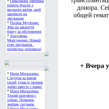
трансплантац
*
Онкохвора дівчинка
робить букети з
донора. Се
мильних квітів, щоб
общей гемат
заробити на
лікування
*
Поліна Мусієнко.
Збір на закриття
боргу за обстеження
*
Ангелінка
Моргуненко. Новий
етап лікування -
необхідна допомога!
+ Вчера 
*
Нина Москалева.
Следуем за зовом
своей души и творим
добро вместе с вами!
*
Нина Москалева.
Тихий разговор с
тобою. Помним,
любим, скучаем.
*
Нина Москалева.