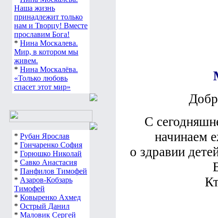
Наша жизнь
принадлежит только
нам и Творцу! Вместе
прославим Бога!
*
Нина Москалева.
Мир, в котором мы
живем.
*
Нина Москалёва.
«Только любовь
спасет этот мир»
Добр
С сегодняшне
начинаем 
*
Рубан Ярослав
*
Гончаренко София
о здравии дете
*
Горюшко Николай
*
Савко Анастасия
*
Панфилов Тимофей
Кт
*
Азаров-Кобзарь
Тимофей
*
Ковыренко Ахмед
*
Острый Данил
*
Маловик Сергей